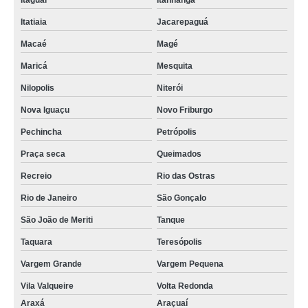
Itaguaí
Itanhangá
Itatiaia
Jacarepaguá
Macaé
Magé
Maricá
Mesquita
Nilopolis
Niterói
Nova Iguaçu
Novo Friburgo
Pechincha
Petrópolis
Praça seca
Queimados
Recreio
Rio das Ostras
Rio de Janeiro
São Gonçalo
São João de Meriti
Tanque
Taquara
Teresópolis
Vargem Grande
Vargem Pequena
Vila Valqueire
Volta Redonda
Araxá
Araçuaí