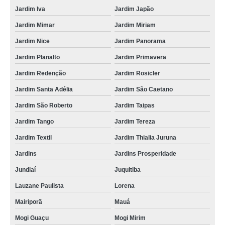
empresa de batedeira manteiga Cidade Tiradentes
Jardim Iva
Jardim Japão
batedeira para manteiga cotação Jardim Grimaldi
Jardim Mimar
Jardim Miriam
desnatadeira e batedeira de manteiga cotação inajar de souza
Jardim Nice
Jardim Panorama
Jardim Planalto
Jardim Primavera
batedeira manteiga cotação Guaíba
Jardim Redenção
Jardim Rosicler
batedeira para fazer manteiga São Mateus
Jardim Santa Adélia
Jardim São Caetano
batedeira de manteiga 50 kg orçamento São Nicolau
Jardim São Roberto
Jardim Taipas
desnatadeira e batedeira de manteiga orçamento Camboriú
Jardim Tango
Jardim Tereza
batedeira de manteiga 50 kg Santa Cruz do Sul
Jardim Textil
Jardim Thialia Juruna
qual o preço de batedeira de manteiga 50 kg Vila Zelina
Jardins
Jardins Prosperidade
empresa de batedeira de manteiga elétrica São Leopoldo
Jundiaí
Juquitiba
batedeira de manteiga elétrica cotação VL NOVA UTINGA
Lauzane Paulista
Lorena
batedeira de manteiga Taboão da Serra
Mairiporã
Mauá
Mogi Guaçu
Mogi Mirim