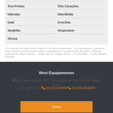
Tres Pontas
Três Corações
Uberaba
Uberlândia
Unaí
Urucânia
Varginha
Vespasiano
Viçosa
O conteúdo do texto desta página é de direito reservado. Sua reprodução, parcial ou
total, mesmo citando nossos links, é proibida sem a autorização do autor. Crime de
violação de direito autoral – artigo 184 do Código Penal –
Lei 9610/98 - Lei de direitos
autorais
.
West Equipamentos
Rua Jaime Schmitz, 265 - Encosta do Sol Juiz de Fora - Minas
Gerais
CEP: 36083-013
(32) 3224-8558
(32) 99138-0009
Home