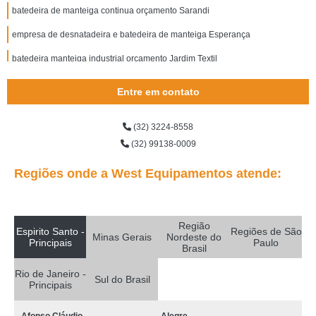
batedeira de manteiga continua orçamento Sarandi
empresa de desnatadeira e batedeira de manteiga Esperança
batedeira manteiga industrial orçamento Jardim Textil
empresa de batedeira de manteiga elétrica Itajubá
Entre em contato
batedeira manteiga orçamento Jacarepaguá
(32) 3224-8558
empresa de batedeira de manteiga 50 kg Carmo da Cachoeira
(32) 99138-0009
qual o preço de batedeira de manteiga Vila Diva
Regiões onde a West Equipamentos atende:
batedeira de manteiga elétrica orçamento Jardim Textil
batedeira de manteiga continua Capão do Embira
Região
empresa de batedeira para fazer manteiga Cidade Continental
Espirito Santo -
Regiões de São
Minas Gerais
Nordeste do
Principais
Paulo
Brasil
batedeira para manteiga cotação Sobral
Rio de Janeiro -
batedeira manteiga cotação Jardim Avelino
Sul do Brasil
Principais
empresa de batedeira de manteiga industrial Parque Sevilha