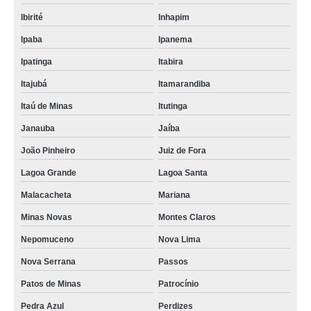
Ibirité
Inhapim
Ipaba
Ipanema
Ipatinga
Itabira
Itajubá
Itamarandiba
Itaú de Minas
Itutinga
Janauba
Jaíba
João Pinheiro
Juiz de Fora
Lagoa Grande
Lagoa Santa
Malacacheta
Mariana
Minas Novas
Montes Claros
Nepomuceno
Nova Lima
Nova Serrana
Passos
Patos de Minas
Patrocínio
Pedra Azul
Perdizes