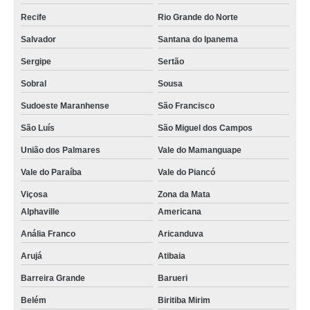
Recife
Rio Grande do Norte
empresa de batedeira para manteiga Mogi Mirim
Salvador
Santana do Ipanema
empresa de batedeira de manteiga Vila Zelina
Sergipe
Sertão
qual o preço de batedeira de manteiga 50 kg Ribeirão Pires
Sobral
Sousa
batedeira manteiga industrial cotação Bahia
Sudoeste Maranhense
São Francisco
batedeira de manteiga industrial orçamento São José
São Luís
São Miguel dos Campos
batedeira para fazer manteiga orçamento Itajaí
União dos Palmares
Vale do Mamanguape
desnatadeira e batedeira de manteiga Nova Venécia
Vale do Paraíba
Vale do Piancó
batedeira para fazer manteiga cotação Patos de Minas
Viçosa
Zona da Mata
batedeira manteiga industrial orçamento Jardim São Roberto
Alphaville
Americana
batedeira de manteiga industrial Sarandi
Anália Franco
Aricanduva
Arujá
Atibaia
batedeira de manteiga elétrica orçamento Nova Venécia
Barreira Grande
Barueri
batedeira de manteiga VILA PAULO SILAS
Belém
Biritiba Mirim
empresa de desnatadeira e batedeira de manteiga VL MAFRA