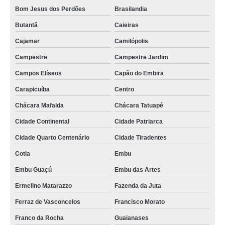
Bom Jesus dos Perdões
Brasilandia
batedeira de manteiga orçamento Jardins
Butantã
Caieiras
batedeira de manteiga orçamento VILA PIMETEL
Cajamar
Camilópolis
empresa de batedeira para manteiga Cidade Continental
Campestre
Campestre Jardim
qual o preço de batedeira de manteiga elétrica VL MAFRA
Campos Elíseos
Capão do Embira
batedeira de manteiga 50 kg orçamento Campos dos Goytacazes
Carapicuíba
Centro
batedeira para manteiga orçamento São Nicolau
Chácara Mafalda
Chácara Tatuapé
batedeira de manteiga 50 kg cotação Sarandi
Cidade Continental
Cidade Patriarca
batedeira manteiga industrial inajar de souza
Cidade Quarto Centenário
Cidade Tiradentes
empresa de batedeira para fazer manteiga Unaí
Cotia
Embu
qual o preço de batedeira de manteiga industrial Arapiraca
Embu Guaçú
Embu das Artes
batedeira de manteiga industrial Toledo
Ermelino Matarazzo
Fazenda da Juta
batedeira manteiga industrial Belford Roxo
Ferraz de Vasconcelos
Francisco Morato
qual o preço de batedeira manteiga Jardim Iva
Franco da Rocha
Guaianases