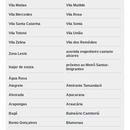
Vila Matias
Vila Matilde
Vila Mercedes
Vila Rosa
Vila Santa Catarina
Vila Sonia
Vila Tolstoi
Vila União
Vila Zelina
Vila dos Remédios
avenida engenheiro caetano
Zona Leste
alvares
próximo ao Metrô Santos-
inajar de souza
Imigrantes
Água Rasa
Alegrete
Almirante Tamandaré
Alvorada
Apucarana
Arapongas
Araucária
Bagé
Balneário Camboriú
Bento Gonçalves
Blumenau