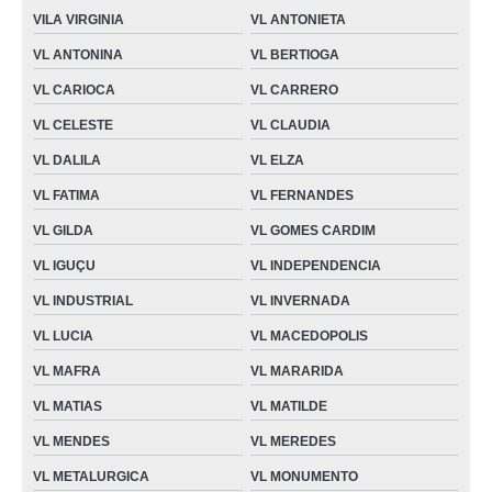
VILA VIRGINIA
VL ANTONIETA
VL ANTONINA
VL BERTIOGA
VL CARIOCA
VL CARRERO
VL CELESTE
VL CLAUDIA
VL DALILA
VL ELZA
VL FATIMA
VL FERNANDES
VL GILDA
VL GOMES CARDIM
VL IGUÇU
VL INDEPENDENCIA
VL INDUSTRIAL
VL INVERNADA
VL LUCIA
VL MACEDOPOLIS
VL MAFRA
VL MARARIDA
VL MATIAS
VL MATILDE
VL MENDES
VL MEREDES
VL METALURGICA
VL MONUMENTO