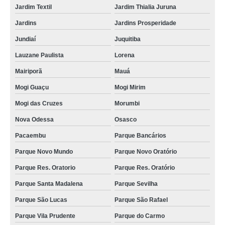
Jardim Textil
Jardim Thialia Juruna
equipamento de laticínios orçamento Pirituba
Jardins
Jardins Prosperidade
valor de equipamento para leite Sobral
Jundiaí
Juquitiba
equipamentos para suco preço Cidade Tiradentes
Lauzane Paulista
Lorena
manutenção de maquinário para fábrica suco Arapiraca
Mairiporã
Mauá
manutenção de equipamentos para suco Vila Sonia
Mogi Guaçu
Mogi Mirim
equipamento para leite orçamento Vila Rosa
Mogi das Cruzes
Morumbi
valor de maquinário para fábrica de sucos VL MATIAS
Nova Odessa
Osasco
manutenção de maquinário para fábrica de bebidas Pirassununga
Pacaembu
Parque Bancários
maquinário para fábrica bebidas preço VL MACEDOPOLIS
Parque Novo Mundo
Parque Novo Oratório
maquinário para fábrica de sucos Vila Diva
Parque Res. Oratorio
Parque Res. Oratório
equipamentos para sucos preço Mogi Mirim
Parque Santa Madalena
Parque Sevilha
Parque São Lucas
Parque São Rafael
equipamento de laticínios orçamento Alphaville
Parque Vila Prudente
Parque do Carmo
maquinário para fábrica suco Vila Matilde