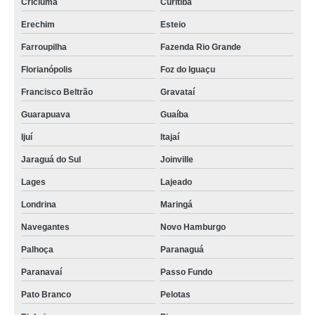
Criciúma
Curitiba
Erechim
Esteio
Farroupilha
Fazenda Rio Grande
Florianópolis
Foz do Iguaçu
Francisco Beltrão
Gravataí
Guarapuava
Guaíba
Ijuí
Itajaí
Jaraguá do Sul
Joinville
Lages
Lajeado
Londrina
Maringá
Navegantes
Novo Hamburgo
Palhoça
Paranaguá
Paranavaí
Passo Fundo
Pato Branco
Pelotas