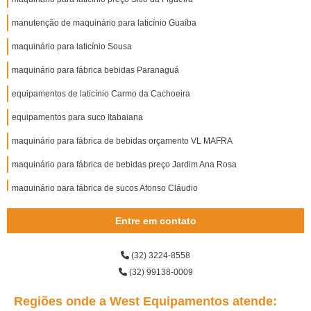
manutenção de maquinário para laticínio Guaíba
maquinário para laticínio Sousa
maquinário para fábrica bebidas Paranaguá
equipamentos de laticínio Carmo da Cachoeira
equipamentos para suco Itabaiana
maquinário para fábrica de bebidas orçamento VL MAFRA
maquinário para fábrica de bebidas preço Jardim Ana Rosa
maquinário para fábrica de sucos Afonso Cláudio
maquinário para queijaria e laticínios São Caetano
Entre em contato
equipamentos de sucos orçamento Santa Luzia
(32) 3224-8558
equipamento de laticínios preço Cambé
(32) 99138-0009
maquinário para laticínio preço São Luís
Regiões onde a West Equipamentos atende:
manutenção de equipamentos de laticínio Concórdia