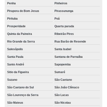
Penha
Pinheiros
valor de equipamentos para suco Contagem
Pirapora do Bom Jesus
Pirassununga
maquinário para fábrica bebidas Cajazeiras
Pirituba
Poá
manutenção de equipamentos de sucos Marataízes
Prosperidade
Quarta parada
valor de maquinário para fábrica de bebidas Jardim São Roberto
Quinta da Paineira
Ribeirão Pires
equipamentos para sucos orçamento Vila Sonia
Rio Grande da Serra
Rua Barão de Resende
equipamentos de sucos Ribeirão Pires
Salesópolis
Santa Isabel
maquinário para laticínio orçamento VL MACEDOPOLIS
Santa Paula
Santana de Parnaíba
maquinário para fábrica bebidas orçamento Passo Fundo
Santo André
Sapopemba
valor de equipamento de laticínios Sobral
Sitio da Figueira
Sumaré
equipamentos de laticínio preço Contagem
Suzano
São Caetano
maquinário para fábrica de sucos preço Campo Largo
São Caetano do Sul
São João Clímaco
São Lourenço da Serra
São Lucas
São Mateus
São Nicolau