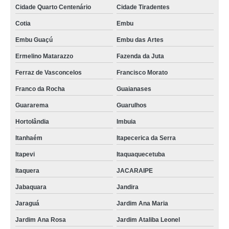
equipamentos para suco orçamento Vila Califórnia
Cidade Quarto Centenário
Cidade Tiradentes
valor de maquinário para queijaria e laticínios Bahia
Cotia
Embu
valor de maquinário para fábrica bebidas Toledo
Embu Guaçú
Embu das Artes
maquinário para queijaria e laticínios orçamento Jardim Mimar
Ermelino Matarazzo
Fazenda da Juta
maquinário para fábrica de sucos orçamento Vila Zelina
Ferraz de Vasconcelos
Francisco Morato
manutenção de equipamento de laticínios Itaboraí
Franco da Rocha
Guaianases
Guararema
Guarulhos
equipamentos para suco orçamento VL MATILDE
Hortolândia
Imbuia
equipamento de laticínios Conselheiro Lafaiete
Itanhaém
Itapecerica da Serra
maquinário para queijaria e laticínios preço Quinta da Paineira
Itapevi
Itaquaquecetuba
valor de maquinário para fábrica suco Itaquaquecetuba
Itaquera
JACARAIPE
manutenção de equipamentos para suco Esperança
Jabaquara
Jandira
equipamento para leite Vila Mercedes
Jaraguá
Jardim Ana Maria
manutenção de equipamentos de laticínio Cambé
Jardim Ana Rosa
Jardim Ataliba Leonel
equipamentos de sucos preço Belford Roxo