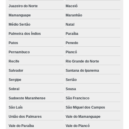
maquinário para laticínio orçamento Aracaju
Juazeiro do Norte
Maceió
maquinário para queijaria e laticínios Vila Matilde
Mamanguape
Maranhão
maquinário para fábrica suco preço Caçador
Médio Sertão
Natal
equipamentos de sucos orçamento Concórdia
Palmeira dos Índios
Paraíba
Patos
Penedo
valor de maquinário para fábrica de sucos Erechim
Pernambuco
Piancó
maquinário para fábrica suco orçamento Nova Venécia
Recife
Rio Grande do Norte
equipamentos para suco preço Jardim Ana Rosa
Salvador
Santana do Ipanema
valor de equipamentos de sucos Francisco Morato
Sergipe
Sertão
equipamento de laticínios preço Aracaju
Sobral
Sousa
valor de equipamentos de laticínio Passo Fundo
Sudoeste Maranhense
São Francisco
maquinário para fábrica bebidas preço Vila Curuçá
São Luís
São Miguel dos Campos
valor de maquinário para laticínio Rio Grande do Norte
União dos Palmares
Vale do Mamanguape
manutenção de maquinário para fábrica suco VL NOVA UTINGA
Vale do Paraíba
Vale do Piancó