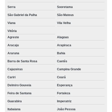
manutenção de equipamentos de sucos Sergipe
Serra
Sooretama
maquinário para fábrica de bebidas Vila Ivone
São Gabriel da Palha
São Mateus
valor de equipamentos de sucos Carapicuíba
Viana
Vila Velha
manutenção de maquinário para fábrica de sucos São Luís
Vitória
Agreste
Alagoas
valor de equipamento de laticínios Vila União
Aracaju
Arapiraca
valor de maquinário para laticínio Suzano
Araruna
Bahia
valor de equipamentos para suco Brusque
Barra de Santa Rosa
Caetés
maquinário para fábrica suco orçamento Prosperidade
Cajazeiras
Campina Grande
manutenção de equipamentos para sucos Toledo
Cariri
Ceará
valor de equipamentos para sucos Jardim Avelino
Delmiro Gouveia
Esperança
equipamentos para sucos preço Francisco Beltrão
Feira de Santana
Fortaleza
valor de maquinário para queijaria e laticínios Jardim Textil
Guarabira
Imperatriz
manutenção de maquinário para queijaria e laticínios Jardim Colorado
Itabaiana
João Pessoa