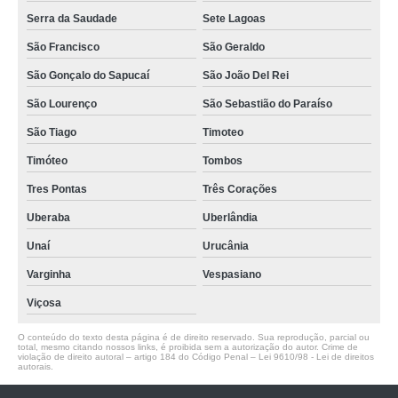
Serra da Saudade
Sete Lagoas
São Francisco
São Geraldo
São Gonçalo do Sapucaí
São João Del Rei
São Lourenço
São Sebastião do Paraíso
São Tiago
Timoteo
Timóteo
Tombos
Tres Pontas
Três Corações
Uberaba
Uberlândia
Unaí
Urucânia
Varginha
Vespasiano
Viçosa
O conteúdo do texto desta página é de direito reservado. Sua reprodução, parcial ou
total, mesmo citando nossos links, é proibida sem a autorização do autor. Crime de
violação de direito autoral – artigo 184 do Código Penal –
Lei 9610/98 - Lei de direitos
autorais
.