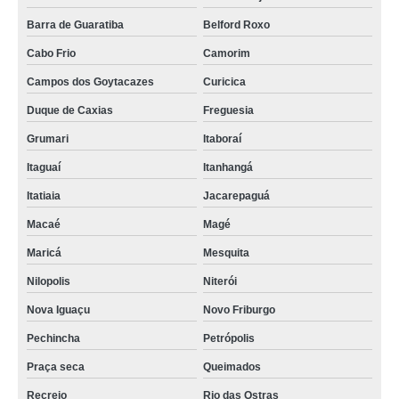
Barra de Guaratiba
Belford Roxo
Cabo Frio
Camorim
Campos dos Goytacazes
Curicica
Duque de Caxias
Freguesia
Grumari
Itaboraí
Itaguaí
Itanhangá
Itatiaia
Jacarepaguá
Macaé
Magé
Maricá
Mesquita
Nilopolis
Niterói
Nova Iguaçu
Novo Friburgo
Pechincha
Petrópolis
Praça seca
Queimados
Recreio
Rio das Ostras