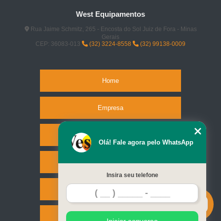
West Equipamentos
Rua Jaime Schmitz, 265 - Encosta do Sol Juiz de Fora - Minas
Gerais
CEP: 36083-013
(32) 3224-8558
(32) 99138-0009
Home
Empresa
Missão
Olá! Fale agora pelo WhatsApp
Serviços
Insira seu telefone
Contato
Mapa do site