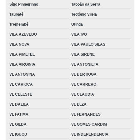
Sítio Pinheirinho
Taboão da Serra
Taubaté
Teotônio Vilela
Tremembé
Utinga
VILA AZEVEDO
VILA IVG
VILA NOVA
VILA PAULO SILAS
VILA PIMETEL
VILA SIRENE
VILA VIRGINIA
VL ANTONIETA
VL ANTONINA
VL BERTIOGA
VL CARIOCA
VL CARRERO
VL CELESTE
VL CLAUDIA
VL DALILA
VL ELZA
VL FATIMA
VL FERNANDES
VL GILDA
VL GOMES CARDIM
VL IGUÇU
VL INDEPENDENCIA