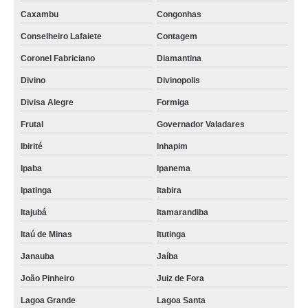
Caxambu
Congonhas
Conselheiro Lafaiete
Contagem
Coronel Fabriciano
Diamantina
Divino
Divinopolis
Divisa Alegre
Formiga
Frutal
Governador Valadares
Ibirité
Inhapim
Ipaba
Ipanema
Ipatinga
Itabira
Itajubá
Itamarandiba
Itaú de Minas
Itutinga
Janauba
Jaíba
João Pinheiro
Juiz de Fora
Lagoa Grande
Lagoa Santa