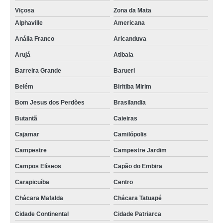
equipamento para leite orçamento Campos dos Goytacazes
Viçosa
Zona da Mata
manutenção de maquinário para fábrica de sucos São Luís
Alphaville
Americana
equipamentos de laticínio orçamento Santana de Parnaíba
Anália Franco
Aricanduva
Arujá
Atibaia
manutenção de maquinário para fábrica de bebidas Campo Largo
Barreira Grande
Barueri
valor de equipamentos de laticínio Vila Mercedes
Belém
Biritiba Mirim
maquinário para queijaria e laticínios preço Barra de Guaratiba
Bom Jesus dos Perdões
Brasilandia
equipamentos para sucos orçamento VL MATIAS
Butantã
Caieiras
manutenção de maquinário para fábrica bebidas Três Corações
Cajamar
Camilópolis
manutenção de maquinário para queijaria e laticínios Taboão da Serra
Campestre
Campestre Jardim
manutenção de equipamento para leite Paranaguá
Campos Elíseos
Capão do Embira
equipamento para leite preço Brusque
Carapicuíba
Centro
maquinário para fábrica de bebidas orçamento Arujá
Chácara Mafalda
Chácara Tatuapé
equipamentos para suco VL MATIAS
Cidade Continental
Cidade Patriarca