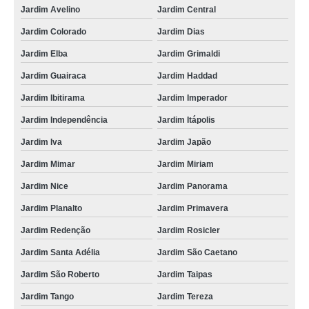
Jardim Avelino
Jardim Central
manutenção de equipamento de laticínios Vila Matias
Jardim Colorado
Jardim Dias
valor de equipamento para leite Quartel Geral
Jardim Elba
Jardim Grimaldi
equipamentos para sucos Vila Matilde
Jardim Guairaca
Jardim Haddad
maquinário para queijaria e laticínios orçamento Pouso Alegre
Jardim Ibitirama
Jardim Imperador
maquinário para fábrica suco preço Contagem
Jardim Independência
Jardim Itápolis
maquinário para fábrica de bebidas preço Parque Res. Oratorio
Jardim Iva
Jardim Japão
maquinário para laticínio Salvador
Jardim Mimar
Jardim Miriam
maquinário para fábrica de sucos orçamento São Nicolau
Jardim Nice
Jardim Panorama
Jardim Planalto
Jardim Primavera
manutenção de maquinário para fábrica bebidas Resplendor
Jardim Redenção
Jardim Rosicler
equipamentos de sucos Magé
Jardim Santa Adélia
Jardim São Caetano
equipamento para leite Brusque
Jardim São Roberto
Jardim Taipas
valor de equipamentos para sucos Santana de Parnaíba
Jardim Tango
Jardim Tereza
equipamentos para sucos Jacarepaguá