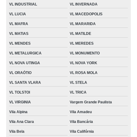
VL INDUSTRIAL
VL INVERNADA
VL LUCIA
VL MACEDOPOLIS
VL MAFRA
VL MARARIDA
VL MATIAS
VL MATILDE
VL MENDES
VL MEREDES
VL METALURGICA
VL MONUMENTO
VL NOVA UTINGA
VL NOVA YORK
VL ORAÓTIO
VL ROSA MOLA
VL SANTA VLARA
VL STELA
VL TOLSTOI
VL TRICA
VL VIRGINIA
Vargem Grande Paulista
Vila Alpina
Vila Amadeu
Vila Ana Clara
Vila Bancária
Vila Bela
Vila Califórnia