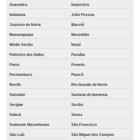
prensa para queijo quadrada orçamento Maceió
Guarabira
Imperatriz
fabricante de prensa para queijo Almirante Tamandaré
Itabaiana
João Pessoa
orçamento de prensa de fazer queijo Itaquaquecetuba
Juazeiro do Norte
Maceió
orçamento de prensa de queijo inox Atibaia
Mamanguape
Maranhão
prensa para queijo quadrada Carandai
Médio Sertão
Natal
prensa para queijo VL MAFRA
Palmeira dos Índios
Paraíba
Patos
Penedo
orçamento de prensa de fazer queijo Brusque
Pernambuco
Piancó
fabricante de prensa para fazer queijo Cambé
Recife
Rio Grande do Norte
prensa para queijo inox cotar Blumenau
Salvador
Santana do Ipanema
prensa queijo orçamento Taboão da Serra
Sergipe
Sertão
prensa de queijo inox orçamento VILA SIRENE
Sobral
Sousa
fabricante de prensa queijo Pinhais
Sudoeste Maranhense
São Francisco
prensa de queijo inox cotar VL MACEDOPOLIS
São Luís
São Miguel dos Campos
prensa de queijo Sarandi