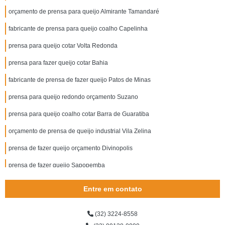
orçamento de prensa para queijo Almirante Tamandaré
fabricante de prensa para queijo coalho Capelinha
prensa para queijo cotar Volta Redonda
prensa para fazer queijo cotar Bahia
fabricante de prensa de fazer queijo Patos de Minas
prensa para queijo redondo orçamento Suzano
prensa para queijo coalho cotar Barra de Guaratiba
orçamento de prensa de queijo industrial Vila Zelina
prensa de fazer queijo orçamento Divinopolis
prensa de fazer queijo Sapopemba
orçamento de prensa queijo Caetés
Entre em contato
prensa para fazer queijo cotar Natal
(32) 3224-8558
fabricante de prensa de queijo inox Jardim Colorado