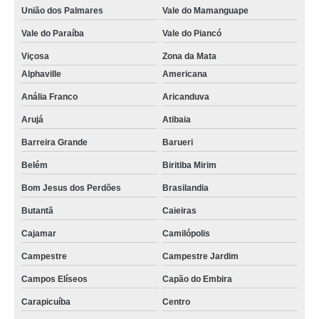
União dos Palmares
Vale do Mamanguape
prensa para queijo redondo cotar São Caetano
Vale do Paraíba
Vale do Piancó
prensa queijo inox orçamento Barra de São Francisco
Viçosa
Zona da Mata
orçamento de prensa de queijo inox Campo Mourão
Alphaville
Americana
prensa para fazer queijo Cajazeiras
Anália Franco
Aricanduva
Arujá
Atibaia
orçamento de prensa para queijo quadrada Parque Sevilha
Barreira Grande
Barueri
prensa de queijo industrial cotar Cambé
Belém
Biritiba Mirim
fabricante de prensa para queijo inox Jardim São Roberto
Bom Jesus dos Perdões
Brasilandia
prensa de queijo industrial cotar Campo Largo
Butantã
Caieiras
orçamento de prensa para fazer queijo Capão do Embira
Cajamar
Camilópolis
prensa para queijo quadrada cotar Caetés
Campestre
Campestre Jardim
fabricante de prensa para queijo Caetés
Campos Elíseos
Capão do Embira
prensa de queijo inox Carapicuíba
Carapicuíba
Centro
prensa para queijo coalho Caieiras