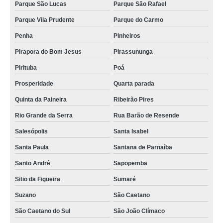
Parque São Lucas
Parque São Rafael
prensa para queijo orçamento Francisco Morato
Parque Vila Prudente
Parque do Carmo
fabricante de prensa de queijo industrial Francisco Beltrão
Penha
Pinheiros
fabricante de prensa queijo inox Esteio
Pirapora do Bom Jesus
Pirassununga
prensa para queijo coalho cotar Vila Mercedes
Pirituba
Poá
fabricante de prensa queijo inox Campos dos Goytacazes
Prosperidade
Quarta parada
fabricante de prensa para queijo quadrada Vila Califórnia
Quinta da Paineira
Ribeirão Pires
prensa para queijo redondo Vila Maria
Rio Grande da Serra
Rua Barão de Resende
prensa para queijo redondo cotar Afonso Cláudio
Salesópolis
Santa Isabel
fabricante de prensa para queijo inox VILA NOVA
Santa Paula
Santana de Parnaíba
orçamento de prensa para queijo inox Parque do Carmo
Santo André
Sapopemba
orçamento de prensa para queijo quadrada Novo Hamburgo
Sitio da Figueira
Sumaré
prensa queijo inox Santo Angelo
Suzano
São Caetano
prensa de queijo industrial Cachoeiro de Itapemirim
São Caetano do Sul
São João Clímaco