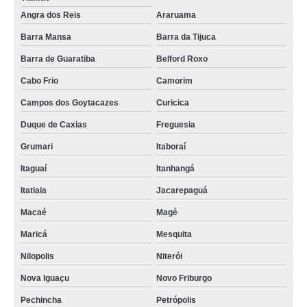
Angra dos Reis
Araruama
Barra Mansa
Barra da Tijuca
Barra de Guaratiba
Belford Roxo
Cabo Frio
Camorim
Campos dos Goytacazes
Curicica
Duque de Caxias
Freguesia
Grumari
Itaboraí
Itaguaí
Itanhangá
Itatiaia
Jacarepaguá
Macaé
Magé
Maricá
Mesquita
Nilopolis
Niterói
Nova Iguaçu
Novo Friburgo
Pechincha
Petrópolis