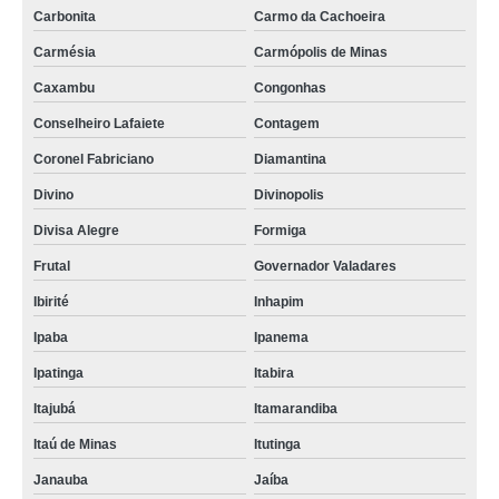
Carbonita
Carmo da Cachoeira
Carmésia
Carmópolis de Minas
Caxambu
Congonhas
Conselheiro Lafaiete
Contagem
Coronel Fabriciano
Diamantina
Divino
Divinopolis
Divisa Alegre
Formiga
Frutal
Governador Valadares
Ibirité
Inhapim
Ipaba
Ipanema
Ipatinga
Itabira
Itajubá
Itamarandiba
Itaú de Minas
Itutinga
Janauba
Jaíba