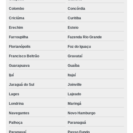
Colombo
Concórdia
Criciúma
Curitiba
Erechim
Esteio
Farroupilha
Fazenda Rio Grande
Florianópolis
Foz do Iguaçu
Francisco Beltrão
Gravataí
Guarapuava
Guaíba
Ijuí
Itajaí
Jaraguá do Sul
Joinville
Lages
Lajeado
Londrina
Maringá
Navegantes
Novo Hamburgo
Palhoça
Paranaguá
Paranavaí
Passo Fundo