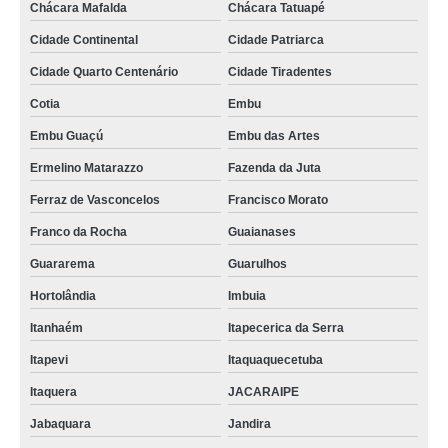
Chácara Mafalda
Chácara Tatuapé
prensa para queijo redondo VILA PIMETEL
Cidade Continental
Cidade Patriarca
orçamento de prensa de queijo Rio Grande do Norte
Cidade Quarto Centenário
Cidade Tiradentes
fabricante de prensa para queijo redondo VL NOVA UTINGA
Cotia
Embu
orçamento de prensa de queijo São Nicolau
Embu Guaçú
Embu das Artes
prensa para queijo inox Jardim Avelino
Ermelino Matarazzo
Fazenda da Juta
prensa de queijo Vila Curuçá
Ferraz de Vasconcelos
Francisco Morato
orçamento de prensa queijo inox VILA PAULO SILAS
Franco da Rocha
Guaianases
Guararema
Guarulhos
orçamento de prensa para queijo redondo Montes Claros
Hortolândia
Imbuia
prensa para queijo coalho Balneário Camboriú
Itanhaém
Itapecerica da Serra
prensa de fazer queijo cotar Santa Luzia
Itapevi
Itaquaquecetuba
prensa para queijo inox Vila Esperança
Itaquera
JACARAIPE
orçamento de prensa queijo Vila Matilde
Jabaquara
Jandira
fabricante de prensa para fazer queijo Mogi Mirim