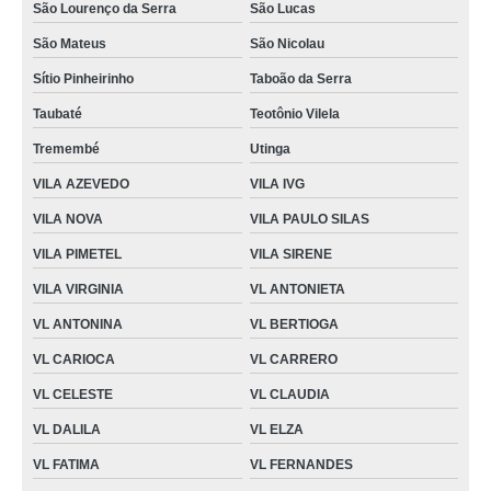
São Lourenço da Serra
São Lucas
São Mateus
São Nicolau
Sítio Pinheirinho
Taboão da Serra
Taubaté
Teotônio Vilela
Tremembé
Utinga
VILA AZEVEDO
VILA IVG
VILA NOVA
VILA PAULO SILAS
VILA PIMETEL
VILA SIRENE
VILA VIRGINIA
VL ANTONIETA
VL ANTONINA
VL BERTIOGA
VL CARIOCA
VL CARRERO
VL CELESTE
VL CLAUDIA
VL DALILA
VL ELZA
VL FATIMA
VL FERNANDES