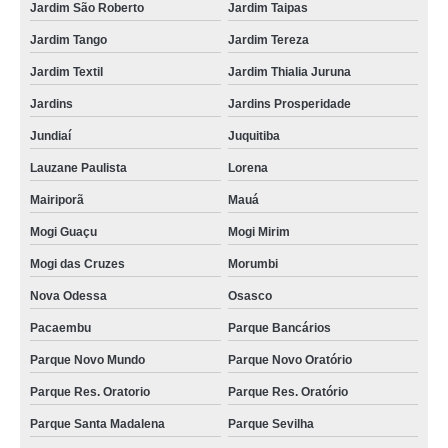
Jardim São Roberto
Jardim Taipas
fabricante de prensa de queijo industrial Vila Rosa
Jardim Tango
Jardim Tereza
orçamento de prensa para queijo inox VL MATILDE
Jardim Textil
Jardim Thialia Juruna
fabricante de prensa queijo Campo Mourão
Jardins
Jardins Prosperidade
fabricante de prensa para queijo quadrada Vila dos Remédios
Jundiaí
Juquitiba
prensa de queijo industrial orçamento Ribeirão Pires
Lauzane Paulista
Lorena
fabricante de prensa de fazer queijo Itajaí
Mairiporã
Mauá
prensa de queijo orçamento Capão do Embira
Mogi Guaçu
Mogi Mirim
orçamento de prensa para queijo Arujá
Mogi das Cruzes
Morumbi
prensa para queijo quadrada VL VIRGINIA
Nova Odessa
Osasco
prensa queijo inox orçamento Toledo
Pacaembu
Parque Bancários
prensa queijo cotar Vila Iguaçu
Parque Novo Mundo
Parque Novo Oratório
prensa para queijo redondo orçamento VL MATILDE
Parque Res. Oratorio
Parque Res. Oratório
orçamento de prensa para queijo coalho Vila União
Parque Santa Madalena
Parque Sevilha