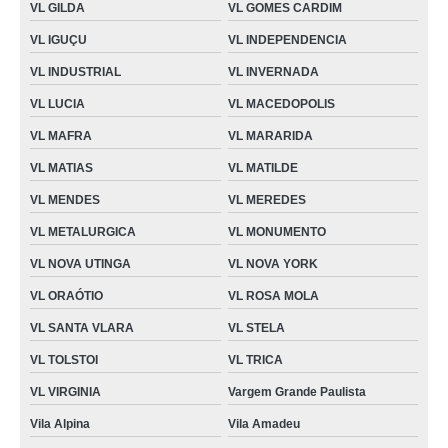
VL GILDA
VL GOMES CARDIM
VL IGUÇU
VL INDEPENDENCIA
VL INDUSTRIAL
VL INVERNADA
VL LUCIA
VL MACEDOPOLIS
VL MAFRA
VL MARARIDA
VL MATIAS
VL MATILDE
VL MENDES
VL MEREDES
VL METALURGICA
VL MONUMENTO
VL NOVA UTINGA
VL NOVA YORK
VL ORAÓTIO
VL ROSA MOLA
VL SANTA VLARA
VL STELA
VL TOLSTOI
VL TRICA
VL VIRGINIA
Vargem Grande Paulista
Vila Alpina
Vila Amadeu