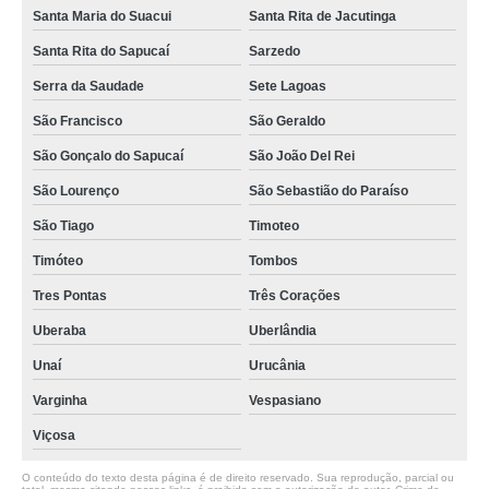
Santa Maria do Suacui
Santa Rita de Jacutinga
Santa Rita do Sapucaí
Sarzedo
Serra da Saudade
Sete Lagoas
São Francisco
São Geraldo
São Gonçalo do Sapucaí
São João Del Rei
São Lourenço
São Sebastião do Paraíso
São Tiago
Timoteo
Timóteo
Tombos
Tres Pontas
Três Corações
Uberaba
Uberlândia
Unaí
Urucânia
Varginha
Vespasiano
Viçosa
O conteúdo do texto desta página é de direito reservado. Sua reprodução, parcial ou