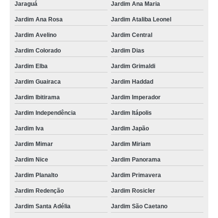
Jaraguá
Jardim Ana Maria
prensa para queijo inox orçamento Jardim Avelino
Jardim Ana Rosa
Jardim Ataliba Leonel
prensa para queijo inox orçamento Jacarepaguá
Jardim Avelino
Jardim Central
prensa para queijo Vila Ana Clara
Jardim Colorado
Jardim Dias
prensa para queijo orçamento Passo Fundo
Jardim Elba
Jardim Grimaldi
prensa para queijo cotar Rio das Ostras
Jardim Guairaca
Jardim Haddad
prensa queijo orçamento Pechincha
Jardim Ibitirama
Jardim Imperador
prensa de fazer queijo Vila Ana Clara
Jardim Independência
Jardim Itápolis
fabricante de prensa para queijo coalho VL SANTA VLARA
Jardim Iva
Jardim Japão
prensa de fazer queijo cotar VILA NOVA
Jardim Mimar
Jardim Miriam
prensa queijo inox cotar VL MATILDE
Jardim Nice
Jardim Panorama
Jardim Planalto
Jardim Primavera
fabricante de prensa de queijo Toledo
Jardim Redenção
Jardim Rosicler
prensa de queijo cotar Santana de Parnaíba
Jardim Santa Adélia
Jardim São Caetano
prensa de queijo cotar Jardim Grimaldi