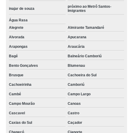
próximo ao Metrô Santos-
inajar de souza
Imigrantes
Água Rasa
Alegrete
Almirante Tamandaré
Alvorada
Apucarana
Arapongas
Araucária
Bagé
Balneário Camboriú
Bento Gonçalves
Blumenau
Brusque
Cachoeira do Sul
Cachoeirinha
Camboriú
Cambé
Campo Largo
Campo Mourão
Canoas
Cascavel
Castro
Caxias do Sul
Caçador
Chapecó
Cianorte