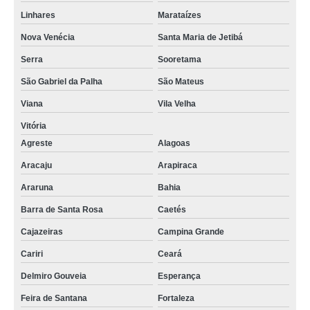
orçamento de prensa de queijo industrial VL CELESTE
Linhares
Marataízes
prensa para fazer queijo Santa Luzia
Nova Venécia
Santa Maria de Jetibá
prensa queijo VILA SIRENE
Serra
Sooretama
prensa queijo inox Campo Largo
São Gabriel da Palha
São Mateus
prensa de queijo inox Jardim Tereza
Viana
Vila Velha
prensa de queijo inox orçamento Londrina
Vitória
Agreste
Alagoas
orçamento de prensa para queijo redondo Jardim Avelino
Aracaju
Arapiraca
prensa de fazer queijo orçamento Santana de Parnaíba
Araruna
Bahia
prensa de queijo inox cotar Santa Maria de Jetibá
Barra de Santa Rosa
Caetés
orçamento de prensa para fazer queijo Guarapari
Cajazeiras
Campina Grande
prensa de queijo industrial orçamento Cidade Tiradentes
Cariri
Ceará
fabricante de prensa de queijo Vila União
Delmiro Gouveia
Esperança
prensa para fazer queijo orçamento Volta Redonda
Feira de Santana
Fortaleza