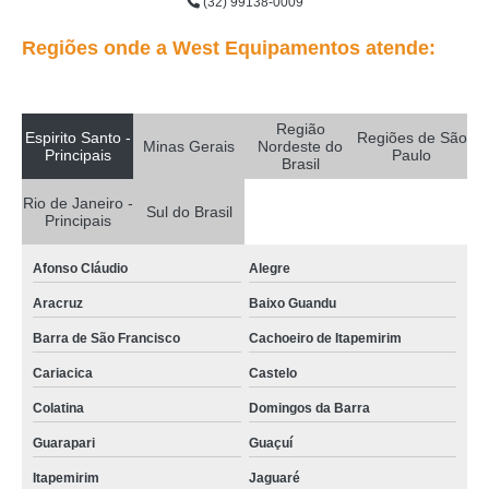
(32) 99138-0009
prensa queijo Itaquaquecetuba
Regiões onde a West Equipamentos atende:
prensa de queijo industrial Vila Califórnia
prensa queijo inox cotar Toledo
Região
fabricante de prensa para queijo redondo Vila Ana Clara
Espirito Santo -
Regiões de São
Minas Gerais
Nordeste do
Principais
Paulo
Brasil
prensa de queijo orçamento São Lucas
Rio de Janeiro -
prensa para queijo coalho orçamento Natal
Sul do Brasil
Principais
orçamento de prensa para queijo coalho Itaquaquecetuba
Afonso Cláudio
Alegre
prensa para fazer queijo orçamento Resplendor
Aracruz
Baixo Guandu
prensa para queijo quadrada cotar Esteio
Barra de São Francisco
Cachoeiro de Itapemirim
fabricante de prensa de queijo inox Santa Luzia
Cariacica
Castelo
prensa para queijo coalho orçamento VL MATILDE
Colatina
Domingos da Barra
prensa para queijo inox cotar Itajubá
Guarapari
Guaçuí
orçamento de prensa queijo inox Brusque
Itapemirim
Jaguaré