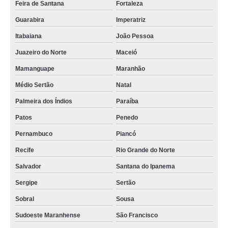
Feira de Santana
Fortaleza
qual o valor de monobloco mussarela usado Vila Iguaçu
Guarabira
Imperatriz
monobloco filadeira queijo preços Vila União
Itabaiana
João Pessoa
qual o valor de máquina monobloco para mussarela Resplendor
Juazeiro do Norte
Maceió
qual o valor de monobloco mussarela Lagoa Grande
Mamanguape
Maranhão
distribuidor de monobloco para mussarela usado Pouso Alegre
Médio Sertão
Natal
monobloco para mussarela usado orçamento Tubarão
Palmeira dos Índios
Paraíba
Patos
Penedo
monobloco para mussarela usado preços Santana de Parnaíba
Pernambuco
Piancó
monobloco queijo Belford Roxo
Recife
Rio Grande do Norte
moldadora monobloco de mussarela preços Juquitiba
Salvador
Santana do Ipanema
qual o valor de monobloco filadeira mussarela Conselheiro Lafaiete
Sergipe
Sertão
moldadora monobloco de mussarela orçamento Médio Sertão
Sobral
Sousa
monobloco filadeira mussarela orçamento Agreste
Sudoeste Maranhense
São Francisco
moldadora monobloco mussarela Capelinha