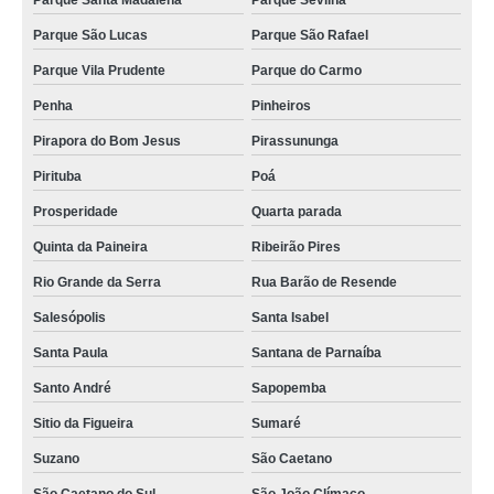
Parque Santa Madalena
Parque Sevilha
Parque São Lucas
Parque São Rafael
qual o valor de moldadora monobloco de mussarela Sitio da Figueira
Parque Vila Prudente
Parque do Carmo
moldadora monobloco de mussarela preços Campos dos Goytacazes
Penha
Pinheiros
monobloco para mussarela Vila Ivone
Pirapora do Bom Jesus
Pirassununga
distribuidor de moldadora monobloco de mussarela Campo Largo
Pirituba
Poá
monobloco filadeira queijo orçamento Vila Zelina
Prosperidade
Quarta parada
distribuidor de monobloco mussarela usado Ponta Grossa
Quinta da Paineira
Ribeirão Pires
distribuidor de monobloco filadeira queijo Vila União
Rio Grande da Serra
Rua Barão de Resende
distribuidor de monobloco de mussarela Montes Claros
Salesópolis
Santa Isabel
moldadora monobloco de mussarela inajar de souza
Santa Paula
Santana de Parnaíba
qual o valor de monobloco de mussarela Unaí
Santo André
Sapopemba
qual o valor de monobloco para mussarela Taboão da Serra
Sitio da Figueira
Sumaré
monobloco para mussarela usado Parque Novo Oratório
Suzano
São Caetano
moldadora monobloco de mussarela orçamento Chácara Mafalda