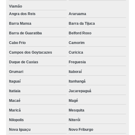
Viamão
Angra dos Reis
Araruama
Barra Mansa
Barra da Tijuca
Barra de Guaratiba
Belford Roxo
Cabo Frio
Camorim
Campos dos Goytacazes
Curicica
Duque de Caxias
Freguesia
Grumari
Itaboraí
Itaguaí
Itanhangá
Itatiaia
Jacarepaguá
Macaé
Magé
Maricá
Mesquita
Nilopolis
Niterói
Nova Iguaçu
Novo Friburgo