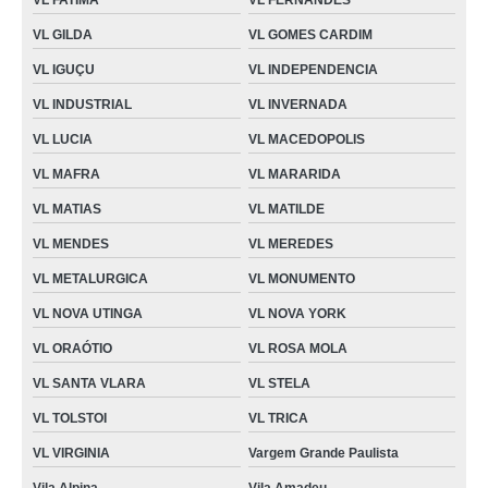
VL FATIMA
VL FERNANDES
VL GILDA
VL GOMES CARDIM
VL IGUÇU
VL INDEPENDENCIA
VL INDUSTRIAL
VL INVERNADA
VL LUCIA
VL MACEDOPOLIS
VL MAFRA
VL MARARIDA
VL MATIAS
VL MATILDE
VL MENDES
VL MEREDES
VL METALURGICA
VL MONUMENTO
VL NOVA UTINGA
VL NOVA YORK
VL ORAÓTIO
VL ROSA MOLA
VL SANTA VLARA
VL STELA
VL TOLSTOI
VL TRICA
VL VIRGINIA
Vargem Grande Paulista