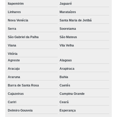
qual o valor de monobloco queijo Atibaia
Itapemirim
Jaguaré
monobloco queijo preços VILA PAULO SILAS
Linhares
Marataízes
distribuidor de monobloco mussarela usado Jardim Thialia Juruna
Nova Venécia
Santa Maria de Jetibá
monobloco mussarela usado preços Cachoeiro de Itapemirim
Serra
Sooretama
distribuidor de monobloco mussarela Divisa Alegre
São Gabriel da Palha
São Mateus
monobloco de mussarela orçamento Salvador
Viana
Vila Velha
distribuidor de monobloco filadeira queijo Jardins
Vitória
Agreste
Alagoas
monobloco mussarela orçamento Jardim Grimaldi
Aracaju
Arapiraca
monobloco para queijo mussarela Jardim Avelino
Araruna
Bahia
máquina monobloco para mussarela Atibaia
Barra de Santa Rosa
Caetés
monobloco para mussarela orçamento Vila Mercedes
Cajazeiras
Campina Grande
máquina monobloco para mussarela orçamento Guarapari
Cariri
Ceará
monobloco mussarela usado orçamento Prosperidade
Delmiro Gouveia
Esperança
monobloco queijo Médio Sertão