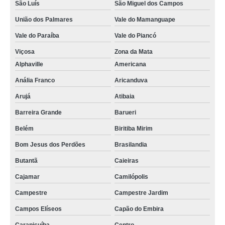
São Luís
São Miguel dos Campos
monobloco para mussarela orçamento Paraíba
União dos Palmares
Vale do Mamanguape
monobloco filadeira mussarela preços Sobral
Vale do Paraíba
Vale do Piancó
monobloco mussarela usado orçamento Contagem
Viçosa
Zona da Mata
qual o valor de monobloco mussarela Arapiraca
Alphaville
Americana
monobloco para mussarela Vila Maria
Anália Franco
Aricanduva
Arujá
Atibaia
qual o valor de monobloco queijo Caçador
Barreira Grande
Barueri
moldadora monobloco mussarela preços São Mateus
Belém
Biritiba Mirim
monobloco para mussarela usado Itajaí
Bom Jesus dos Perdões
Brasilandia
qual o valor de monobloco de mussarela VL VIRGINIA
Butantã
Caieiras
distribuidor de monobloco queijo Viçosa
Cajamar
Camilópolis
monobloco filadeira queijo Itapecerica da Serra
Campestre
Campestre Jardim
monobloco de mussarela Paraíba
Campos Elíseos
Capão do Embira
monobloco mussarela orçamento Campos dos Goytacazes