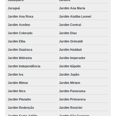
Jabaquara
Jandira
qual o valor de máquina monobloco para mussarela Esperança
Jaraguá
Jardim Ana Maria
qual o valor de monobloco para mussarela Itaú de Minas
Jardim Ana Rosa
Jardim Ataliba Leonel
monobloco mussarela preços Tremembé
Jardim Avelino
Jardim Central
máquina monobloco para mussarela orçamento Carandai
Jardim Colorado
Jardim Dias
monobloco para queijo mussarela orçamento São Mateus
Jardim Elba
Jardim Grimaldi
qual o valor de moldadora monobloco de mussarela Rio Grande do Norte
Jardim Guairaca
Jardim Haddad
monobloco de mussarela preços Nova Venécia
Jardim Ibitirama
Jardim Imperador
moldadora monobloco mussarela Itaú de Minas
Jardim Independência
Jardim Itápolis
qual o valor de monobloco para mussarela usado São João Clímaco
Jardim Iva
Jardim Japão
distribuidor de monobloco queijo Sergipe
Jardim Mimar
Jardim Miriam
distribuidor de monobloco para mussarela usado Volta Redonda
Jardim Nice
Jardim Panorama
Jardim Planalto
Jardim Primavera
máquina monobloco para mussarela Viçosa
Jardim Redenção
Jardim Rosicler
qual o valor de monobloco para mussarela usado Vila Sonia