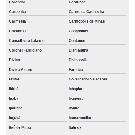
Carandai
Caratinga
Carbonita
Carmo da Cachoeira
Carmésia
Carmópolis de Minas
Caxambu
Congonhas
Conselheiro Lafaiete
Contagem
Coronel Fabriciano
Diamantina
Divino
Divinopolis
Divisa Alegre
Formiga
Frutal
Governador Valadares
Ibirité
Inhapim
Ipaba
Ipanema
Ipatinga
Itabira
Itajubá
Itamarandiba
Itaú de Minas
Itutinga