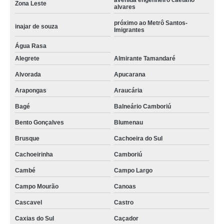
avenida engenheiro caetano
Zona Leste
alvares
próximo ao Metrô Santos-
inajar de souza
Imigrantes
Água Rasa
Alegrete
Almirante Tamandaré
Alvorada
Apucarana
Arapongas
Araucária
Bagé
Balneário Camboriú
Bento Gonçalves
Blumenau
Brusque
Cachoeira do Sul
Cachoeirinha
Camboriú
Cambé
Campo Largo
Campo Mourão
Canoas
Cascavel
Castro
Caxias do Sul
Caçador