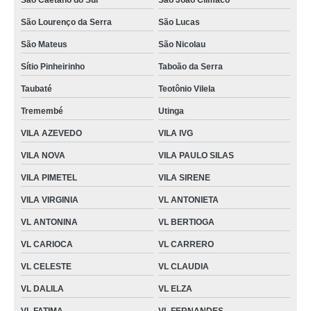
São Caetano do Sul
São João Clímaco
São Lourenço da Serra
São Lucas
São Mateus
São Nicolau
Sítio Pinheirinho
Taboão da Serra
Taubaté
Teotônio Vilela
Tremembé
Utinga
VILA AZEVEDO
VILA IVG
VILA NOVA
VILA PAULO SILAS
VILA PIMETEL
VILA SIRENE
VILA VIRGINIA
VL ANTONIETA
VL ANTONINA
VL BERTIOGA
VL CARIOCA
VL CARRERO
VL CELESTE
VL CLAUDIA
VL DALILA
VL ELZA