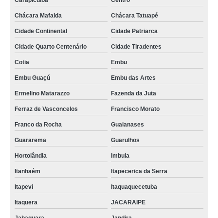
Carapicuíba
Centro
qual o valor de monobloco para queijo mussarela Itaboraí
Chácara Mafalda
Chácara Tatuapé
monobloco filadeira mussarela Jardim Grimaldi
Cidade Continental
Cidade Patriarca
distribuidor de monobloco mussarela Santana de Parnaíba
Cidade Quarto Centenário
Cidade Tiradentes
distribuidor de monobloco de mussarela Guarapari
Cotia
Embu
monobloco mussarela usado preços Santana de Parnaíba
Embu Guaçú
Embu das Artes
monobloco filadeira queijo preços VILA SIRENE
Ermelino Matarazzo
Fazenda da Juta
distribuidor de moldadora monobloco mussarela Contagem
Ferraz de Vasconcelos
Francisco Morato
monobloco filadeira mussarela preços Jardim São Roberto
Franco da Rocha
Guaianases
Guararema
Guarulhos
monobloco de mussarela orçamento VILA SIRENE
Hortolândia
Imbuia
distribuidor de moldadora monobloco mussarela Pirituba
Itanhaém
Itapecerica da Serra
monobloco filadeira mussarela Belford Roxo
Itapevi
Itaquaquecetuba
monobloco filadeira mussarela orçamento Santa Cruz do Sul
Itaquera
JACARAIPE
qual o valor de monobloco filadeira mussarela São João de Meriti