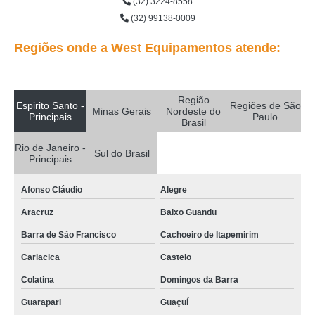
(32) 3224-8558
monobloco para queijo mussarela Venâncio Aires
(32) 99138-0009
moldadora monobloco de mussarela Esperança
Regiões onde a West Equipamentos atende:
monobloco para queijo mussarela preços Jardim Guairaca
monobloco filadeira queijo orçamento São Mateus
Região
qual o valor de moldadora monobloco mussarela VILA NOVA
Espirito Santo -
Regiões de São
Minas Gerais
Nordeste do
Principais
Paulo
Brasil
distribuidor de monobloco para queijo mussarela Vila Guilherme
Rio de Janeiro -
máquina monobloco para mussarela preços VILA NOVA
Sul do Brasil
Principais
monobloco para mussarela preços VL MATILDE
Afonso Cláudio
Alegre
distribuidor de monobloco filadeira mussarela Guarabira
Aracruz
Baixo Guandu
monobloco filadeira queijo Vila Matias
Barra de São Francisco
Cachoeiro de Itapemirim
monobloco para queijo mussarela preços Quartel Geral
Cariacica
Castelo
qual o valor de monobloco filadeira queijo Cariri
Colatina
Domingos da Barra
monobloco para mussarela preços Jardim Guairaca
Guarapari
Guaçuí