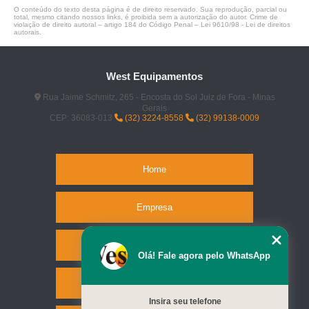
O conteúdo do texto desta página é de direito reservado. Sua reprodução, parcial ou
total, mesmo citando nossos links, é proibida sem a autorização do autor. Crime de
violação de direito autoral – artigo 184 do Código Penal –
Lei 9610/98 - Lei de direitos
autorais
.
West Equipamentos
Rua Jaime Schmitz, 265 - Encosta do Sol Juiz de Fora - Minas
Gerais
CEP: 36083-013
(32) 3224-8558
(32) 99138-0009
Home
Empresa
Missão
Olá! Fale agora pelo WhatsApp
Serviços
Insira seu telefone