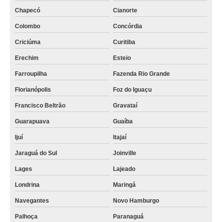
Chapecó
Cianorte
Colombo
Concórdia
Criciúma
Curitiba
Erechim
Esteio
Farroupilha
Fazenda Rio Grande
Florianópolis
Foz do Iguaçu
Francisco Beltrão
Gravataí
Guarapuava
Guaíba
Ijuí
Itajaí
Jaraguá do Sul
Joinville
Lages
Lajeado
Londrina
Maringá
Navegantes
Novo Hamburgo
Palhoça
Paranaguá