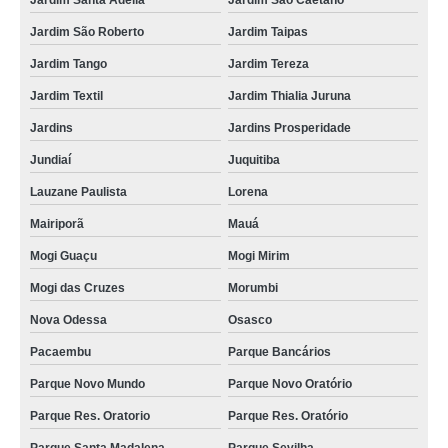
Jardim Santa Adélia
Jardim São Caetano
monobloco mussarela Parque Sevilha
Jardim São Roberto
Jardim Taipas
distribuidor de monobloco para mussarela Maringá
Jardim Tango
Jardim Tereza
monobloco mussarela usado Parque Sevilha
Jardim Textil
Jardim Thialia Juruna
distribuidor de monobloco para queijo mussarela Jardim Ana Rosa
Jardins
Jardins Prosperidade
distribuidor de máquina monobloco para mussarela Vila Curuçá
Jundiaí
Juquitiba
distribuidor de máquina monobloco para mussarela Capão do Embira
Lauzane Paulista
Lorena
monobloco mussarela usado Pirituba
Mairiporã
Mauá
moldadora monobloco mussarela orçamento Sitio da Figueira
Mogi Guaçu
Mogi Mirim
monobloco para mussarela usado orçamento Carmésia
Mogi das Cruzes
Morumbi
moldadora monobloco mussarela preços Agreste
Nova Odessa
Osasco
moldadora monobloco mussarela orçamento Tubarão
Pacaembu
Parque Bancários
monobloco queijo orçamento Paraíba
Parque Novo Mundo
Parque Novo Oratório
monobloco queijo preços Vila Ivone
Parque Res. Oratorio
Parque Res. Oratório
qual o valor de moldadora monobloco mussarela inajar de souza