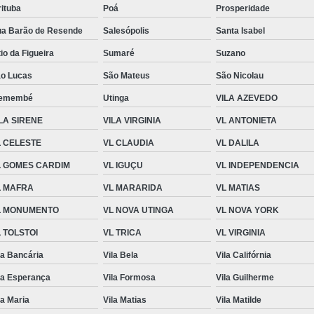
rituba
Poá
Prosperidade
Medidor de Vazão Latic
a Barão de Resende
Salesópolis
Santa Isabel
Medidor de Vazão para Latic
tio da Figueira
Sumaré
Suzano
Medidor Vazão de Laticínio
Medi
o Lucas
São Mateus
São Nicolau
Medidor Vazão para Laticínio
Medidor
remembé
Utinga
VILA AZEVEDO
Medidor de Vazão
Med
LA SIRENE
VILA VIRGINIA
VL ANTONIETA
Medidor de Vazão Caminhão Lei
L CELESTE
VL CLAUDIA
VL DALILA
Medidor de Vazão Industrial
L GOMES CARDIM
VL IGUÇU
VL INDEPENDENCIA
Medidor de Vazão Líquido
L MAFRA
VL MARARIDA
VL MATIAS
Medidor de Vazão para Ca
L MONUMENTO
VL NOVA UTINGA
VL NOVA YORK
Medidores de Vazão Laticínio
 TOLSTOI
VL TRICA
VL VIRGINIA
Moldadora Monobloco de Mussar
la Bancária
Vila Bela
Vila Califórnia
Monobloco de Mussarela
la Esperança
Vila Formosa
Vila Guilherme
Monobloco Filadeira Queijo
Monobl
la Maria
Vila Matias
Vila Matilde