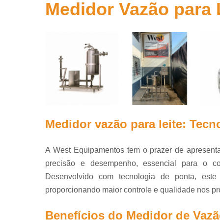
garraf
Medidor Vazão para 
Equipamento
bebida
Equipamento
laticíni
Equipame
queijoma
Filtros de 
Fracionado
queijo
Medidor vazão para leite: Tecn
Homogeneiz
para indús
A West Equipamentos tem o prazer de apresenta
Iogurtei
precisão e desempenho, essencial para o contr
industria
Desenvolvido com tecnologia de ponta, este
Medidore
proporcionando maior controle e qualidade nos pro
vazão
Benefícios do Medidor de Vazã
Medidores 