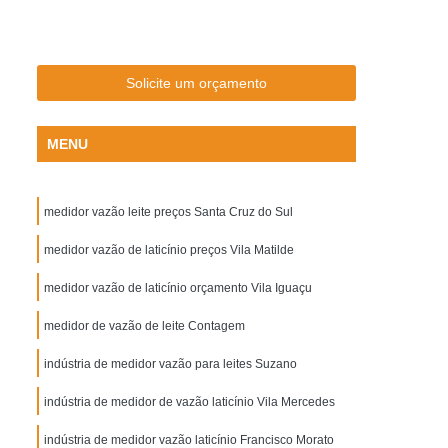
zontal a Gás
Caldeira Horizontal a Lenha
o
Caldeira Horizontal a Vapor
bular
Caldeira Horizontal Lenha
Solicite um orçamento
orizontais
Caldeiras Horizontais
MENU
Caldeira Geradora de Vapor Vertical
ira Vertical
Caldeira Vertical 200 Kg
medidor vazão leite preços Santa Cruz do Sul
 Vertical a Gás
Caldeira Vertical a Lenha
ada
medidor vazão de laticínio preços Vila Matilde
Caldeira Vertical Flamotubular
amotubulares Verticais
Desnatadeira de Leite
medidor vazão de laticínio orçamento Vila Iguaçu
ora
Desnatadeira de Leite de Vaca
medidor de vazão de leite Contagem
a
Desnatadeira de Leite Industrial
indústria de medidor vazão para leites Suzano
Elétrica Industrial
Desnatadeira Industrial
indústria de medidor de vazão laticínio Vila Mercedes
atadeira
Máquina Desnatadeira de Leite
indústria de medidor vazão laticínio Francisco Morato