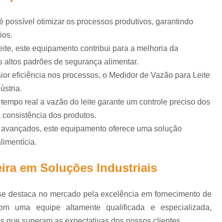
Embaladeira Automática
 para
la
Embaladeira Automática para Pol
 possível otimizar os processos produtivos, garantindo
ios.
res de
Embaladora Automática de Iogu
ite, este equipamento contribui para a melhoria da
Embaladora Automática de Líqui
s altos padrões de segurança alimentar.
res de
Embaladora Automática Leite
Em
or eficiência nos processos, o Medidor de Vazão para Leite
ugada
Embaladora Filme Pvc Automáti
ústria.
 tempo real a vazão do leite garante um controle preciso dos
para
Embaladora de Leite
Embaladora
a consistência dos produtos.
Empacotadora de Leite
 avançados, este equipamento oferece uma solução
cip
Empacotadora de Leite em Saq
limentícia.
 de
Empacotadora de Leite Pasteuri
ação
ra em Soluções Industriais
Empacotadora de Leite Saquinho
E
a doce
e
Envasadora de Garrafas
se destaca no mercado pela excelência em fornecimento de
ara
Envasadora de Leite em Gar
Com uma equipe altamente qualificada e especializada,
as
s que superam as expectativas dos nossos clientes.