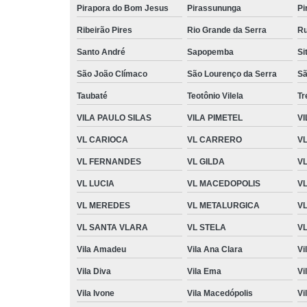
Pirapora do Bom Jesus
Pirassununga
Pi
Ribeirão Pires
Rio Grande da Serra
Ru
Santo André
Sapopemba
Si
São João Clímaco
São Lourenço da Serra
Sã
Taubaté
Teotônio Vilela
T
VILA PAULO SILAS
VILA PIMETEL
VI
VL CARIOCA
VL CARRERO
V
VL FERNANDES
VL GILDA
V
VL LUCIA
VL MACEDOPOLIS
V
VL MEREDES
VL METALURGICA
V
VL SANTA VLARA
VL STELA
VL
Vila Amadeu
Vila Ana Clara
Vi
Vila Diva
Vila Ema
Vi
Vila Ivone
Vila Macedópolis
Vi