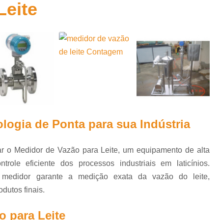
a
Leite
Caldeira Horizontal
Caldeira Hori
s para
Caldeira Horizontal a óle
s
Caldeira Horizontal Flamotu
s para
os
Caldeiras Flamotubulares H
ntos
Caldeira Flamotubular Vertical
tic
Caldeira Tubo Vertical
Calde
leite
Caldeira Vertical 500 Kg
Caldeira
res de
ologia de Ponta para sua Indústria
Caldeira Vertical a Lenha Us
adores
Caldeira Vertical Vapor
Caldeiras Fl
tria
r o Medidor de Vazão para Leite, um equipamento de alta
Desnatadeira de Leite 500l H
ras
ole eficiente dos processos industriais em laticínios.
is
Desnatadeira de Leite Elétric
 medidor garante a medição exata da vazão do leite,
s de
dutos finais.
Desnatadeira Elétrica
Desnatadeira 
Desnatadeira Leite
Máquina Desn
o para Leite
vazão