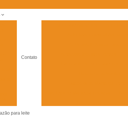
s
ves
Autoclave Alimentos
Autoclave H
is
Autoclave Industrial Alimento
s de
Autoclave Industrial para Ali
ga
Autoclave Industrial Vertical
A
tipo
Contato
al
Fabricante de Autoclave Industria
rticais
Batedeira de Manteiga
ras de
Batedeira de Manteiga Conti
Batedeira de Manteiga Industrial
Bate
iras
cas
Batedeira para Fazer Man
ras de
Desnatadeira e Batedeira de M
azão para leite
Caldeira Flamotubular Horizontal
a de