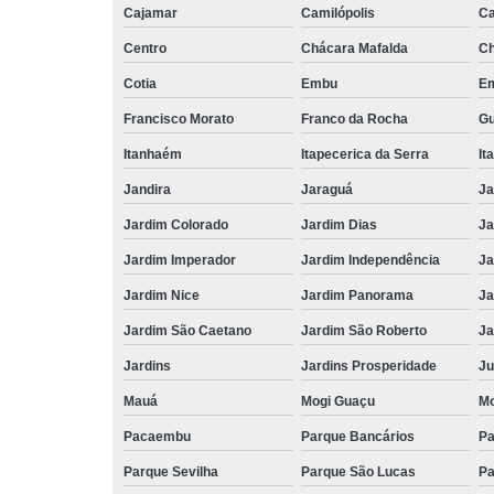
Cajamar
Camilópolis
C
Centro
Chácara Mafalda
Ch
Cotia
Embu
E
Francisco Morato
Franco da Rocha
Gu
Itanhaém
Itapecerica da Serra
It
Jandira
Jaraguá
Ja
Jardim Colorado
Jardim Dias
Ja
Jardim Imperador
Jardim Independência
Ja
Jardim Nice
Jardim Panorama
Ja
Jardim São Caetano
Jardim São Roberto
Ja
Jardins
Jardins Prosperidade
Ju
Mauá
Mogi Guaçu
Mo
Pacaembu
Parque Bancários
Pa
Parque Sevilha
Parque São Lucas
Pa