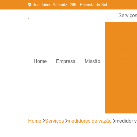
Rua Jaime Schmitz, 265 - Encosta do Sol
Serviço
Autocla
industria
Batedeira
mantei
Caldeira 
Home
Empresa
Missão
horizont
Caldeiras ve
Desnatadei
leite
Embalade
automáti
Empacotado
Home
Serviços
medidores de vazão
medidor v
leite
Envasador