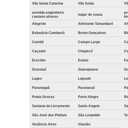
Vila Santa Catarina
Vila Sonia
Vi
avenida engenheiro
pr
inajar de souza
caetano alvares
Im
Alegrete
Almirante Tamandaré
Al
Balneário Camboriú
Bento Gonçalves
B
Cambé
Campo Largo
C
Caçador
Chapecó
Ci
Erechim
Esteio
Fa
Gravataí
Guarapuava
Gu
Lages
Lajeado
Lo
Paranaguá
Paranavaí
Pa
Ponta Grossa
Porto Alegre
Ri
Santana do Livramento
Santo Angelo
Sa
São José dos Pinhais
São Leopoldo
Te
Venâncio Aires
Viamão