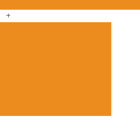
(32) 3224-8558
(32) 99138-0009
orizontal Industrial
Autoclave Industrial
s
Autoclave Industrial de Alimentos
mentos
Autoclave Industrial Usada
utoclave para Esterilização de Alimentos
l
Manutenção de Autoclave Industrial
Batedeira de Manteiga 50 Kg
nua
Batedeira de Manteiga Elétrica
deira Manteiga
Batedeira Manteiga Industrial
teiga
Batedeira para Manteiga
anteiga
Caldeira a Vapor Horizontal
Caldeira Geradora de Vapor Horizontal