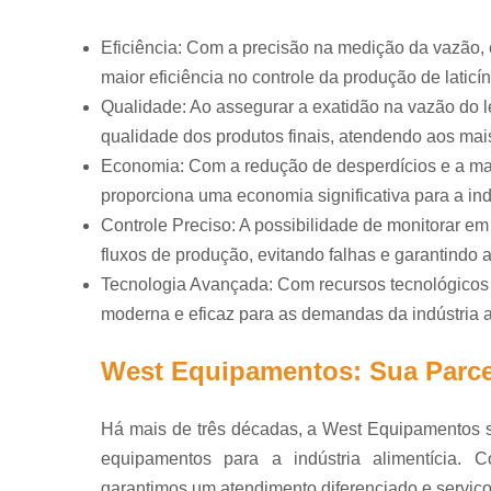
Monoblocos
mussare
Eficiência: Com a precisão na medição da vazão, é
maior eficiência no controle da produção de laticín
Pasteurizado
leite
Qualidade: Ao assegurar a exatidão na vazão do le
qualidade dos produtos finais, atendendo aos mai
Pasteurizado
sucos
Economia: Com a redução de desperdícios e a mai
Placa corr
proporciona uma economia significativa para a ind
Controle Preciso: A possibilidade de monitorar em
Prensas 
queijo
fluxos de produção, evitando falhas e garantindo 
Tecnologia Avançada: Com recursos tecnológicos
Sistemas 
moderna e eficaz para as demandas da indústria a
Sistemas
pasteuriz
West Equipamentos: Sua Parcei
Tachos par
de leit
Há mais de três décadas, a West Equipamentos 
Tanque p
equipamentos para a indústria alimentícia. 
indústri
garantimos um atendimento diferenciado e serviço