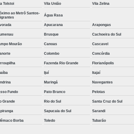
Monobloco para Mussarela
la Tolstoi
Vila União
Vila Zelina
óximo ao Metrô Santos-
Monobloco para Queijo 
Água Rasa
igrantes
Máquina Monobloco para Mus
vorada
Apucarana
Arapongas
Pasteurizador de Leite
lumenau
Brusque
Cachoeira do Sul
Pasteurizador de Leite e Deriv
ampo Mourão
Canoas
Cascavel
anorte
Colombo
Concórdia
Pasteurizador de Leite para Qu
rroupilha
Fazenda Rio Grande
Florianópolis
Pasteurizador Leite
Pasteurizador L
aíba
Ijuí
Itajaí
Pasteurizadora de Leite
Pasteuri
ndrina
Maringá
Navegantes
Máquina de Pasteurização de 
sso Fundo
Pato Branco
Pelotas
Máquina Pasteurizador de Suc
o Grande
Rio do Sul
Santa Cruz do Sul
Pasteurizador de Suco Tubu
piranga
Sapucaia do Sul
Sarandi
Pasteurizador de Sucos
lêmaco Borba
Toledo
Tubarão
Pasteurizador para Sucos
Pasteuriz