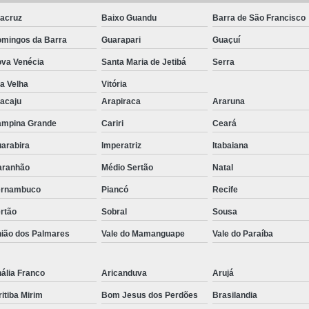
acruz
Baixo Guandu
Barra de São Francisco
Equipamentos para Laticínios Usad
mingos da Barra
Guarapari
Guaçuí
Queijomatic 1000 Litros
Queij
va Venécia
Santa Maria de Jetibá
Serra
Queijomatic 200 Litros
Queijom
la Velha
Vitória
Queijomatic 5000 Litros
Queij
acaju
Arapiraca
Araruna
Queijomatic Usada
Filtro de Leite
mpina Grande
Cariri
Ceará
Filtro de Linha Leite
Filtro de Linha 
arabira
Imperatriz
Itabaiana
Filtro Leite Inox
Filtro Linha Leite
aranhão
Médio Sertão
Natal
Fracionador de Queijo
ernambuco
Piancó
Recife
Fracionador de Queijo Parme
rtão
Sobral
Sousa
Fracionador Industrial para Queijo
ião dos Palmares
Vale do Mamanguape
Vale do Paraíba
Fracionador Industrial para Queijo Pa
ália Franco
Aricanduva
Arujá
Fracionador para Queijo Coalh
ritiba Mirim
Bom Jesus dos Perdões
Brasilandia
Fracionador Queijo Coalh