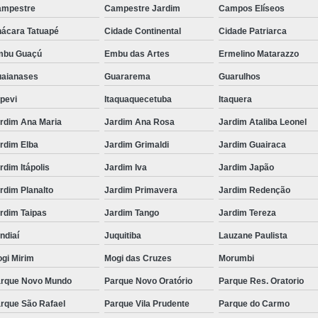
ampestre
Campestre Jardim
Campos Elíseos
Homogeneizador de Leite
ácara Tatuapé
Cidade Continental
Cidade Patriarca
Homogeneizador de Leite Industr
mbu Guaçú
Embu das Artes
Ermelino Matarazzo
Homogeneizador de Suco
Homogene
aianases
Guararema
Guarulhos
Homogeneizador para Lei
apevi
Itaquaquecetuba
Itaquera
Máquina de Homogeneização de Le
rdim Ana Maria
Jardim Ana Rosa
Jardim Ataliba Leonel
Máquina Homogeneização Leit
rdim Elba
Jardim Grimaldi
Jardim Guairaca
Fornecedor de Iogur
rdim Itápolis
Jardim Iva
Jardim Japão
Fornecedor de Iogurteira Indus
rdim Planalto
Jardim Primavera
Jardim Redenção
Iogurteira Industrial 100 Litr
rdim Taipas
Jardim Tango
Jardim Tereza
Iogurteira Industrial 200 Litr
ndiaí
Juquitiba
Lauzane Paulista
Iogurteira Industrial 50 Litr
gi Mirim
Mogi das Cruzes
Morumbi
rque Novo Mundo
Parque Novo Oratório
Parque Res. Oratorio
Iogurteira Industrial Elét
rque São Rafael
Parque Vila Prudente
Parque do Carmo
Medidor de Vazão de Latic