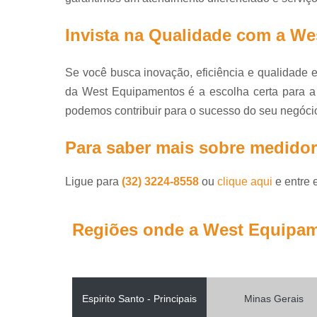
Tanques de 
Tanques de 
Invista na Qualidade com a W
Tanque
isotérmi
Se você busca inovação, eficiência e qualidade 
Trocadore
da West Equipamentos é a escolha certa para a
calor
podemos contribuir para o sucesso do seu negóci
Para saber mais sobre medidor 
Ligue para
(32) 3224-8558
ou
clique aqui
e entre 
Regiões onde a West Equipam
Espirito Santo - Principais
Minas Gerais