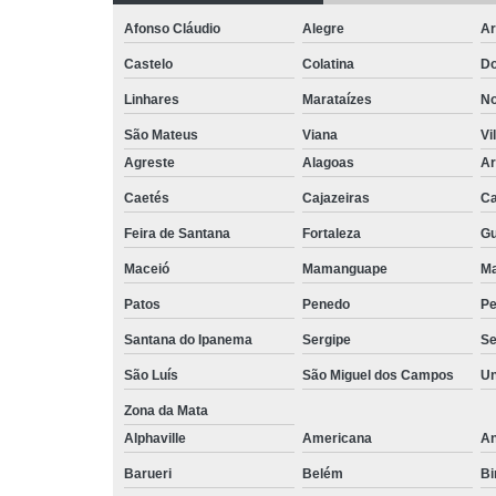
Afonso Cláudio
Alegre
Ar
Castelo
Colatina
Do
Linhares
Marataízes
No
São Mateus
Viana
Vi
Agreste
Alagoas
Ar
Caetés
Cajazeiras
Ca
Feira de Santana
Fortaleza
Gu
Maceió
Mamanguape
M
Patos
Penedo
P
Santana do Ipanema
Sergipe
Se
São Luís
São Miguel dos Campos
Un
Zona da Mata
Alphaville
Americana
An
Barueri
Belém
Bi