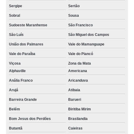
iogurteira industrial 300 litros Jardins Prosperidade
Sergipe
Sertão
iogurteira industrial 200 litros orçamento Santo Angelo
Sobral
Sousa
iogurteira industrial Sobral
Sudoeste Maranhense
São Francisco
comprar iogurteira industrial Pechincha
São Luís
São Miguel dos Campos
qual o valor de iogurteira industrial 50 litros São Lourenço da Serra
União dos Palmares
Vale do Mamanguape
iogurteira industrial elétrica valores Imbuia
Vale do Paraíba
Vale do Piancó
Viçosa
Zona da Mata
iogurteira industrial 300 litros orçamento Vila Zelina
Alphaville
Americana
iogurteira industrial 500 litros Araxá
Anália Franco
Aricanduva
iogurteira industrial 1000 litros VL CARRERO
Arujá
Atibaia
comprar fornecedor de iogurteira industrial 100 litros Unaí
Barreira Grande
Barueri
qual o valor de iogurteira industrial 1000 litros Venâncio Aires
Belém
Biritiba Mirim
iogurteira industrial 1000 litros Taboão da Serra
Bom Jesus dos Perdões
Brasilandia
qual o valor de fornecedor de iogurteira industrial 50 litros Vila Cleonice
Butantã
Caieiras