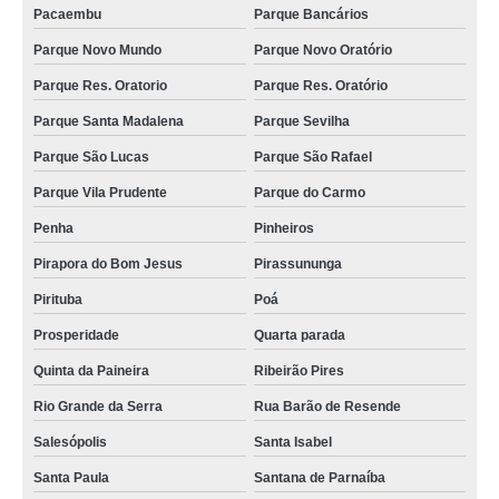
Pacaembu
Parque Bancários
qual o valor de iogurteira industrial elétrica São Mateus
Parque Novo Mundo
Parque Novo Oratório
iogurteira industrial orçamento Paranavaí
Parque Res. Oratorio
Parque Res. Oratório
iogurteira semi industrial orçamento Santo Angelo
Parque Santa Madalena
Parque Sevilha
iogurteira industrial 50 litros valores Guarabira
Parque São Lucas
Parque São Rafael
iogurteira industrial 200 litros valores Jardim Ana Rosa
Parque Vila Prudente
Parque do Carmo
qual o valor de iogurteira industrial 200 litros São Leopoldo
Penha
Pinheiros
iogurteira industrial 300 litros orçamento Parque Sevilha
Pirapora do Bom Jesus
Pirassununga
qual o valor de fornecedor de iogurteira industrial 100 litros Suzano
Pirituba
Poá
fornecedor de iogurteira industrial 50 litros orçamento Parque Novo Oratório
Prosperidade
Quarta parada
fornecedor de iogurteira industrial 50 litros valores Jardim Guairaca
Quinta da Paineira
Ribeirão Pires
comprar iogurteira semi industrial Médio Sertão
Rio Grande da Serra
Rua Barão de Resende
iogurteira industrial 100 litros orçamento Itabaiana
Salesópolis
Santa Isabel
iogurteira industrial elétrica orçamento Itaquaquecetuba
Santa Paula
Santana de Parnaíba