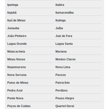
Ipatinga
Itabira
Itajubá
Itamarandiba
Itaú de Minas
Itutinga
Janauba
Jaíba
João Pinheiro
Juiz de Fora
Lagoa Grande
Lagoa Santa
Malacacheta
Mariana
Minas Novas
Montes Claros
Nepomuceno
Nova Lima
Nova Serrana
Passos
Patos de Minas
Patrocínio
Pedra Azul
Perdizes
Ponte Nova
Pouso Alegre
Poços de Caldas
Quartel Geral