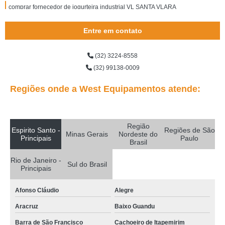
comprar fornecedor de iogurteira industrial VL SANTA VLARA
iogurteira semi industrial orçamento Cachoeiro de Itapemirim
Entre em contato
iogurteira industrial valores Santo Angelo
(32) 3224-8558
comprar iogurteira industrial elétrica inajar de souza
(32) 99138-0009
iogurteira industrial 1000 litros valores Jardim Grimaldi
Regiões onde a West Equipamentos atende:
qual o valor de fornecedor de iogurteira industrial 100 litros Jardim Avelino
comprar iogurteira industrial 200 litros Pirassununga
Região
iogurteira industrial 50 litros orçamento Camboriú
Espirito Santo -
Regiões de São
Minas Gerais
Nordeste do
Principais
Paulo
Brasil
qual o valor de iogurteira industrial 500 litros Capão do Embira
Rio de Janeiro -
iogurteira industrial 200 litros valores Capão do Embira
Sul do Brasil
Principais
comprar iogurteira industrial 300 litros Pechincha
Afonso Cláudio
Alegre
comprar iogurteira industrial 50 litros Parque do Carmo
Aracruz
Baixo Guandu
iogurteira industrial 500 litros orçamento Cidade Tiradentes
Barra de São Francisco
Cachoeiro de Itapemirim