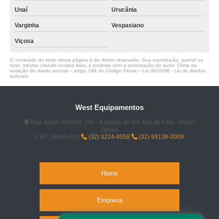
Unaí
Urucânia
Varginha
Vespasiano
Viçosa
O conteúdo do texto desta página é de direito reservado. Sua reprodução, parcial ou
total, mesmo citando nossos links, é proibida sem a autorização do autor. Crime de
violação de direito autoral – artigo 184 do Código Penal –
Lei 9610/98 - Lei de direitos
autorais
.
West Equipamentos
Rua Jaime Schmitz, 265 - Encosta do Sol Juiz de Fora - Minas
Gerais
CEP: 36083-013
(32) 3224-8558
(32) 99138-0009
Home
Empresa