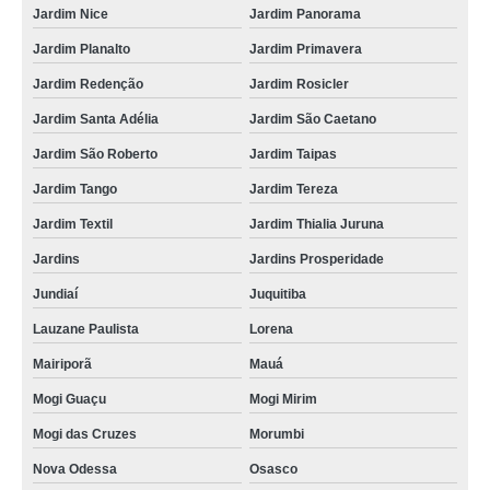
Jardim Nice
Jardim Panorama
qual o valor de iogurteira semi industrial Lagoa Grande
Jardim Planalto
Jardim Primavera
comprar fornecedor de iogurteira industrial 100 litros Camboriú
Jardim Redenção
Jardim Rosicler
iogurteira industrial valores Vila Rosa
Jardim Santa Adélia
Jardim São Caetano
iogurteira industrial 50 litros orçamento Sousa
Jardim São Roberto
Jardim Taipas
comprar iogurteira industrial 500 litros Esperança
Jardim Tango
Jardim Tereza
qual o valor de iogurteira semi industrial VILA SIRENE
Jardim Textil
Jardim Thialia Juruna
qual o valor de fornecedor de iogurteira industrial Sobral
Jardins
Jardins Prosperidade
iogurteira industrial elétrica valores Camboriú
Jundiaí
Juquitiba
qual o valor de fornecedor de iogurteira industrial Contagem
Lauzane Paulista
Lorena
iogurteira industrial Arujá
Mairiporã
Mauá
Mogi Guaçu
Mogi Mirim
iogurteira industrial 50 litros Santa Cruz do Sul
Mogi das Cruzes
Morumbi
iogurteira industrial 100 litros orçamento Santa Luzia
Nova Odessa
Osasco
iogurteira industrial 300 litros valores Rio Grande do Norte