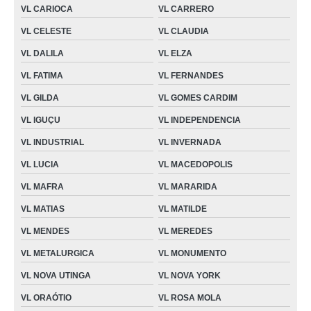
VL CARIOCA
VL CARRERO
VL CELESTE
VL CLAUDIA
VL DALILA
VL ELZA
VL FATIMA
VL FERNANDES
VL GILDA
VL GOMES CARDIM
VL IGUÇU
VL INDEPENDENCIA
VL INDUSTRIAL
VL INVERNADA
VL LUCIA
VL MACEDOPOLIS
VL MAFRA
VL MARARIDA
VL MATIAS
VL MATILDE
VL MENDES
VL MEREDES
VL METALURGICA
VL MONUMENTO
VL NOVA UTINGA
VL NOVA YORK
VL ORAÓTIO
VL ROSA MOLA