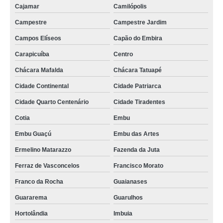
iogurteira industrial 500 litros valores Caçador
Cajamar
Camilópolis
iogurteira industrial 500 litros valores São José
Campestre
Campestre Jardim
qual o valor de iogurteira industrial elétrica VILA PIMETEL
Campos Elíseos
Capão do Embira
iogurteira industrial 50 litros Rio Grande do Norte
Carapicuíba
Centro
iogurteira industrial elétrica orçamento Sarandi
Chácara Mafalda
Chácara Tatuapé
Cidade Continental
Cidade Patriarca
fornecedor de iogurteira industrial valores Itaboraí
Cidade Quarto Centenário
Cidade Tiradentes
iogurteira industrial 100 litros valores Alegre
Cotia
Embu
comprar fornecedor de iogurteira industrial Caetés
Embu Guaçú
Embu das Artes
comprar iogurteira semi industrial Campo Mourão
Ermelino Matarazzo
Fazenda da Juta
fornecedor de iogurteira industrial 50 litros Palhoça
Ferraz de Vasconcelos
Francisco Morato
fornecedor de iogurteira industrial São José
Franco da Rocha
Guaianases
qual o valor de fornecedor de iogurteira industrial 50 litros Paraíba
Guararema
Guarulhos
comprar iogurteira industrial 100 litros Santa Cruz do Sul
Hortolândia
Imbuia
comprar iogurteira industrial 50 litros Jardim Mimar