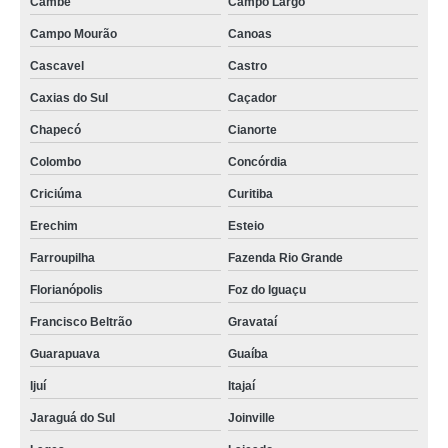
Cambé
Campo Largo
Campo Mourão
Canoas
Cascavel
Castro
Caxias do Sul
Caçador
Chapecó
Cianorte
Colombo
Concórdia
Criciúma
Curitiba
Erechim
Esteio
Farroupilha
Fazenda Rio Grande
Florianópolis
Foz do Iguaçu
Francisco Beltrão
Gravataí
Guarapuava
Guaíba
Ijuí
Itajaí
Jaraguá do Sul
Joinville