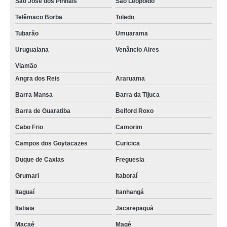
São José dos Pinhais
São Leopoldo
Telêmaco Borba
Toledo
Tubarão
Umuarama
Uruguaiana
Venâncio Aires
Viamão
Angra dos Reis
Araruama
Barra Mansa
Barra da Tijuca
Barra de Guaratiba
Belford Roxo
Cabo Frio
Camorim
Campos dos Goytacazes
Curicica
Duque de Caxias
Freguesia
Grumari
Itaboraí
Itaguaí
Itanhangá
Itatiaia
Jacarepaguá
Macaé
Magé