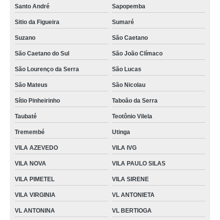
Santo André
Sapopemba
comprar iogurteira industrial elétrica Barra de Guaratiba
Sitio da Figueira
Sumaré
iogurteira industrial 300 litros valores Concórdia
Suzano
São Caetano
fornecedor de iogurteira industrial 100 litros valores Santa Cruz do Sul
São Caetano do Sul
São João Clímaco
iogurteira industrial 100 litros Jardim Iva
São Lourenço da Serra
São Lucas
São Mateus
São Nicolau
Sítio Pinheirinho
Taboão da Serra
Taubaté
Teotônio Vilela
Tremembé
Utinga
VILA AZEVEDO
VILA IVG
VILA NOVA
VILA PAULO SILAS
VILA PIMETEL
VILA SIRENE
VILA VIRGINIA
VL ANTONIETA
VL ANTONINA
VL BERTIOGA