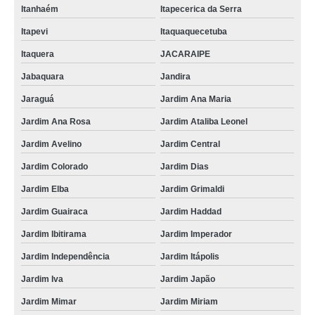
Itanhaém
Itapecerica da Serra
fornecedor de iogurteira industrial orçamento Jardim Colorado
Itapevi
Itaquaquecetuba
iogurteira industrial orçamento Pouso Alegre
Itaquera
JACARAIPE
comprar iogurteira industrial 1000 litros São João de Meriti
Jabaquara
Jandira
fornecedor de iogurteira industrial 100 litros valores Suzano
Jaraguá
Jardim Ana Maria
fornecedor de iogurteira industrial 100 litros Campos Elíseos
Jardim Ana Rosa
Jardim Ataliba Leonel
qual o valor de iogurteira industrial 100 litros Jardim Textil
Jardim Avelino
Jardim Central
fornecedor de iogurteira industrial Vila Califórnia
Jardim Colorado
Jardim Dias
Jardim Elba
Jardim Grimaldi
iogurteira industrial 500 litros orçamento Campos Elíseos
Jardim Guairaca
Jardim Haddad
comprar iogurteira industrial 100 litros Vila Zelina
Jardim Ibitirama
Jardim Imperador
comprar iogurteira industrial 500 litros Jardim Elba
Jardim Independência
Jardim Itápolis
iogurteira semi industrial valores Palhoça
Jardim Iva
Jardim Japão
iogurteira industrial 500 litros Campo Mourão
Jardim Mimar
Jardim Miriam
qual o valor de iogurteira industrial 50 litros Tubarão