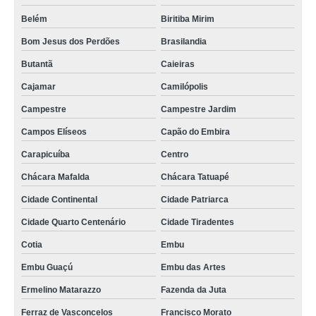
comprar fornecedor de iogurteira industrial 50 litros Itajubá
Belém
Biritiba Mirim
comprar iogurteira industrial 200 litros Florianópolis
Bom Jesus dos Perdões
Brasilandia
comprar iogurteira industrial 1000 litros São Gonçalo
Butantã
Caieiras
iogurteira semi industrial Jardim Guairaca
Cajamar
Camilópolis
iogurteira industrial 500 litros Vila Zelina
Campestre
Campestre Jardim
fornecedor de iogurteira industrial Jacarepaguá
Campos Elíseos
Capão do Embira
iogurteira industrial 50 litros Parque Sevilha
Carapicuíba
Centro
qual o valor de fornecedor de iogurteira industrial Jardim Grimaldi
Chácara Mafalda
Chácara Tatuapé
Cidade Continental
Cidade Patriarca
iogurteira industrial 200 litros Jardim Colorado
Cidade Quarto Centenário
Cidade Tiradentes
iogurteira industrial elétrica Ribeirão Pires
Cotia
Embu
iogurteira industrial 100 litros orçamento Londrina
Embu Guaçú
Embu das Artes
qual o valor de iogurteira industrial 300 litros Magé
Ermelino Matarazzo
Fazenda da Juta
iogurteira semi industrial orçamento Sousa
Ferraz de Vasconcelos
Francisco Morato