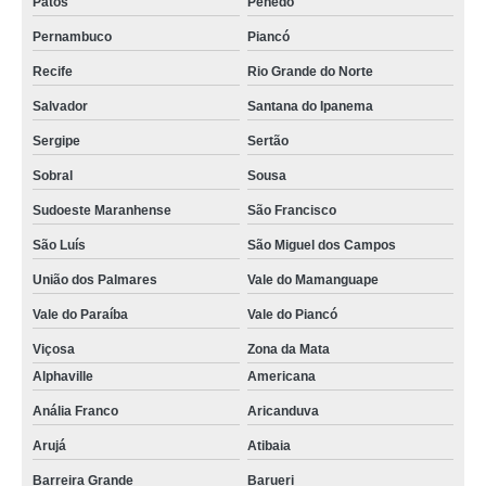
Patos
Penedo
iogurteira industrial 200 litros VL MACEDOPOLIS
Pernambuco
Piancó
qual o valor de iogurteira industrial 1000 litros Campos Elíseos
Recife
Rio Grande do Norte
iogurteira industrial 500 litros orçamento Jardim Avelino
Salvador
Santana do Ipanema
comprar iogurteira industrial 100 litros Viamão
Sergipe
Sertão
iogurteira industrial elétrica valores Londrina
Sobral
Sousa
iogurteira industrial 200 litros valores São Gonçalo
Sudoeste Maranhense
São Francisco
fornecedor de iogurteira industrial 100 litros Natal
São Luís
São Miguel dos Campos
qual o valor de iogurteira industrial 50 litros Marataízes
União dos Palmares
Vale do Mamanguape
iogurteira industrial 500 litros São Lucas
Vale do Paraíba
Vale do Piancó
Viçosa
Zona da Mata
qual o valor de fornecedor de iogurteira industrial 100 litros Araxá
Alphaville
Americana
iogurteira industrial 1000 litros valores Jardim Guairaca
Anália Franco
Aricanduva
iogurteira industrial 300 litros VL ELZA
Arujá
Atibaia
fornecedor de iogurteira industrial valores Santa Rita do Sapucaí
Barreira Grande
Barueri