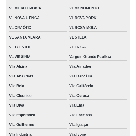
VL METALURGICA
VL MONUMENTO
VL NOVA UTINGA
VL NOVA YORK
VL ORAÓTIO
VL ROSA MOLA
VL SANTA VLARA
VL STELA
VL TOLSTOI
VL TRICA
VL VIRGINIA
Vargem Grande Paulista
Vila Alpina
Vila Amadeu
Vila Ana Clara
Vila Bancária
Vila Bela
Vila Califórnia
Vila Cleonice
Vila Curuçá
Vila Diva
Vila Ema
Vila Esperança
Vila Formosa
Vila Guilherme
Vila Iguaçu
Vila Industrial
Vila Ivone