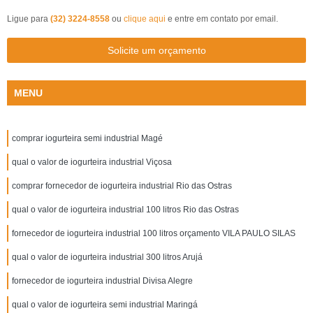
Ligue para
(32) 3224-8558
ou
clique aqui
e entre em contato por email.
Solicite um orçamento
MENU
comprar iogurteira semi industrial Magé
qual o valor de iogurteira industrial Viçosa
comprar fornecedor de iogurteira industrial Rio das Ostras
qual o valor de iogurteira industrial 100 litros Rio das Ostras
fornecedor de iogurteira industrial 100 litros orçamento VILA PAULO SILAS
qual o valor de iogurteira industrial 300 litros Arujá
fornecedor de iogurteira industrial Divisa Alegre
qual o valor de iogurteira semi industrial Maringá