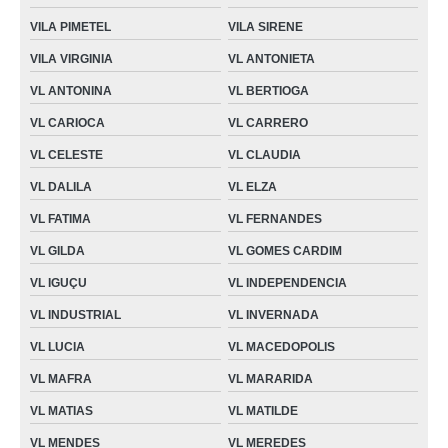
VILA PIMETEL
VILA SIRENE
VILA VIRGINIA
VL ANTONIETA
VL ANTONINA
VL BERTIOGA
VL CARIOCA
VL CARRERO
VL CELESTE
VL CLAUDIA
VL DALILA
VL ELZA
VL FATIMA
VL FERNANDES
VL GILDA
VL GOMES CARDIM
VL IGUÇU
VL INDEPENDENCIA
VL INDUSTRIAL
VL INVERNADA
VL LUCIA
VL MACEDOPOLIS
VL MAFRA
VL MARARIDA
VL MATIAS
VL MATILDE
VL MENDES
VL MEREDES