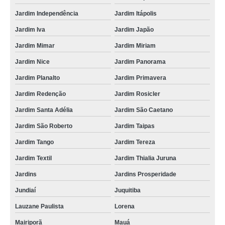
fornecedor de iogurteira industrial 50 litros valores Itaboraí
Jardim Independência
Jardim Itápolis
comprar fornecedor de iogurteira industrial 50 litros VL CARRERO
Jardim Iva
Jardim Japão
comprar iogurteira industrial 50 litros Almirante Tamandaré
Jardim Mimar
Jardim Miriam
iogurteira industrial valores Alegre
Jardim Nice
Jardim Panorama
iogurteira industrial 500 litros valores Rio Grande do Norte
Jardim Planalto
Jardim Primavera
fornecedor de iogurteira industrial orçamento Caçador
Jardim Redenção
Jardim Rosicler
iogurteira industrial elétrica valores Florianópolis
Jardim Santa Adélia
Jardim São Caetano
comprar iogurteira industrial elétrica Parque Res. Oratorio
Jardim São Roberto
Jardim Taipas
comprar iogurteira industrial elétrica Barra de São Francisco
Jardim Tango
Jardim Tereza
comprar fornecedor de iogurteira industrial 100 litros Lagoa Grande
Jardim Textil
Jardim Thialia Juruna
iogurteira industrial 500 litros valores São José
Jardins
Jardins Prosperidade
fornecedor de iogurteira industrial 50 litros orçamento Esperança
Jundiaí
Juquitiba
comprar iogurteira industrial 1000 litros Vila dos Remédios
Lauzane Paulista
Lorena
iogurteira industrial elétrica orçamento Pinhais
Mairiporã
Mauá