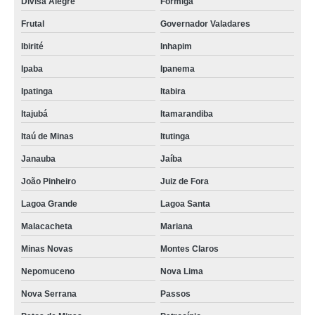
Divisa Alegre
Formiga
Frutal
Governador Valadares
Ibirité
Inhapim
Ipaba
Ipanema
Ipatinga
Itabira
Itajubá
Itamarandiba
Itaú de Minas
Itutinga
Janauba
Jaíba
João Pinheiro
Juiz de Fora
Lagoa Grande
Lagoa Santa
Malacacheta
Mariana
Minas Novas
Montes Claros
Nepomuceno
Nova Lima
Nova Serrana
Passos