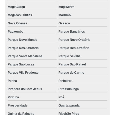
Mogi Guaçu
Mogi Mirim
iogurteira industrial elétrica orçamento Itabaiana
Mogi das Cruzes
Morumbi
fornecedor de iogurteira industrial orçamento VL MAFRA
Nova Odessa
Osasco
iogurteira industrial orçamento Almirante Tamandaré
Pacaembu
Parque Bancários
comprar iogurteira industrial 100 litros Carandai
Parque Novo Mundo
Parque Novo Oratório
iogurteira industrial elétrica Três Corações
Parque Res. Oratorio
Parque Res. Oratório
iogurteira industrial 300 litros orçamento Santo Angelo
Parque Santa Madalena
Parque Sevilha
qual o valor de iogurteira industrial elétrica Vila Maria
Parque São Lucas
Parque São Rafael
fornecedor de iogurteira industrial 50 litros orçamento Viçosa
Parque Vila Prudente
Parque do Carmo
iogurteira industrial orçamento Jardim Elba
Penha
Pinheiros
comprar iogurteira industrial 500 litros Quinta da Paineira
Pirapora do Bom Jesus
Pirassununga
qual o valor de fornecedor de iogurteira industrial 50 litros Mogi Mirim
Pirituba
Poá
comprar iogurteira industrial Vila Matias
Prosperidade
Quarta parada
iogurteira industrial 50 litros orçamento Parque Sevilha
Quinta da Paineira
Ribeirão Pires