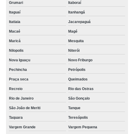
Grumari
Itaboraí
Itaguaí
Itanhangá
Itatiaia
Jacarepaguá
Macaé
Magé
Maricá
Mesquita
Nilopolis
Niterói
Nova Iguaçu
Novo Friburgo
Pechincha
Petrópolis
Praça seca
Queimados
Recreio
Rio das Ostras
Rio de Janeiro
São Gonçalo
São João de Meriti
Tanque
Taquara
Teresópolis
Vargem Grande
Vargem Pequena