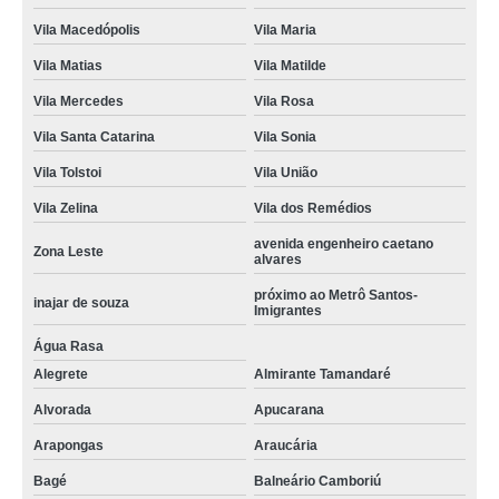
Vila Macedópolis
Vila Maria
Vila Matias
Vila Matilde
Vila Mercedes
Vila Rosa
Vila Santa Catarina
Vila Sonia
Vila Tolstoi
Vila União
Vila Zelina
Vila dos Remédios
avenida engenheiro caetano
Zona Leste
alvares
próximo ao Metrô Santos-
inajar de souza
Imigrantes
Água Rasa
Alegrete
Almirante Tamandaré
Alvorada
Apucarana
Arapongas
Araucária
Bagé
Balneário Camboriú