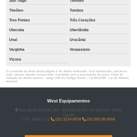
São Tiago
Timoteo
Timóteo
Tombos
Tres Pontas
Três Corações
Uberaba
Uberlândia
Unaí
Urucânia
Varginha
Vespasiano
Viçosa
O conteúdo do texto desta página é de direito reservado. Sua reprodução, parcial ou
total, mesmo citando nossos links, é proibida sem a autorização do autor. Crime de
violação de direito autoral – artigo 184 do Código Penal –
Lei 9610/98 - Lei de direitos
autorais
.
West Equipamentos
Rua Jaime Schmitz, 265 - Encosta do Sol Juiz de Fora - Minas
Gerais
CEP: 36083-013
(32) 3224-8558
(32) 99138-0009