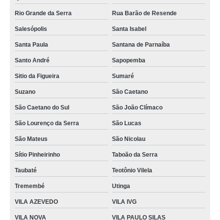
iogurteira industrial 1000 litros orçamento Patos de Minas
Rio Grande da Serra
Rua Barão de Resende
comprar iogurteira industrial 500 litros Parque Novo Oratório
Salesópolis
Santa Isabel
iogurteira industrial 100 litros Santa Cruz do Sul
Santa Paula
Santana de Parnaíba
Santo André
Sapopemba
iogurteira industrial Mogi Mirim
Sitio da Figueira
Sumaré
iogurteira industrial 100 litros orçamento Arapiraca
Suzano
São Caetano
qual o valor de iogurteira industrial 50 litros São Lucas
São Caetano do Sul
São João Clímaco
iogurteira industrial 1000 litros orçamento Jacarepaguá
São Lourenço da Serra
São Lucas
São Mateus
São Nicolau
Sítio Pinheirinho
Taboão da Serra
Taubaté
Teotônio Vilela
Tremembé
Utinga
VILA AZEVEDO
VILA IVG
VILA NOVA
VILA PAULO SILAS