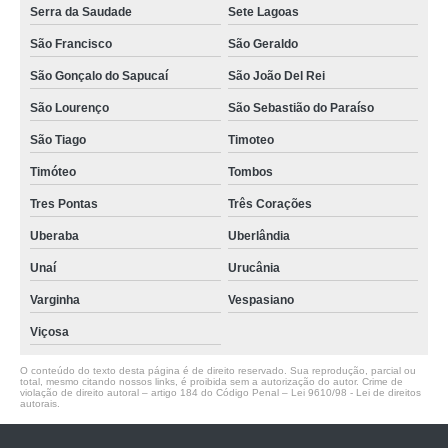
Serra da Saudade
Sete Lagoas
São Francisco
São Geraldo
São Gonçalo do Sapucaí
São João Del Rei
São Lourenço
São Sebastião do Paraíso
São Tiago
Timoteo
Timóteo
Tombos
Tres Pontas
Três Corações
Uberaba
Uberlândia
Unaí
Urucânia
Varginha
Vespasiano
Viçosa
O conteúdo do texto desta página é de direito reservado. Sua reprodução, parcial ou
total, mesmo citando nossos links, é proibida sem a autorização do autor. Crime de
violação de direito autoral – artigo 184 do Código Penal –
Lei 9610/98 - Lei de direitos
autorais
.