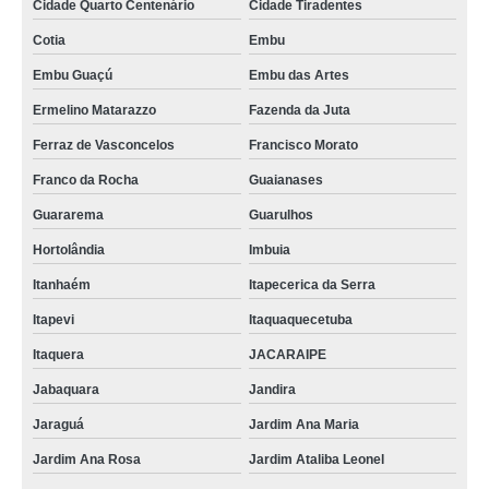
Cidade Quarto Centenário
Cidade Tiradentes
pasteurizador de suco de laranja inajar de souza
Cotia
Embu
pasteurizador para suco de laranja cotar Francisco Morato
Embu Guaçú
Embu das Artes
distribuidor de pasteurizador de sucos Santa Rita do Sapucaí
Ermelino Matarazzo
Fazenda da Juta
distribuidor de máquina de pasteurização de sucos Sarandi
Ferraz de Vasconcelos
Francisco Morato
pasteurizador suco orçamento VL MATIAS
Franco da Rocha
Guaianases
Guararema
Guarulhos
pasteurizador suco cotar Balneário Camboriú
Hortolândia
Imbuia
pasteurizador de sucos cotar Mogi Mirim
Itanhaém
Itapecerica da Serra
distribuidor de pasteurizador para suco de laranja Carandai
Itapevi
Itaquaquecetuba
máquina pasteurizador de sucos cotar São José
Itaquera
JACARAIPE
máquina de pasteurizar suco cotar Itabaiana
Jabaquara
Jandira
pasteurizador para suco de laranja orçamento Tremembé
Jaraguá
Jardim Ana Maria
orçamento de pasteurizador para suco de laranja Arujá
Jardim Ana Rosa
Jardim Ataliba Leonel
máquina pasteurizador de sucos Piraquara