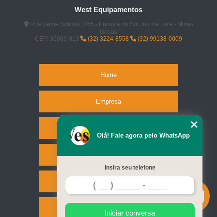
West Equipamentos
Rua Jaime Schmitz, 265 - Encosta do Sol Juiz de Fora - Minas
Gerais
CEP: 36083-013
(32) 3224-8558
(32) 99138-0009
Home
Empresa
Missão
Olá! Fale agora pelo WhatsApp
Serviços
Insira seu telefone
Contato
Mapa do site
Iniciar conversa