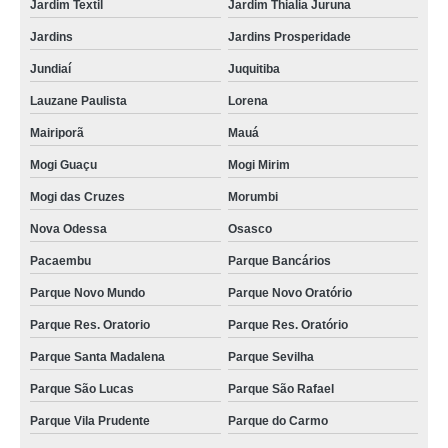
Jardim Textil
Jardim Thialia Juruna
máquina de pasteurização de sucos cotar Vila Califórnia
Jardins
Jardins Prosperidade
orçamento de máquina de pasteurizar suco VL MATILDE
Jundiaí
Juquitiba
orçamento de pasteurizador de suco tubular Cambé
Lauzane Paulista
Lorena
distribuidor de pasteurizador de suco tubular Esperança
Mairiporã
Mauá
máquina de pasteurização de sucos Capelinha
Mogi Guaçu
Mogi Mirim
orçamento de mini pasteurizador de suco Rio das Ostras
Mogi das Cruzes
Morumbi
máquina pasteurizador de sucos Vila Sonia
Nova Odessa
Osasco
máquina pasteurizador de sucos orçamento Vila Esperança
Pacaembu
Parque Bancários
mini pasteurizador de suco orçamento Jardim Elba
Parque Novo Mundo
Parque Novo Oratório
orçamento de pasteurizador de sucos São Lucas
Parque Res. Oratorio
Parque Res. Oratório
distribuidor de mini pasteurizador de suco Parque Novo Oratório
Parque Santa Madalena
Parque Sevilha
Parque São Lucas
Parque São Rafael
pasteurizador tubular para sucos orçamento Conselheiro Lafaiete
Parque Vila Prudente
Parque do Carmo
máquina de pasteurizar suco orçamento Pinhais