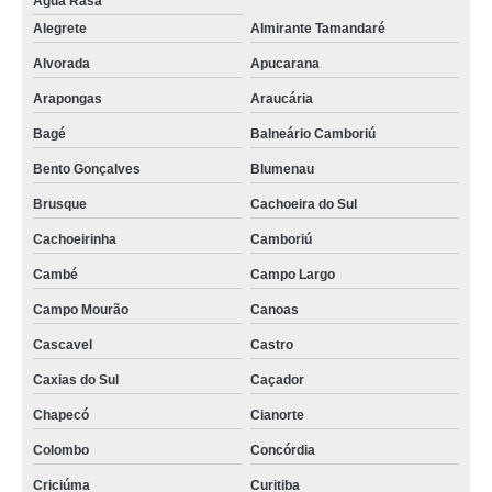
Água Rasa
Alegrete
Almirante Tamandaré
Alvorada
Apucarana
Arapongas
Araucária
Bagé
Balneário Camboriú
Bento Gonçalves
Blumenau
Brusque
Cachoeira do Sul
Cachoeirinha
Camboriú
Cambé
Campo Largo
Campo Mourão
Canoas
Cascavel
Castro
Caxias do Sul
Caçador
Chapecó
Cianorte
Colombo
Concórdia
Criciúma
Curitiba