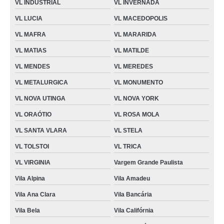
VL INDUSTRIAL
VL INVERNADA
VL LUCIA
VL MACEDOPOLIS
VL MAFRA
VL MARARIDA
VL MATIAS
VL MATILDE
VL MENDES
VL MEREDES
VL METALURGICA
VL MONUMENTO
VL NOVA UTINGA
VL NOVA YORK
VL ORAÓTIO
VL ROSA MOLA
VL SANTA VLARA
VL STELA
VL TOLSTOI
VL TRICA
VL VIRGINIA
Vargem Grande Paulista
Vila Alpina
Vila Amadeu
Vila Ana Clara
Vila Bancária
Vila Bela
Vila Califórnia