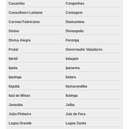
Caxambu
Congonhas
Conselheiro Lafaiete
Contagem
Coronel Fabriciano
Diamantina
Divino
Divinopolis
Divisa Alegre
Formiga
Frutal
Governador Valadares
Ibirité
Inhapim
Ipaba
Ipanema
Ipatinga
Itabira
Itajubá
Itamarandiba
Itaú de Minas
Itutinga
Janauba
Jaíba
João Pinheiro
Juiz de Fora
Lagoa Grande
Lagoa Santa