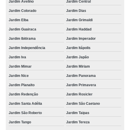
Jardim Avelino
Jardim Central
máquina de pasteurizar suco Florianópolis
Jardim Colorado
Jardim Dias
distribuidor de pasteurizador de sucos Caxias do Sul
Jardim Elba
Jardim Grimaldi
pasteurizador de suco de laranja orçamento Atibaia
Jardim Guairaca
Jardim Haddad
pasteurizador suco Itaboraí
Jardim Ibitirama
Jardim Imperador
pasteurizador de suco de laranja cotar São Mateus
Jardim Independência
Jardim Itápolis
máquina de pasteurizar suco São Nicolau
Jardim Iva
Jardim Japão
distribuidor de máquina pasteurizador de sucos Itapecerica da Serra
Jardim Mimar
Jardim Miriam
orçamento de pasteurizador de sucos VL ELZA
Jardim Nice
Jardim Panorama
Jardim Planalto
Jardim Primavera
orçamento de máquina de pasteurização de sucos Jacarepaguá
Jardim Redenção
Jardim Rosicler
pasteurizador para suco de laranja cotar Vila Califórnia
Jardim Santa Adélia
Jardim São Caetano
distribuidor de pasteurizador de suco tubular Sobral
Jardim São Roberto
Jardim Taipas
máquina pasteurizador de sucos cotar Pirassununga
Jardim Tango
Jardim Tereza
orçamento de pasteurizador de suco de laranja Cidade Tiradentes