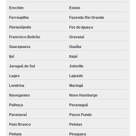
Erechim
Esteio
Farroupilha
Fazenda Rio Grande
Florianópolis
Foz do Iguaçu
Francisco Beltrão
Gravataí
Guarapuava
Guaíba
Ijuí
Itajaí
Jaraguá do Sul
Joinville
Lages
Lajeado
Londrina
Maringá
Navegantes
Novo Hamburgo
Palhoça
Paranaguá
Paranavaí
Passo Fundo
Pato Branco
Pelotas
Pinhais
Piraquara