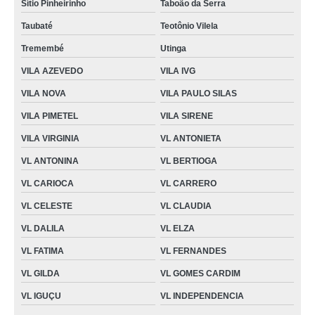
Sítio Pinheirinho
Taboão da Serra
Taubaté
Teotônio Vilela
Tremembé
Utinga
VILA AZEVEDO
VILA IVG
VILA NOVA
VILA PAULO SILAS
VILA PIMETEL
VILA SIRENE
VILA VIRGINIA
VL ANTONIETA
VL ANTONINA
VL BERTIOGA
VL CARIOCA
VL CARRERO
VL CELESTE
VL CLAUDIA
VL DALILA
VL ELZA
VL FATIMA
VL FERNANDES
VL GILDA
VL GOMES CARDIM
VL IGUÇU
VL INDEPENDENCIA