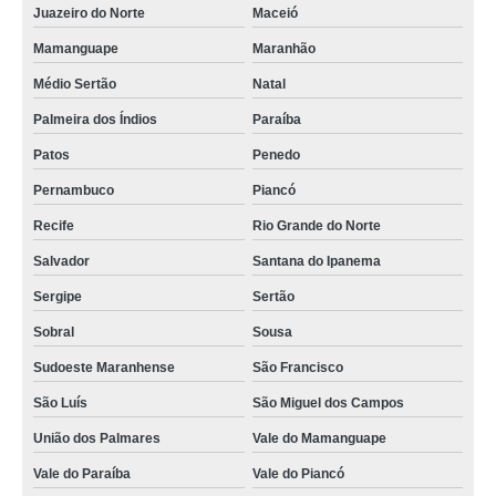
pasteurizador suco Carmésia
Juazeiro do Norte
Maceió
pasteurizador de sucos orçamento Santa Maria de Jetibá
Mamanguape
Maranhão
pasteurizador de suco usado orçamento Maceió
Médio Sertão
Natal
orçamento de pasteurizador de suco usado Afonso Cláudio
Palmeira dos Índios
Paraíba
Patos
Penedo
mini pasteurizador de suco cotar Jardins Prosperidade
Pernambuco
Piancó
pasteurizador suco cotar Vargem Grande Paulista
Recife
Rio Grande do Norte
pasteurizador de suco tubular cotar Salvador
Salvador
Santana do Ipanema
orçamento de mini pasteurizador de suco Itajaí
Sergipe
Sertão
pasteurizador de suco tubular orçamento Vila União
Sobral
Sousa
mini pasteurizador de suco Jardim Tereza
Sudoeste Maranhense
São Francisco
pasteurizador tubular para sucos orçamento Piraquara
São Luís
São Miguel dos Campos
distribuidor de máquina de pasteurização de sucos Santana de Parnaíba
União dos Palmares
Vale do Mamanguape
pasteurizador de suco usado orçamento Vila Rosa
Vale do Paraíba
Vale do Piancó