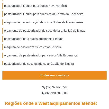
pasteurizador tubular para sucos Nova Venécia
pasteurizador tubular para sucos cotar Carmo da Cachoeira
máquina de pasteurização de sucos Sudoeste Maranhense
orçamento de pasteurizador de suco de laranja Itaú de Minas
pasteurizador para sucos orçamento Pirituba
máquina de pasteurizar suco cotar Brusque
orçamento de pasteurizador para sucos Vila Esperança
pasteurizador de suco usado cotar Capão do Embira
orçamento de pasteurizador tubular para sucos Volta Redonda
Entre em contato
pasteurizador de sucos cotar Patos de Minas
(32) 3224-8558
distribuidor de máquina de pasteurizar suco Francisco Morato
(32) 99138-0009
mini pasteurizador de suco Itatiaia
Regiões onde a West Equipamentos atende:
distribuidor de mini pasteurizador de suco Vila Iguaçu