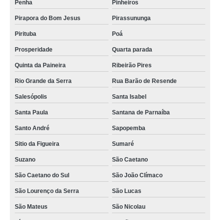
Penha
Pinheiros
mini pasteurizador de suco orçamento Mogi Mirim
Pirapora do Bom Jesus
Pirassununga
pasteurizador de suco de laranja orçamento Capelinha
Pirituba
Poá
pasteurizador para sucos cotar Embu Guaçú
Prosperidade
Quarta parada
distribuidor de máquina pasteurizador de sucos São Lourenço da Serra
Quinta da Paineira
Ribeirão Pires
pasteurizador para sucos cotar Rio Grande do Norte
Rio Grande da Serra
Rua Barão de Resende
distribuidor de pasteurizador de suco de laranja Conselheiro Lafaiete
Salesópolis
Santa Isabel
pasteurizador tubular para sucos cotar Vila Maria
Santa Paula
Santana de Parnaíba
pasteurizador de sucos VILA PAULO SILAS
Santo André
Sapopemba
pasteurizador para sucos orçamento Itaú de Minas
Sitio da Figueira
Sumaré
distribuidor de pasteurizador tubular para sucos Maringá
Suzano
São Caetano
pasteurizador de sucos Vila dos Remédios
São Caetano do Sul
São João Clímaco
São Lourenço da Serra
São Lucas
São Mateus
São Nicolau