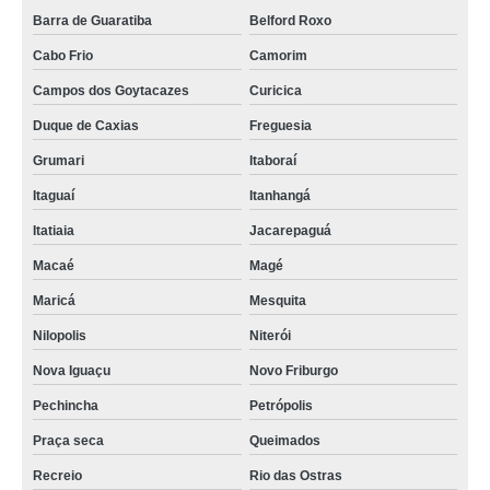
Barra de Guaratiba
Belford Roxo
Cabo Frio
Camorim
Campos dos Goytacazes
Curicica
Duque de Caxias
Freguesia
Grumari
Itaboraí
Itaguaí
Itanhangá
Itatiaia
Jacarepaguá
Macaé
Magé
Maricá
Mesquita
Nilopolis
Niterói
Nova Iguaçu
Novo Friburgo
Pechincha
Petrópolis
Praça seca
Queimados
Recreio
Rio das Ostras