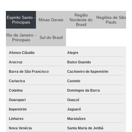
pasteurizador de suco de laranja cotar Vila Califórnia
Região
pasteurizador para sucos Vila Esperança
Espirito Santo -
Regiões de São
Minas Gerais
Nordeste do
Principais
Paulo
Brasil
distribuidor de pasteurizador suco Pinhais
Rio de Janeiro -
orçamento de pasteurizador suco Taboão da Serra
Sul do Brasil
Principais
máquina de pasteurização de sucos orçamento Capelinha
Afonso Cláudio
Alegre
mini pasteurizador de suco cotar Jardim Tereza
Aracruz
Baixo Guandu
distribuidor de pasteurizador para sucos Jardim Grimaldi
Barra de São Francisco
Cachoeiro de Itapemirim
orçamento de pasteurizador de suco usado Esperança
Cariacica
Castelo
orçamento de pasteurizador para suco de laranja Natal
Colatina
Domingos da Barra
pasteurizador tubular para sucos Capão do Embira
Guarapari
Guaçuí
orçamento de pasteurizador para sucos VL VIRGINIA
Itapemirim
Jaguaré
pasteurizador de suco tubular orçamento Campo Largo
Linhares
Marataízes
distribuidor de pasteurizador suco Patos de Minas
Nova Venécia
Santa Maria de Jetibá