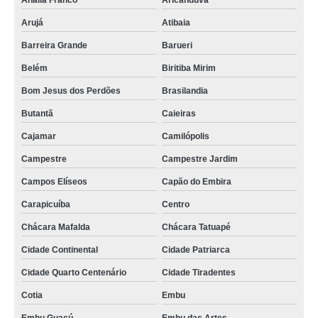
Anália Franco
Aricanduva
Arujá
Atibaia
sistema de limpeza cip valor Bahia
Barreira Grande
Barueri
quanto custa sistema cip de limpeza Itaquaquecetuba
Belém
Biritiba Mirim
manutenção de limpeza cip VL VIRGINIA
Bom Jesus dos Perdões
Brasilandia
cip sistema valor São Mateus
Butantã
Caieiras
cip higienização orçamento São Lucas
Cajamar
Camilópolis
higienização cip orçamento São Gonçalo
Campestre
Campestre Jardim
cip alimentos VILA NOVA
Campos Elíseos
Capão do Embira
manutenção de cip limpeza Caetés
Carapicuíba
Centro
quanto custa limpeza cip Jardim Avelino
Chácara Mafalda
Chácara Tatuapé
sistema clean in place valor São Lourenço da Serra
Cidade Continental
Cidade Patriarca
quanto custa limpeza cip e cop São José
Cidade Quarto Centenário
Cidade Tiradentes
quanto custa sistema de limpeza cip Vila Califórnia
Cotia
Embu
sistema clean in place orçamento Magé