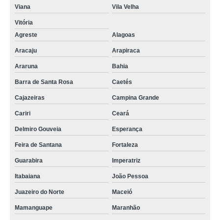
sistema cip de limpeza valor Maceió
Viana
Vila Velha
quanto custa cip limpeza Resplendor
Vitória
Agreste
Alagoas
quanto custa sistema de limpeza cip Pirassununga
Aracaju
Arapiraca
sistema cip de limpeza Jardim Avelino
Araruna
Bahia
quanto custa cip sistema Esperança
Barra de Santa Rosa
Caetés
limpeza cip e cop Carapicuíba
Cajazeiras
Campina Grande
limpeza cip em laticínios Itaquaquecetuba
Cariri
Ceará
cip sistema orçamento Jardim Colorado
Delmiro Gouveia
Esperança
higienização cip valor Vila Curuçá
Feira de Santana
Fortaleza
manutenção de sistema cip de limpeza Caetés
Guarabira
Imperatriz
quanto custa sistema cip Guarabira
Itabaiana
João Pessoa
cip higienização valor Itatiaia
Juazeiro do Norte
Maceió
cip limpeza orçamento Almirante Tamandaré
Mamanguape
Maranhão