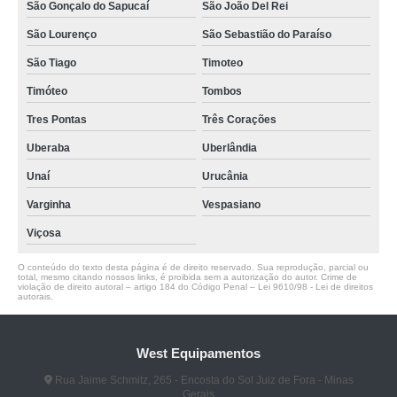
São Gonçalo do Sapucaí
São João Del Rei
São Lourenço
São Sebastião do Paraíso
São Tiago
Timoteo
Timóteo
Tombos
Tres Pontas
Três Corações
Uberaba
Uberlândia
Unaí
Urucânia
Varginha
Vespasiano
Viçosa
O conteúdo do texto desta página é de direito reservado. Sua reprodução, parcial ou
total, mesmo citando nossos links, é proibida sem a autorização do autor. Crime de
violação de direito autoral – artigo 184 do Código Penal –
Lei 9610/98 - Lei de direitos
autorais
.
West Equipamentos
Rua Jaime Schmitz, 265 - Encosta do Sol Juiz de Fora - Minas
Gerais