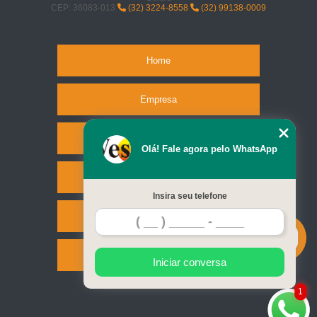
CEP: 36083-013
(32) 3224-8558
(32) 99138-0009
Home
Empresa
Missão
Olá! Fale agora pelo WhatsApp
Serviços
Insira seu telefone
Contato
Mapa do site
Iniciar conversa
1