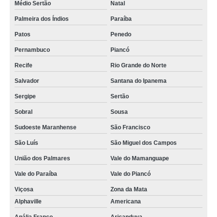
quanto custa cip limpeza São Luís
Médio Sertão
Natal
limpeza cip em laticínios Jardim Avelino
Palmeira dos Índios
Paraíba
Patos
Penedo
manutenção de cip higienização Jardim Tereza
Pernambuco
Piancó
quanto custa cip alimentos Venâncio Aires
Recife
Rio Grande do Norte
limpeza cip orçamento VILA NOVA
Salvador
Santana do Ipanema
limpeza cip e cop orçamento Parque São Lucas
Sergipe
Sertão
quanto custa cip higienização Sitio da Figueira
Sobral
Sousa
cip sistema São Mateus
Sudoeste Maranhense
São Francisco
cip alimentos orçamento Arapiraca
São Luís
São Miguel dos Campos
sistema de limpeza cip Capelinha
União dos Palmares
Vale do Mamanguape
manutenção de sistema clean in place Rio das Ostras
Vale do Paraíba
Vale do Piancó
quanto custa limpeza cip em laticínios Tremembé
Viçosa
Zona da Mata
limpeza cip e cop valor Paranaguá
Alphaville
Americana
quanto custa limpeza cip Esteio