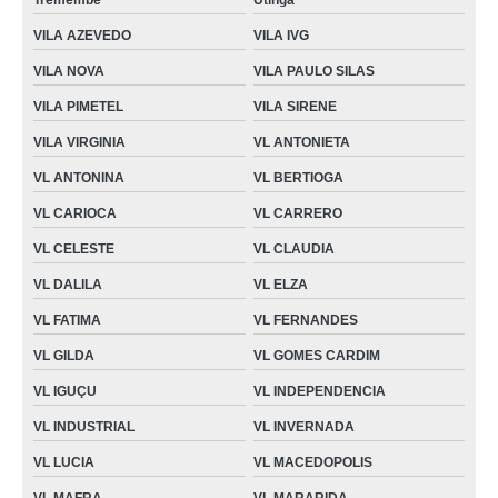
Tremembé
Utinga
VILA AZEVEDO
VILA IVG
VILA NOVA
VILA PAULO SILAS
VILA PIMETEL
VILA SIRENE
VILA VIRGINIA
VL ANTONIETA
VL ANTONINA
VL BERTIOGA
VL CARIOCA
VL CARRERO
VL CELESTE
VL CLAUDIA
VL DALILA
VL ELZA
VL FATIMA
VL FERNANDES
VL GILDA
VL GOMES CARDIM
VL IGUÇU
VL INDEPENDENCIA
VL INDUSTRIAL
VL INVERNADA
VL LUCIA
VL MACEDOPOLIS