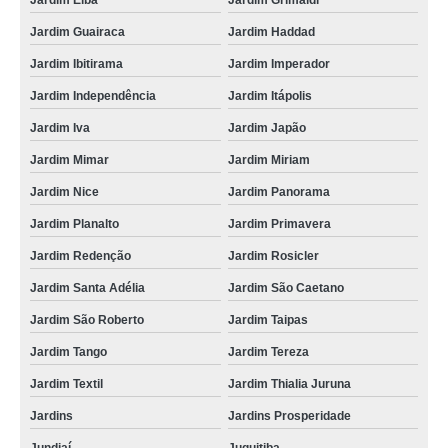
Jardim Elba
Jardim Grimaldi
manutenção de higienização cip Sapopemba
Jardim Guairaca
Jardim Haddad
cip sistema valor Cambé
Jardim Ibitirama
Jardim Imperador
manutenção de limpeza cip e cop Vila União
Jardim Independência
Jardim Itápolis
cip limpeza Itaquaquecetuba
Jardim Iva
Jardim Japão
manutenção de cip higienização Marataízes
Jardim Mimar
Jardim Miriam
quanto custa sistema cip Caieiras
Jardim Nice
Jardim Panorama
Jardim Planalto
Jardim Primavera
cip sistema Vila Cleonice
Jardim Redenção
Jardim Rosicler
sistema cip valor Cajazeiras
Jardim Santa Adélia
Jardim São Caetano
manutenção de limpeza cip em laticínios Ribeirão Pires
Jardim São Roberto
Jardim Taipas
quanto custa cip alimentos Jardins Prosperidade
Jardim Tango
Jardim Tereza
limpeza cip em laticínios valor Cidade Tiradentes
Jardim Textil
Jardim Thialia Juruna
higienização cip Sobral
Jardins
Jardins Prosperidade
cip alimentos valor Caçador