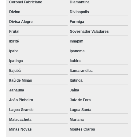
Coronel Fabriciano
Diamantina
Divino
Divinopolis
Divisa Alegre
Formiga
Frutal
Governador Valadares
Ibirité
Inhapim
Ipaba
Ipanema
Ipatinga
Itabira
Itajubá
Itamarandiba
Itaú de Minas
Itutinga
Janauba
Jaíba
João Pinheiro
Juiz de Fora
Lagoa Grande
Lagoa Santa
Malacacheta
Mariana
Minas Novas
Montes Claros