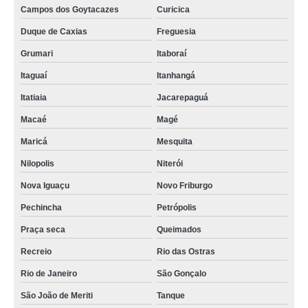
Campos dos Goytacazes
Curicica
Duque de Caxias
Freguesia
Grumari
Itaboraí
Itaguaí
Itanhangá
Itatiaia
Jacarepaguá
Macaé
Magé
Maricá
Mesquita
Nilopolis
Niterói
Nova Iguaçu
Novo Friburgo
Pechincha
Petrópolis
Praça seca
Queimados
Recreio
Rio das Ostras
Rio de Janeiro
São Gonçalo
São João de Meriti
Tanque