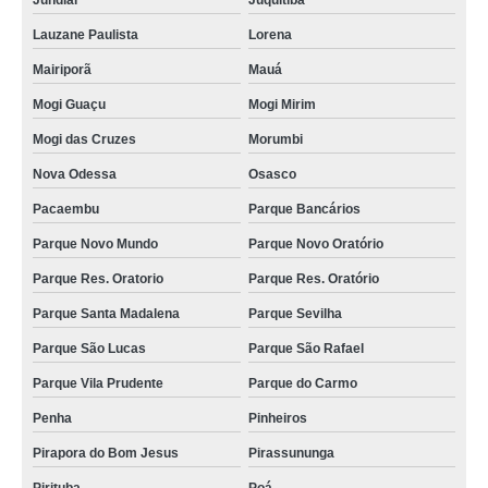
Jundiaí
Juquitiba
sistema cip Arujá
Lauzane Paulista
Lorena
higienização cip orçamento Rio Grande do Norte
Mairiporã
Mauá
limpeza cip e cop Itaú de Minas
Mogi Guaçu
Mogi Mirim
quanto custa higienização cip Camboriú
Mogi das Cruzes
Morumbi
manutenção de cip limpeza Pouso Alegre
Nova Odessa
Osasco
limpeza cip e cop orçamento Campos Elíseos
Pacaembu
Parque Bancários
cip limpeza orçamento Pirassununga
Parque Novo Mundo
Parque Novo Oratório
manutenção de sistema clean in place VILA NOVA
Parque Res. Oratorio
Parque Res. Oratório
sistema cip de limpeza orçamento Guarabira
Parque Santa Madalena
Parque Sevilha
Parque São Lucas
Parque São Rafael
limpeza cip orçamento Divinopolis
Parque Vila Prudente
Parque do Carmo
manutenção de sistema cip Sobral
Penha
Pinheiros
manutenção de sistema cip de limpeza Vargem Grande Paulista
Pirapora do Bom Jesus
Pirassununga
quanto custa limpeza cip em laticínios Carandai