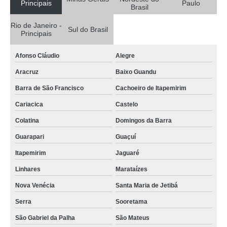
Principais
Paulo
Brasil
limpeza cip Prosperidade
Rio de Janeiro -
cip higienização Cachoeiro de Itapemirim
Sul do Brasil
Principais
cip alimentos Barra de São Francisco
Afonso Cláudio
Alegre
cip alimentos orçamento Tremembé
Aracruz
Baixo Guandu
manutenção de limpeza cip em laticínios São Caetano
Barra de São Francisco
Cachoeiro de Itapemirim
quanto custa sistema clean in place Sudoeste Maranhense
Cariacica
Castelo
manutenção de sistema de limpeza cip Parque Novo Oratório
Colatina
Domingos da Barra
cip limpeza valor VL SANTA VLARA
Guarapari
Guaçuí
sistema cip de limpeza valor Novo Hamburgo
Itapemirim
Jaguaré
limpeza cip em laticínios orçamento Nova Venécia
Linhares
Marataízes
sistema clean in place orçamento Afonso Cláudio
Nova Venécia
Santa Maria de Jetibá
limpeza cip valor Ribeirão Pires
Serra
Sooretama
sistema clean in place Natal
São Gabriel da Palha
São Mateus