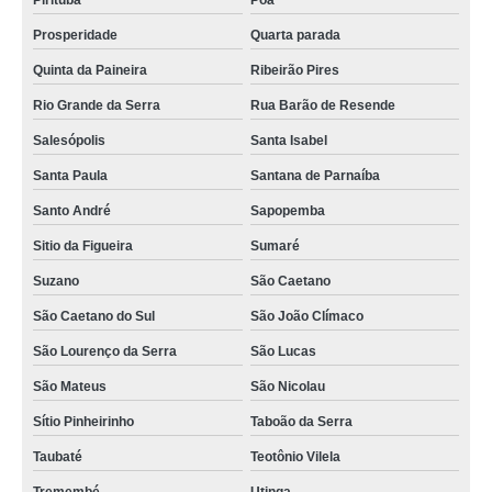
Pirituba
Poá
sistema de limpeza cip orçamento Vila Guilherme
Prosperidade
Quarta parada
sistema cip Belford Roxo
Quinta da Paineira
Ribeirão Pires
higienização cip valor Florianópolis
Rio Grande da Serra
Rua Barão de Resende
cip limpeza valor Esperança
Salesópolis
Santa Isabel
sistema cip orçamento São Caetano
Santa Paula
Santana de Parnaíba
cip higienização Sousa
Santo André
Sapopemba
manutenção de cip alimentos Almirante Tamandaré
Sitio da Figueira
Sumaré
limpeza cip em laticínios orçamento Cariri
Suzano
São Caetano
quanto custa limpeza cip e cop Cambé
São Caetano do Sul
São João Clímaco
São Lourenço da Serra
São Lucas
São Mateus
São Nicolau
Sítio Pinheirinho
Taboão da Serra
Taubaté
Teotônio Vilela