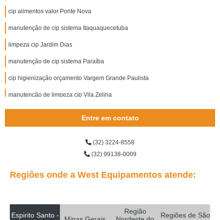
cip alimentos valor Ponte Nova
manutenção de cip sistema Itaquaquecetuba
limpeza cip Jardim Dias
manutenção de cip sistema Paraíba
cip higienização orçamento Vargem Grande Paulista
manutenção de limpeza cip Vila Zelina
limpeza cip em laticínios valor Jardim Grimaldi
Entre em contato
limpeza cip e cop valor VL MATIAS
(32) 3224-8558
sistema de limpeza cip Vila Esperança
(32) 99138-0009
sistema cip de limpeza Timoteo
Regiões onde a West Equipamentos atende:
cip limpeza Divisa Alegre
limpeza cip valor Volta Redonda
Região
sistema de limpeza cip valor Salvador
Espirito Santo -
Regiões de São
Minas Gerais
Nordeste do