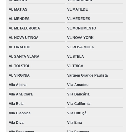
VL MAFRA
VL MARARIDA
VL MATIAS
VL MATILDE
VL MENDES
VL MEREDES
VL METALURGICA
VL MONUMENTO
VL NOVA UTINGA
VL NOVA YORK
VL ORAÓTIO
VL ROSA MOLA
VL SANTA VLARA
VL STELA
VL TOLSTOI
VL TRICA
VL VIRGINIA
Vargem Grande Paulista
Vila Alpina
Vila Amadeu
Vila Ana Clara
Vila Bancária
Vila Bela
Vila Califórnia
Vila Cleonice
Vila Curuçá
Vila Diva
Vila Ema