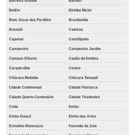
Barreira Grande
Barueri
Belém
Biritiba Mirim
Bom Jesus dos Perdões
Brasilandia
Butantã
Caieiras
Cajamar
Camilópolis
Campestre
Campestre Jardim
Campos Elíseos
Capão do Embira
Carapicuíba
Centro
Chácara Mafalda
Chácara Tatuapé
Cidade Continental
Cidade Patriarca
Cidade Quarto Centenário
Cidade Tiradentes
Cotia
Embu
Embu Guaçú
Embu das Artes
Ermelino Matarazzo
Fazenda da Juta