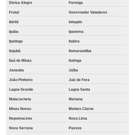
Divisa Alegre
Formiga
Frutal
Governador Valadares
Ibirité
Inhapim
Ipaba
Ipanema
Ipatinga
Itabira
Itajubá
Itamarandiba
Itaú de Minas
Itutinga
Janauba
Jaíba
João Pinheiro
Juiz de Fora
Lagoa Grande
Lagoa Santa
Malacacheta
Mariana
Minas Novas
Montes Claros
Nepomuceno
Nova Lima
Nova Serrana
Passos