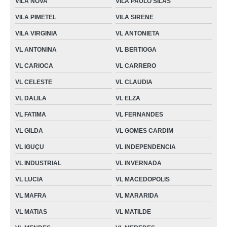
VILA NOVA
VILA PAULO SILAS
VILA PIMETEL
VILA SIRENE
VILA VIRGINIA
VL ANTONIETA
VL ANTONINA
VL BERTIOGA
VL CARIOCA
VL CARRERO
VL CELESTE
VL CLAUDIA
VL DALILA
VL ELZA
VL FATIMA
VL FERNANDES
VL GILDA
VL GOMES CARDIM
VL IGUÇU
VL INDEPENDENCIA
VL INDUSTRIAL
VL INVERNADA
VL LUCIA
VL MACEDOPOLIS
VL MAFRA
VL MARARIDA
VL MATIAS
VL MATILDE