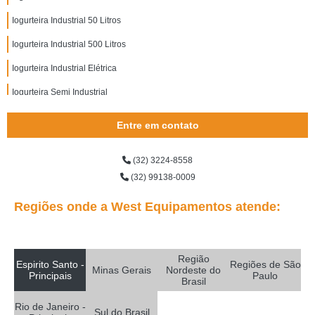
Iogurteira Industrial 50 Litros
Iogurteira Industrial 500 Litros
Iogurteira Industrial Elétrica
Iogurteira Semi Industrial
Entre em contato
(32) 3224-8558
(32) 99138-0009
Regiões onde a West Equipamentos atende:
Região
Espirito Santo -
Regiões de São
Minas Gerais
Nordeste do
Principais
Paulo
Brasil
Rio de Janeiro -
Sul do Brasil