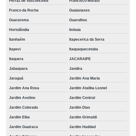
Ferraz de Vasconcelos
Francisco Morato
Franco da Rocha
Guaianases
Guararema
Guarulhos
Hortolândia
Imbuia
Itanhaém
Itapecerica da Serra
Itapevi
Itaquaquecetuba
Itaquera
JACARAIPE
Jabaquara
Jandira
Jaraguá
Jardim Ana Maria
Jardim Ana Rosa
Jardim Ataliba Leonel
Jardim Avelino
Jardim Central
Jardim Colorado
Jardim Dias
Jardim Elba
Jardim Grimaldi
Jardim Guairaca
Jardim Haddad