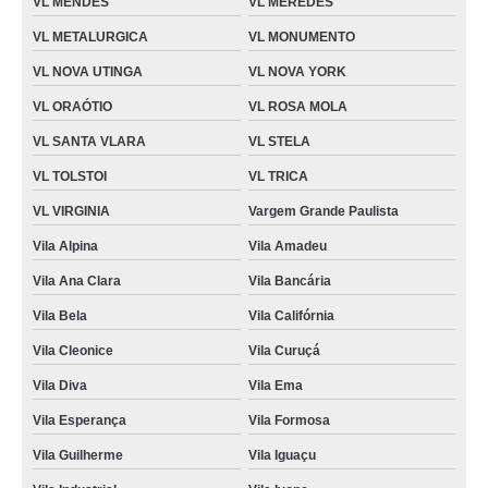
VL MENDES
VL MEREDES
VL METALURGICA
VL MONUMENTO
VL NOVA UTINGA
VL NOVA YORK
VL ORAÓTIO
VL ROSA MOLA
VL SANTA VLARA
VL STELA
VL TOLSTOI
VL TRICA
VL VIRGINIA
Vargem Grande Paulista
Vila Alpina
Vila Amadeu
Vila Ana Clara
Vila Bancária
Vila Bela
Vila Califórnia
Vila Cleonice
Vila Curuçá
Vila Diva
Vila Ema
Vila Esperança
Vila Formosa
Vila Guilherme
Vila Iguaçu