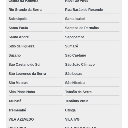
Quinta da Paineira
Ribeirão Pires
Rio Grande da Serra
Rua Barão de Resende
Salesópolis
Santa Isabel
Santa Paula
Santana de Parnaíba
Santo André
Sapopemba
Sitio da Figueira
Sumaré
Suzano
São Caetano
São Caetano do Sul
São João Clímaco
São Lourenço da Serra
São Lucas
São Mateus
São Nicolau
Sítio Pinheirinho
Taboão da Serra
Taubaté
Teotônio Vilela
Tremembé
Utinga
VILA AZEVEDO
VILA IVG