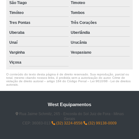
São Tiago
Timoteo
Timóteo
Tombos
Tres Pontas
Três Corações
Uberaba
Uberlândia
Unaí
Urucânia
Varginha
Vespasiano
Viçosa
O conteúdo do texto desta página é de direito reservado. Sua reprodução, parcial ou
total, mesmo citando nossos links, é proibida sem a autorização do autor. Crime de
violação de direito autoral – artigo 184 do Código Penal –
Lei 9610/98 - Lei de direitos
autorais
.
West Equipamentos
Rua Jaime Schmitz, 265 - Encosta do Sol Juiz de Fora - Minas
Gerais
CEP: 36083-013
(32) 3224-8558
(32) 99138-0009