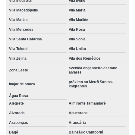
Vila Industrial
Vila Ivone
Vila Macedópolis
Vila Maria
Vila Matias
Vila Matilde
Vila Mercedes
Vila Rosa
Vila Santa Catarina
Vila Sonia
Vila Tolstoi
Vila União
Vila Zelina
Vila dos Remédios
avenida engenheiro caetano
Zona Leste
alvares
próximo ao Metrô Santos-
inajar de souza
Imigrantes
Água Rasa
Alegrete
Almirante Tamandaré
Alvorada
Apucarana
Arapongas
Araucária
Bagé
Balneário Camboriú