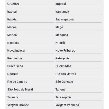
Grumari
Itaboraí
Itaguaí
Itanhangá
Itatiaia
Jacarepaguá
Macaé
Magé
Maricá
Mesquita
Nilopolis
Niterói
Nova Iguaçu
Novo Friburgo
Pechincha
Petrópolis
Praça seca
Queimados
Recreio
Rio das Ostras
Rio de Janeiro
São Gonçalo
São João de Meriti
Tanque
Taquara
Teresópolis
Vargem Grande
Vargem Pequena