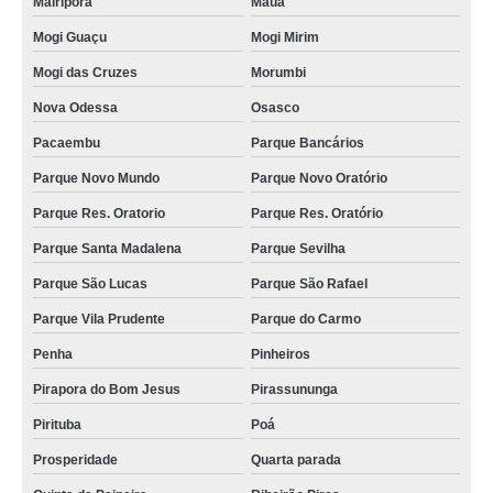
Mairiporã
Mauá
Mogi Guaçu
Mogi Mirim
Mogi das Cruzes
Morumbi
Nova Odessa
Osasco
Pacaembu
Parque Bancários
Parque Novo Mundo
Parque Novo Oratório
Parque Res. Oratorio
Parque Res. Oratório
Parque Santa Madalena
Parque Sevilha
Parque São Lucas
Parque São Rafael
Parque Vila Prudente
Parque do Carmo
Penha
Pinheiros
Pirapora do Bom Jesus
Pirassununga
Pirituba
Poá
Prosperidade
Quarta parada