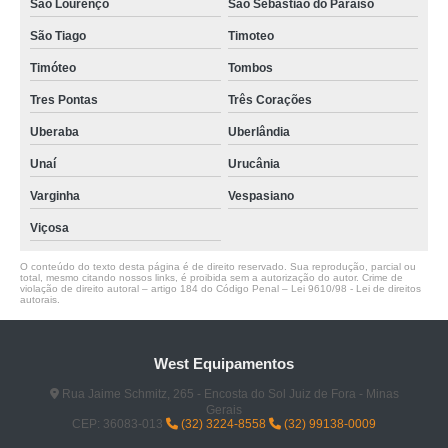
São Lourenço
São Sebastião do Paraíso
São Tiago
Timoteo
Timóteo
Tombos
Tres Pontas
Três Corações
Uberaba
Uberlândia
Unaí
Urucânia
Varginha
Vespasiano
Viçosa
O conteúdo do texto desta página é de direito reservado. Sua reprodução, parcial ou
total, mesmo citando nossos links, é proibida sem a autorização do autor. Crime de
violação de direito autoral – artigo 184 do Código Penal –
Lei 9610/98 - Lei de direitos
autorais
.
West Equipamentos
Rua Jaime Schmitz, 265 - Encosta do Sol Juiz de Fora - Minas
Gerais
CEP: 36083-013
(32) 3224-8558
(32) 99138-0009