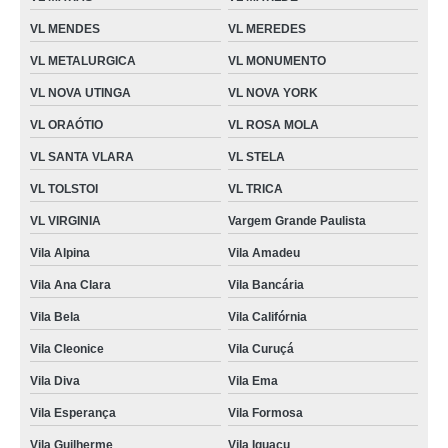
VL MENDES
VL MEREDES
VL METALURGICA
VL MONUMENTO
VL NOVA UTINGA
VL NOVA YORK
VL ORAÓTIO
VL ROSA MOLA
VL SANTA VLARA
VL STELA
VL TOLSTOI
VL TRICA
VL VIRGINIA
Vargem Grande Paulista
Vila Alpina
Vila Amadeu
Vila Ana Clara
Vila Bancária
Vila Bela
Vila Califórnia
Vila Cleonice
Vila Curuçá
Vila Diva
Vila Ema
Vila Esperança
Vila Formosa
Vila Guilherme
Vila Iguaçu