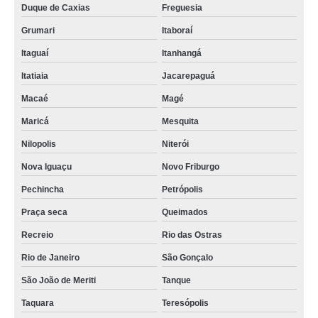
Duque de Caxias
Freguesia
Grumari
Itaboraí
Itaguaí
Itanhangá
Itatiaia
Jacarepaguá
Macaé
Magé
Maricá
Mesquita
Nilopolis
Niterói
Nova Iguaçu
Novo Friburgo
Pechincha
Petrópolis
Praça seca
Queimados
Recreio
Rio das Ostras
Rio de Janeiro
São Gonçalo
São João de Meriti
Tanque
Taquara
Teresópolis