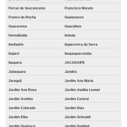
Ferraz de Vasconcelos
Francisco Morato
Franco da Rocha
Guaianases
Guararema
Guarulhos
Hortolândia
Imbuia
Itanhaém
Itapecerica da Serra
Itapevi
Itaquaquecetuba
Itaquera
JACARAIPE
Jabaquara
Jandira
Jaraguá
Jardim Ana Maria
Jardim Ana Rosa
Jardim Ataliba Leonel
Jardim Avelino
Jardim Central
Jardim Colorado
Jardim Dias
Jardim Elba
Jardim Grimaldi
Jardim Guairaca
Jardim Haddad