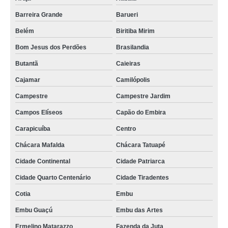
Barreira Grande
Barueri
Belém
Biritiba Mirim
Bom Jesus dos Perdões
Brasilandia
Butantã
Caieiras
Cajamar
Camilópolis
Campestre
Campestre Jardim
Campos Elíseos
Capão do Embira
Carapicuíba
Centro
Chácara Mafalda
Chácara Tatuapé
Cidade Continental
Cidade Patriarca
Cidade Quarto Centenário
Cidade Tiradentes
Cotia
Embu
Embu Guaçú
Embu das Artes
Ermelino Matarazzo
Fazenda da Juta