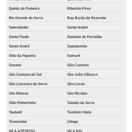
Quinta da Paineira
Ribeirão Pires
Rio Grande da Serra
Rua Barão de Resende
Salesópolis
Santa Isabel
Santa Paula
Santana de Parnaíba
Santo André
Sapopemba
Sitio da Figueira
Sumaré
Suzano
São Caetano
São Caetano do Sul
São João Clímaco
São Lourenço da Serra
São Lucas
São Mateus
São Nicolau
Sítio Pinheirinho
Taboão da Serra
Taubaté
Teotônio Vilela
Tremembé
Utinga
VILA AZEVEDO
VILA IVG