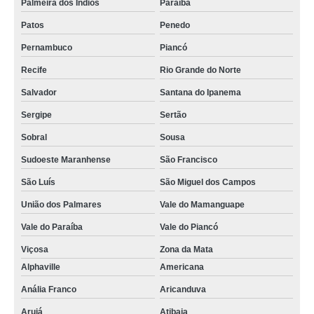
Palmeira dos Índios
Paraíba
Patos
Penedo
Pernambuco
Piancó
Recife
Rio Grande do Norte
Salvador
Santana do Ipanema
Sergipe
Sertão
Sobral
Sousa
Sudoeste Maranhense
São Francisco
São Luís
São Miguel dos Campos
União dos Palmares
Vale do Mamanguape
Vale do Paraíba
Vale do Piancó
Viçosa
Zona da Mata
Alphaville
Americana
Anália Franco
Aricanduva
Arujá
Atibaia