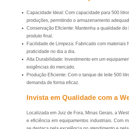
Monoblocos
mussare
Capacidade Ideal: Com capacidade para 500 litro
produções, permitindo o armazenamento adequado
Pasteurizado
leite
Conservação Eficiente: Mantenha a qualidade do le
produto final.
Pasteurizado
sucos
Facilidade de Limpeza: Fabricado com materiais h
Placa corr
praticidade no dia a dia.
Alta Durabilidade: Investimento em um equipamento
Prensas 
queijo
exigências do mercado.
Produção Eficiente: Com o tanque de leite 500 li
Sistemas 
demanda de forma eficaz.
Sistemas
pasteuriz
Invista em Qualidade com a W
Tachos par
de leit
Localizada em Juiz de Fora, Minas Gerais, a Wes
Tanque p
e eficiência em equipamentos industriais. Com 
indústri
se destaca pela excelência no atendimento e pela