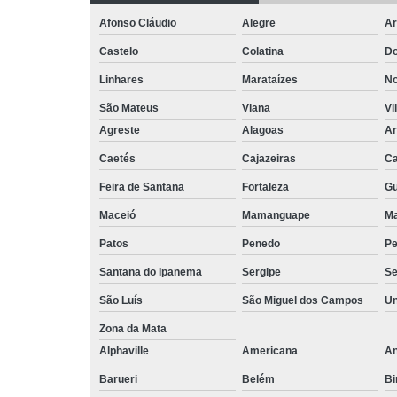
Afonso Cláudio
Alegre
Ar
Castelo
Colatina
Do
Linhares
Marataízes
No
São Mateus
Viana
Vi
Agreste
Alagoas
Ar
Caetés
Cajazeiras
Ca
Feira de Santana
Fortaleza
Gu
Maceió
Mamanguape
M
Patos
Penedo
P
Santana do Ipanema
Sergipe
Se
São Luís
São Miguel dos Campos
Un
Zona da Mata
Alphaville
Americana
An
Barueri
Belém
Bi