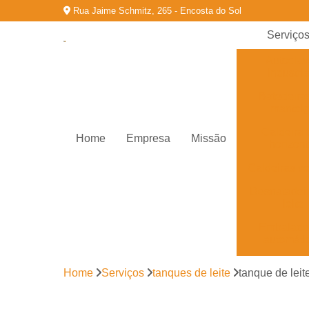
Rua Jaime Schmitz, 265 - Encosta do Sol
Serviço
Autocla
industria
Batedeira
mantei
Caldeira 
Home
Empresa
Missão
horizont
Caldeiras ve
Desnatadei
leite
Embalade
automáti
Empacotado
Home
Serviços
tanques de leite
tanque de leite
leite
Envasador