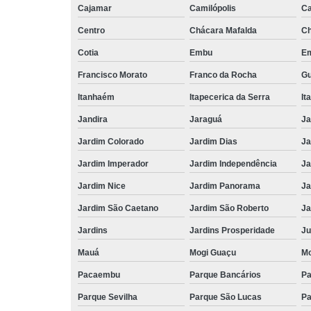
Cajamar
Camilópolis
C
Centro
Chácara Mafalda
Ch
Cotia
Embu
E
Francisco Morato
Franco da Rocha
Gu
Itanhaém
Itapecerica da Serra
It
Jandira
Jaraguá
Ja
Jardim Colorado
Jardim Dias
Ja
Jardim Imperador
Jardim Independência
Ja
Jardim Nice
Jardim Panorama
Ja
Jardim São Caetano
Jardim São Roberto
Ja
Jardins
Jardins Prosperidade
Ju
Mauá
Mogi Guaçu
Mo
Pacaembu
Parque Bancários
Pa
Parque Sevilha
Parque São Lucas
Pa