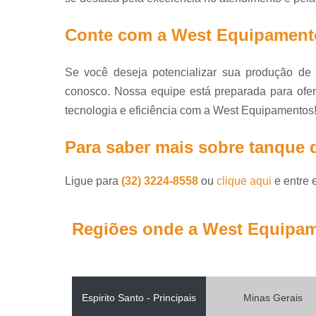
Tanques de 
Tanques de 
Conte com a West Equipament
Tanque
isotérmi
Se você deseja potencializar sua produção de 
Trocadore
conosco. Nossa equipe está preparada para ofer
calor
tecnologia e eficiência com a West Equipamentos
Para saber mais sobre tanque de
Ligue para
(32) 3224-8558
ou
clique aqui
e entre 
Regiões onde a West Equipam
Espirito Santo - Principais
Minas Gerais