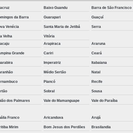
acruz
Baixo Guandu
Barra de São Francisco
Equipamentos para Laticínios Usad
mingos da Barra
Guarapari
Guaçuí
Queijomatic 1000 Litros
Queij
va Venécia
Santa Maria de Jetibá
Serra
Queijomatic 200 Litros
Queijom
la Velha
Vitória
Queijomatic 5000 Litros
Queij
acaju
Arapiraca
Araruna
Queijomatic Usada
Filtro de Leite
mpina Grande
Cariri
Ceará
Filtro de Linha Leite
Filtro de Linha 
arabira
Imperatriz
Itabaiana
Filtro Leite Inox
Filtro Linha Leite
aranhão
Médio Sertão
Natal
Fracionador de Queijo
ernambuco
Piancó
Recife
Fracionador de Queijo Parme
rtão
Sobral
Sousa
Fracionador Industrial para Queijo
ião dos Palmares
Vale do Mamanguape
Vale do Paraíba
Fracionador Industrial para Queijo Pa
ália Franco
Aricanduva
Arujá
Fracionador para Queijo Coalh
ritiba Mirim
Bom Jesus dos Perdões
Brasilandia
Fracionador Queijo Coalh