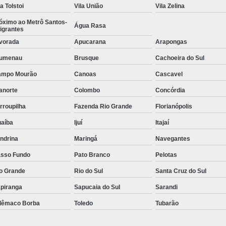
Monobloco para Mussarela
la Tolstoi
Vila União
Vila Zelina
óximo ao Metrô Santos-
Monobloco para Queijo 
Água Rasa
igrantes
Máquina Monobloco para Mus
vorada
Apucarana
Arapongas
Pasteurizador de Leite
lumenau
Brusque
Cachoeira do Sul
Pasteurizador de Leite e Deriv
ampo Mourão
Canoas
Cascavel
anorte
Colombo
Concórdia
Pasteurizador de Leite para Qu
rroupilha
Fazenda Rio Grande
Florianópolis
Pasteurizador Leite
Pasteurizador L
aíba
Ijuí
Itajaí
Pasteurizadora de Leite
Pasteuri
ndrina
Maringá
Navegantes
Máquina de Pasteurização de 
sso Fundo
Pato Branco
Pelotas
Máquina Pasteurizador de Suc
o Grande
Rio do Sul
Santa Cruz do Sul
Pasteurizador de Suco Tubu
piranga
Sapucaia do Sul
Sarandi
Pasteurizador de Sucos
lêmaco Borba
Toledo
Tubarão
Pasteurizador para Sucos
Pasteuriz