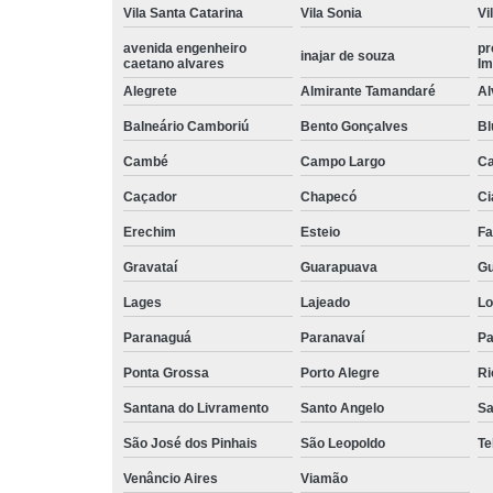
Vila Santa Catarina
Vila Sonia
Vi
avenida engenheiro
pr
inajar de souza
caetano alvares
Im
Alegrete
Almirante Tamandaré
Al
Balneário Camboriú
Bento Gonçalves
B
Cambé
Campo Largo
C
Caçador
Chapecó
Ci
Erechim
Esteio
Fa
Gravataí
Guarapuava
Gu
Lages
Lajeado
Lo
Paranaguá
Paranavaí
Pa
Ponta Grossa
Porto Alegre
Ri
Santana do Livramento
Santo Angelo
Sa
São José dos Pinhais
São Leopoldo
Te
Venâncio Aires
Viamão