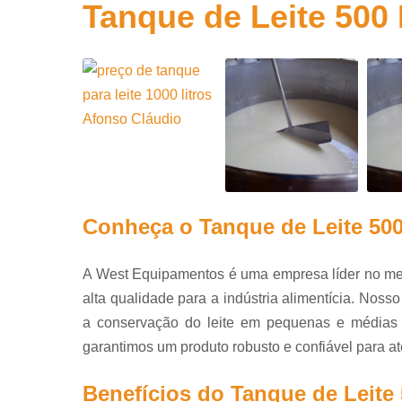
garraf
Tanque de Leite 500 
Equipamento
bebida
Equipamento
laticíni
Equipame
queijoma
Filtros de 
Fracionado
queijo
Conheça o Tanque de Leite 50
Homogeneiz
para indús
A West Equipamentos é uma empresa líder no mer
Iogurtei
alta qualidade para a indústria alimentícia. Noss
industria
a conservação do leite em pequenas e médias p
Medidore
garantimos um produto robusto e confiável para a
vazão
Benefícios do Tanque de Leite 
Medidores 