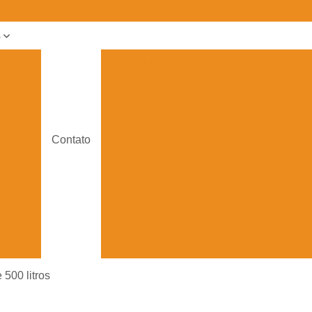
s
ves
Autoclave Alimentos
Autoclave H
is
Autoclave Industrial Alimento
s de
Autoclave Industrial para Ali
ga
Autoclave Industrial Vertical
A
tipo
Contato
al
Fabricante de Autoclave Industria
rticais
Batedeira de Manteiga
ras de
Batedeira de Manteiga Conti
Batedeira de Manteiga Industrial
Bate
iras
cas
Batedeira para Fazer Man
ras de
Desnatadeira e Batedeira de M
 500 litros
Caldeira Flamotubular Horizontal
a de