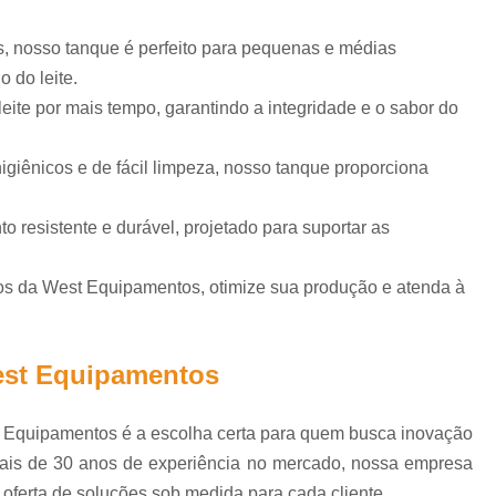
Embaladeira Automática
 para
la
Embaladeira Automática para Pol
s, nosso tanque é perfeito para pequenas e médias
 do leite.
res de
Embaladora Automática de Iogu
ite por mais tempo, garantindo a integridade e o sabor do
Embaladora Automática de Líqui
res de
Embaladora Automática Leite
Em
igiênicos e de fácil limpeza, nosso tanque proporciona
ugada
Embaladora Filme Pvc Automáti
 resistente e durável, projetado para suportar as
para
Embaladora de Leite
Embaladora
Empacotadora de Leite
tros da West Equipamentos, otimize sua produção e atenda à
cip
Empacotadora de Leite em Saq
 de
Empacotadora de Leite Pasteuri
ação
est Equipamentos
Empacotadora de Leite Saquinho
E
a doce
e
Envasadora de Garrafas
t Equipamentos é a escolha certa para quem busca inovação
ara
Envasadora de Leite em Gar
mais de 30 anos de experiência no mercado, nossa empresa
as
 oferta de soluções sob medida para cada cliente.