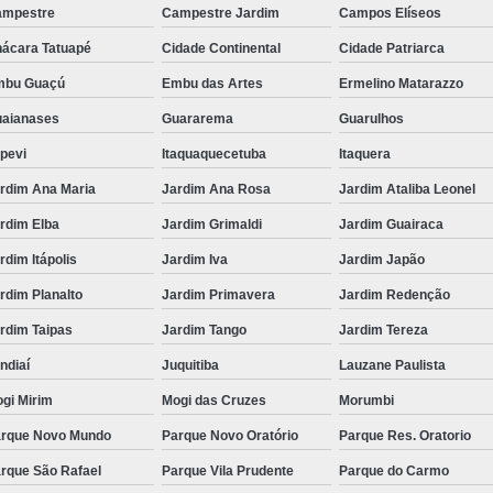
ampestre
Campestre Jardim
Campos Elíseos
Homogeneizador de Leite
ácara Tatuapé
Cidade Continental
Cidade Patriarca
Homogeneizador de Leite Industr
mbu Guaçú
Embu das Artes
Ermelino Matarazzo
Homogeneizador de Suco
Homogene
aianases
Guararema
Guarulhos
Homogeneizador para Lei
apevi
Itaquaquecetuba
Itaquera
Máquina de Homogeneização de Le
rdim Ana Maria
Jardim Ana Rosa
Jardim Ataliba Leonel
Máquina Homogeneização Leit
rdim Elba
Jardim Grimaldi
Jardim Guairaca
Fornecedor de Iogur
rdim Itápolis
Jardim Iva
Jardim Japão
Fornecedor de Iogurteira Indus
rdim Planalto
Jardim Primavera
Jardim Redenção
Iogurteira Industrial 100 Litr
rdim Taipas
Jardim Tango
Jardim Tereza
Iogurteira Industrial 200 Litr
ndiaí
Juquitiba
Lauzane Paulista
Iogurteira Industrial 50 Litr
gi Mirim
Mogi das Cruzes
Morumbi
rque Novo Mundo
Parque Novo Oratório
Parque Res. Oratorio
Iogurteira Industrial Elét
rque São Rafael
Parque Vila Prudente
Parque do Carmo
Medidor de Vazão de Latic