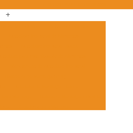
(32) 3224-8558
(32) 99138-0009
orizontal Industrial
Autoclave Industrial
s
Autoclave Industrial de Alimentos
mentos
Autoclave Industrial Usada
utoclave para Esterilização de Alimentos
l
Manutenção de Autoclave Industrial
Batedeira de Manteiga 50 Kg
nua
Batedeira de Manteiga Elétrica
deira Manteiga
Batedeira Manteiga Industrial
teiga
Batedeira para Manteiga
anteiga
Caldeira a Vapor Horizontal
Caldeira Geradora de Vapor Horizontal