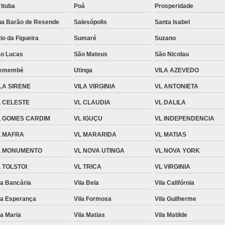
rituba
Poá
Prosperidade
Medidor de Vazão Latic
a Barão de Resende
Salesópolis
Santa Isabel
Medidor de Vazão para Latic
tio da Figueira
Sumaré
Suzano
Medidor Vazão de Laticínio
Medi
o Lucas
São Mateus
São Nicolau
Medidor Vazão para Laticínio
Medidor
remembé
Utinga
VILA AZEVEDO
Medidor de Vazão
Med
LA SIRENE
VILA VIRGINIA
VL ANTONIETA
Medidor de Vazão Caminhão Lei
L CELESTE
VL CLAUDIA
VL DALILA
Medidor de Vazão Industrial
L GOMES CARDIM
VL IGUÇU
VL INDEPENDENCIA
Medidor de Vazão Líquido
L MAFRA
VL MARARIDA
VL MATIAS
Medidor de Vazão para Ca
L MONUMENTO
VL NOVA UTINGA
VL NOVA YORK
Medidores de Vazão Laticínio
 TOLSTOI
VL TRICA
VL VIRGINIA
Moldadora Monobloco de Mussar
la Bancária
Vila Bela
Vila Califórnia
Monobloco de Mussarela
la Esperança
Vila Formosa
Vila Guilherme
Monobloco Filadeira Queijo
Monobl
la Maria
Vila Matias
Vila Matilde