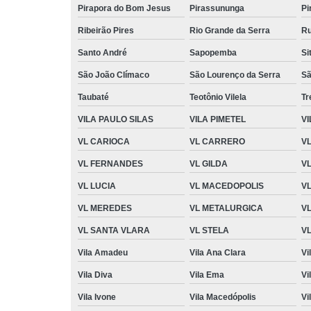
Pirapora do Bom Jesus
Pirassununga
Pi
Ribeirão Pires
Rio Grande da Serra
Ru
Santo André
Sapopemba
Si
São João Clímaco
São Lourenço da Serra
Sã
Taubaté
Teotônio Vilela
T
VILA PAULO SILAS
VILA PIMETEL
VI
VL CARIOCA
VL CARRERO
V
VL FERNANDES
VL GILDA
V
VL LUCIA
VL MACEDOPOLIS
V
VL MEREDES
VL METALURGICA
V
VL SANTA VLARA
VL STELA
VL
Vila Amadeu
Vila Ana Clara
Vi
Vila Diva
Vila Ema
Vi
Vila Ivone
Vila Macedópolis
Vi