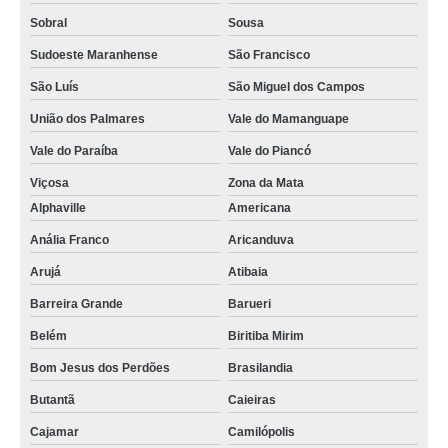
qual o valor de empacotadora de leite automática Natal
Sobral
Sousa
empacotadora de leite pequena preços São José
Sudoeste Maranhense
São Francisco
fornecedor de empacotadora de leite automática Camboriú
São Luís
São Miguel dos Campos
empacotadora de leite pasteurizado Rio das Ostras
União dos Palmares
Vale do Mamanguape
qual o valor de empacotadora de leite em saquinho Santa Cruz do Sul
Vale do Paraíba
Vale do Piancó
empacotadora de leite em saquinho orçamento Vila Zelina
Viçosa
Zona da Mata
qual o valor de empacotadora de leite pequena Capão do Embira
Alphaville
Americana
fornecedor de empacotadora de leite Florianópolis
Anália Franco
Aricanduva
Arujá
Atibaia
empacotadora de leite orçamento Juquitiba
Barreira Grande
Barueri
fornecedor de embaladora leite Vila Ivone
Belém
Biritiba Mirim
embaladora de leite de saquinho Parque Novo Oratório
Bom Jesus dos Perdões
Brasilandia
embaladora de leite orçamento Jardins
Butantã
Caieiras
embaladora de leite de saquinho preços Cidade Continental
Cajamar
Camilópolis
empacotadora de leite automática Atibaia