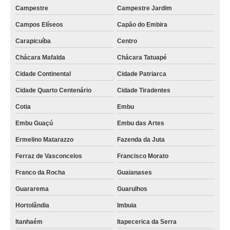
Campestre
Campestre Jardim
embaladora de leite preços Colombo
Campos Elíseos
Capão do Embira
empacotadora de leite pequena preços Afonso Cláudio
Carapicuíba
Centro
embaladora de leite São Bento do Sul
Chácara Mafalda
Chácara Tatuapé
empacotadora de leite pequena Balneário Camboriú
Cidade Continental
Cidade Patriarca
embaladora leite orçamento Vila Mercedes
Cidade Quarto Centenário
Cidade Tiradentes
empacotadora de leite orçamento São Bento do Sul
Cotia
Embu
empacotadora leite Jardim Mimar
Embu Guaçú
Embu das Artes
fornecedor de embaladora de leite de saquinho VL CARRERO
Ermelino Matarazzo
Fazenda da Juta
fornecedor de empacotadora de leite saquinho Chácara Mafalda
Ferraz de Vasconcelos
Francisco Morato
empacotadora de leite manual preços Guaíba
Franco da Rocha
Guaianases
Guararema
Guarulhos
empacotadora de leite pequena Esperança
Hortolândia
Imbuia
qual o valor de empacotadora de leite pasteurizado Médio Sertão
Itanhaém
Itapecerica da Serra
qual o valor de embaladora de leite de saquinho São Gonçalo