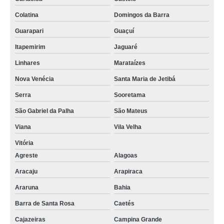
fornecedor de empacotadora de leite pequena Esperança
Colatina
Domingos da Barra
empacotadora leite Natal
Guarapari
Guaçuí
empacotadora de leite manual orçamento Piraquara
Itapemirim
Jaguaré
empacotadora de leite pasteurizado preços VL MACEDOPOLIS
Linhares
Marataízes
fornecedor de empacotadora leite Imbuia
Nova Venécia
Santa Maria de Jetibá
empacotadora leite orçamento Palhoça
Serra
Sooretama
embaladora de leite de saquinho orçamento Esteio
São Gabriel da Palha
São Mateus
qual o valor de empacotadora para leite São Bento do Sul
Viana
Vila Velha
empacotadora de leite pasteurizado preços Afonso Cláudio
Vitória
Agreste
Alagoas
empacotadora leite orçamento Sousa
Aracaju
Arapiraca
empacotadora de leite em saquinho Palhoça
Araruna
Bahia
embaladora de leite de saquinho São Lourenço da Serra
Barra de Santa Rosa
Caetés
embaladora de leite de saquinho preços VL CARRERO
Cajazeiras
Campina Grande