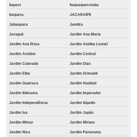
Itapevi
Itaquaquecetuba
qual o valor de empacotadora de leite saquinho Sapucaia do Sul
Itaquera
JACARAIPE
fornecedor de empacotadora de leite pasteurizado Campo Mourão
Jabaquara
Jandira
empacotadora para leite orçamento Unaí
Jaraguá
Jardim Ana Maria
empacotadora de leite saquinho preços Blumenau
Jardim Ana Rosa
Jardim Ataliba Leonel
empacotadora de leite automática preços VILA PAULO SILAS
Jardim Avelino
Jardim Central
empacotadora para leite preços São João de Meriti
Jardim Colorado
Jardim Dias
fornecedor de empacotadora de leite Campo Largo
Jardim Elba
Jardim Grimaldi
fornecedor de embaladora de leite de saquinho Sousa
Jardim Guairaca
Jardim Haddad
empacotadora de leite automática Jardim Ana Rosa
Jardim Ibitirama
Jardim Imperador
empacotadora de leite em saquinho preços Barra de São Francisco
Jardim Independência
Jardim Itápolis
qual o valor de empacotadora de leite VL MATILDE
Jardim Iva
Jardim Japão
fornecedor de empacotadora leite Embu Guaçú
Jardim Mimar
Jardim Miriam
qual o valor de empacotadora de leite em saquinho Viçosa
Jardim Nice
Jardim Panorama