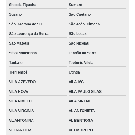
empacotadora para leite orçamento Vila Maria
Sitio da Figueira
Sumaré
fornecedor de empacotadora para leite Resplendor
Suzano
São Caetano
qual o valor de embaladora de leite Sobral
São Caetano do Sul
São João Clímaco
São Lourenço da Serra
São Lucas
São Mateus
São Nicolau
Sítio Pinheirinho
Taboão da Serra
Taubaté
Teotônio Vilela
Tremembé
Utinga
VILA AZEVEDO
VILA IVG
VILA NOVA
VILA PAULO SILAS
VILA PIMETEL
VILA SIRENE
VILA VIRGINIA
VL ANTONIETA
VL ANTONINA
VL BERTIOGA
VL CARIOCA
VL CARRERO