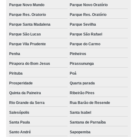
qual o valor de embaladora de leite de saquinho Jardim Grimaldi
Parque Novo Mundo
Parque Novo Oratório
fornecedor de empacotadora de leite manual Pinhais
Parque Res. Oratorio
Parque Res. Oratório
empacotadora de leite pasteurizado orçamento São Lourenço da Serra
Parque Santa Madalena
Parque Sevilha
Parque São Lucas
Parque São Rafael
fornecedor de empacotadora de leite manual Arapiraca
Parque Vila Prudente
Parque do Carmo
embaladora leite Florianópolis
Penha
Pinheiros
empacotadora de leite manual orçamento Vila Sonia
Pirapora do Bom Jesus
Pirassununga
empacotadora de leite saquinho preços Capão do Embira
Pirituba
Poá
embaladora de leite Sergipe
Prosperidade
Quarta parada
empacotadora de leite Tubarão
Quinta da Paineira
Ribeirão Pires
qual o valor de empacotadora para leite Agreste
Rio Grande da Serra
Rua Barão de Resende
empacotadora de leite saquinho orçamento Campos dos Goytacazes
Salesópolis
Santa Isabel
embaladora leite preços Sitio da Figueira
Santa Paula
Santana de Parnaíba
embaladora de leite de saquinho orçamento Vila União
Santo André
Sapopemba