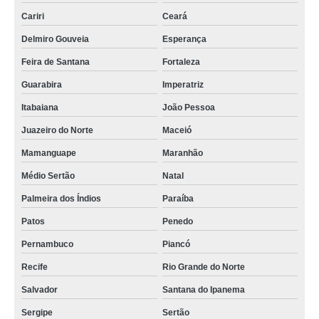
qual o valor de empacotadora leite Jardim Mimar
Cariri
Ceará
fornecedor de empacotadora de leite em saquinho Sapopemba
Delmiro Gouveia
Esperança
embaladora leite orçamento Itajubá
Feira de Santana
Fortaleza
fornecedor de empacotadora de leite automática Caçador
Guarabira
Imperatriz
qual o valor de empacotadora de leite saquinho Tremembé
Itabaiana
João Pessoa
qual o valor de empacotadora de leite pasteurizado Cidade Continental
Juazeiro do Norte
Maceió
qual o valor de embaladora leite Atibaia
Mamanguape
Maranhão
empacotadora de leite preços Tubarão
Médio Sertão
Natal
empacotadora de leite saquinho Parque Sevilha
Palmeira dos Índios
Paraíba
Patos
Penedo
qual o valor de empacotadora de leite automática Agreste
Pernambuco
Piancó
qual o valor de empacotadora leite Pirituba
Recife
Rio Grande do Norte
empacotadora para leite Itatiaia
Salvador
Santana do Ipanema
qual o valor de empacotadora de leite manual Conselheiro Lafaiete
Sergipe
Sertão