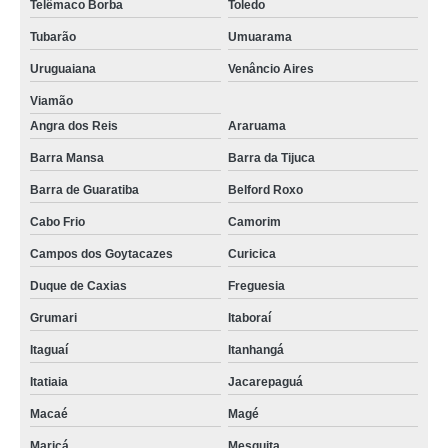
Telêmaco Borba
Toledo
Tubarão
Umuarama
Uruguaiana
Venâncio Aires
Viamão
Angra dos Reis
Araruama
Barra Mansa
Barra da Tijuca
Barra de Guaratiba
Belford Roxo
Cabo Frio
Camorim
Campos dos Goytacazes
Curicica
Duque de Caxias
Freguesia
Grumari
Itaboraí
Itaguaí
Itanhangá
Itatiaia
Jacarepaguá
Macaé
Magé
Maricá
Mesquita