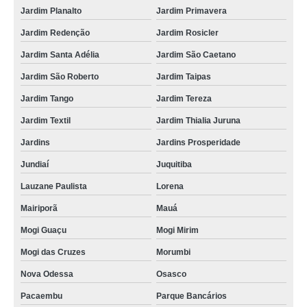
Jardim Planalto
Jardim Primavera
qual o valor de empacotadora de leite pequena Pinhais
Jardim Redenção
Jardim Rosicler
empacotadora de leite Cambé
Jardim Santa Adélia
Jardim São Caetano
empacotadora para leite preços Santa Luzia
Jardim São Roberto
Jardim Taipas
empacotadora de leite automática preços VILA NOVA
Jardim Tango
Jardim Tereza
empacotadora de leite pasteurizado Venâncio Aires
Jardim Textil
Jardim Thialia Juruna
embaladora leite Itapecerica da Serra
Jardins
Jardins Prosperidade
empacotadora de leite preços Juquitiba
Jundiaí
Juquitiba
empacotadora de leite pasteurizado orçamento Vila União
Lauzane Paulista
Lorena
fornecedor de embaladora de leite Lagoa Grande
Mairiporã
Mauá
qual o valor de embaladora leite São Bento do Sul
Mogi Guaçu
Mogi Mirim
embaladora leite preços Parque São Lucas
Mogi das Cruzes
Morumbi
empacotadora de leite saquinho orçamento Tremembé
Nova Odessa
Osasco
empacotadora de leite manual preços Pirituba
Pacaembu
Parque Bancários