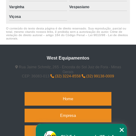
Varginha
Vespasiano
Viçosa
O conteúdo do texto desta página é de direito reservado. Sua reprodução, parcial ou
total, mesmo citando nossos links, é proibida sem a autorização do autor. Crime de
violação de direito autoral – artigo 184 do Código Penal –
Lei 9610/98 - Lei de direitos
autorais
.
West Equipamentos
Rua Jaime Schmitz, 265 - Encosta do Sol Juiz de Fora - Minas
Gerais
CEP: 36083-013
(32) 3224-8558
(32) 99138-0009
Home
Empresa
Missão