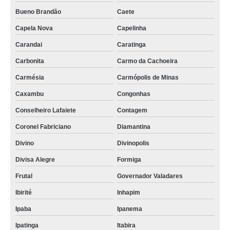
Bueno Brandão
Caete
Capela Nova
Capelinha
Carandai
Caratinga
Carbonita
Carmo da Cachoeira
Carmésia
Carmópolis de Minas
Caxambu
Congonhas
Conselheiro Lafaiete
Contagem
Coronel Fabriciano
Diamantina
Divino
Divinopolis
Divisa Alegre
Formiga
Frutal
Governador Valadares
Ibirité
Inhapim
Ipaba
Ipanema
Ipatinga
Itabira