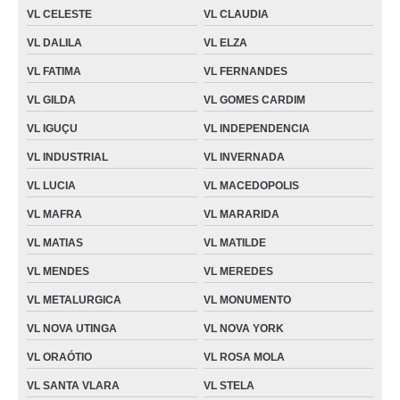
VL CELESTE
VL CLAUDIA
VL DALILA
VL ELZA
VL FATIMA
VL FERNANDES
VL GILDA
VL GOMES CARDIM
VL IGUÇU
VL INDEPENDENCIA
VL INDUSTRIAL
VL INVERNADA
VL LUCIA
VL MACEDOPOLIS
VL MAFRA
VL MARARIDA
VL MATIAS
VL MATILDE
VL MENDES
VL MEREDES
VL METALURGICA
VL MONUMENTO
VL NOVA UTINGA
VL NOVA YORK
VL ORAÓTIO
VL ROSA MOLA
VL SANTA VLARA
VL STELA