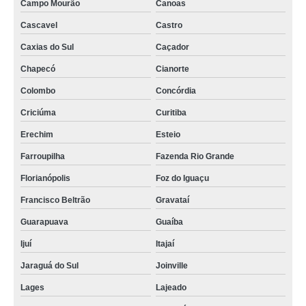
Campo Mourão
Canoas
Cascavel
Castro
Caxias do Sul
Caçador
Chapecó
Cianorte
Colombo
Concórdia
Criciúma
Curitiba
Erechim
Esteio
Farroupilha
Fazenda Rio Grande
Florianópolis
Foz do Iguaçu
Francisco Beltrão
Gravataí
Guarapuava
Guaíba
Ijuí
Itajaí
Jaraguá do Sul
Joinville
Lages
Lajeado