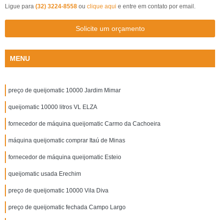
Ligue para
(32) 3224-8558
ou
clique aqui
e entre em contato por email.
Solicite um orçamento
MENU
preço de queijomatic 10000 Jardim Mimar
queijomatic 10000 litros VL ELZA
fornecedor de máquina queijomatic Carmo da Cachoeira
máquina queijomatic comprar Itaú de Minas
fornecedor de máquina queijomatic Esteio
queijomatic usada Erechim
preço de queijomatic 10000 Vila Diva
preço de queijomatic fechada Campo Largo