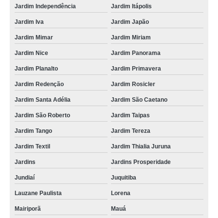
fornecedor de queijomatic usada Itajaí
Jardim Independência
Jardim Itápolis
preço de queijomatic 3000 litros Imbuia
Jardim Iva
Jardim Japão
fornecedor de queijomatic 5000 litros São Bento do Sul
Jardim Mimar
Jardim Miriam
queijomatic 5000 litros Capão do Embira
Jardim Nice
Jardim Panorama
Jardim Planalto
Jardim Primavera
preço de queijomatic 5000 litros Divinopolis
Jardim Redenção
Jardim Rosicler
preço de queijomatic 200 litros Itajaí
Jardim Santa Adélia
Jardim São Caetano
queijomatic 1000 litros orçamento Magé
Jardim São Roberto
Jardim Taipas
queijomatic fechada orçamento Pirassununga
Jardim Tango
Jardim Tereza
queijomatic fechada Passo Fundo
Jardim Textil
Jardim Thialia Juruna
preço de queijomatic 10000 litros Vila União
Jardins
Jardins Prosperidade
fornecedor de queijomatic Ribeirão Pires
Jundiaí
Juquitiba
queijomatic comprar Marataízes
Lauzane Paulista
Lorena
queijomatic 1000 litros comprar Sergipe
Mairiporã
Mauá