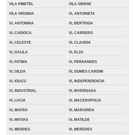
VILA PIMETEL
VILA SIRENE
VILA VIRGINIA
VL ANTONIETA
VL ANTONINA
VL BERTIOGA
VL CARIOCA
VL CARRERO
VL CELESTE
VL CLAUDIA
VL DALILA
VL ELZA
VL FATIMA
VL FERNANDES
VL GILDA
VL GOMES CARDIM
VL IGUÇU
VL INDEPENDENCIA
VL INDUSTRIAL
VL INVERNADA
VL LUCIA
VL MACEDOPOLIS
VL MAFRA
VL MARARIDA
VL MATIAS
VL MATILDE
VL MENDES
VL MEREDES