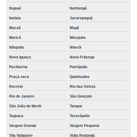
Itaguaí
Itanhangá
Itatiaia
Jacarepaguá
Macaé
Magé
Maricá
Mesquita
Nilopolis
Niterói
Nova Iguaçu
Novo Friburgo
Pechincha
Petrópolis
Praça seca
Queimados
Recreio
Rio das Ostras
Rio de Janeiro
São Gonçalo
São João de Meriti
Tanque
Taquara
Teresópolis
Vargem Grande
Vargem Pequena
Vila Valqueire
Volta Redonda