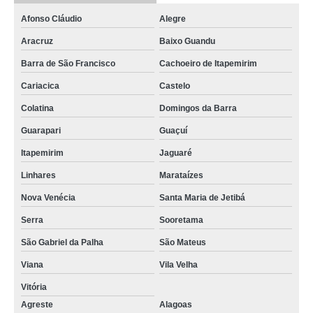
queijomatic 3000 litros comprar Blumenau
Afonso Cláudio
Alegre
queijomatic Vargem Grande Paulista
Aracruz
Baixo Guandu
queijomatic 500 litros orçamento Itajaí
Barra de São Francisco
Cachoeiro de Itapemirim
queijomatic Itaú de Minas
Cariacica
Castelo
queijomatic mussarela orçamento Nova Venécia
Colatina
Domingos da Barra
queijomatic usada comprar Vila Zelina
Guarapari
Guaçuí
fornecedor de queijomatic 500 litros VL SANTA VLARA
Itapemirim
Jaguaré
queijomatic orçamento Vargem Grande Paulista
Linhares
Marataízes
queijomatic 5000 litros orçamento Vila Matilde
Nova Venécia
Santa Maria de Jetibá
fornecedor de queijomatic Jardins Prosperidade
Serra
Sooretama
queijomatic 1000 litros orçamento Cajazeiras
São Gabriel da Palha
São Mateus
preço de máquina queijomatic Toledo
Viana
Vila Velha
queijomatic usada comprar Sitio da Figueira
Vitória
Agreste
Alagoas
máquina queijomatic orçamento Jardim São Roberto