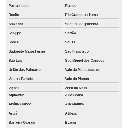
Pernambuco
Piancó
queijomatic 500 litros orçamento Pirituba
Recife
Rio Grande do Norte
fornecedor de queijomatic mussarela Itaú de Minas
Salvador
Santana do Ipanema
fornecedor de queijomatic usada Itapecerica da Serra
Sergipe
Sertão
fornecedor de queijomatic 5000 litros Carmo da Cachoeira
Sobral
Sousa
queijomatic orçamento Itaú de Minas
Sudoeste Maranhense
São Francisco
fornecedor de queijomatic 1000 litros Nova Venécia
São Luís
São Miguel dos Campos
queijomatic 5000 litros comprar Itabaiana
União dos Palmares
Vale do Mamanguape
queijomatic 200 litros comprar Barra de São Francisco
Vale do Paraíba
Vale do Piancó
queijomatic usada orçamento Passo Fundo
Viçosa
Zona da Mata
queijomatic 500 litros Magé
Alphaville
Americana
queijomatic 3000 litros comprar Montes Claros
Anália Franco
Aricanduva
Arujá
Atibaia
queijomatic usada Balneário Camboriú
Barreira Grande
Barueri
queijomatic 500 litros comprar Pechincha