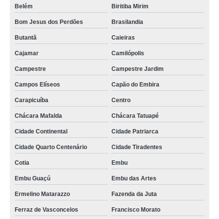
Belém
Biritiba Mirim
queijomatic fechada orçamento Itapecerica da Serra
Bom Jesus dos Perdões
Brasilandia
preço de queijomatic mussarela Vila Esperança
Butantã
Caieiras
preço de queijomatic usada Chácara Mafalda
Cajamar
Camilópolis
queijomatic 10000 orçamento Pirituba
Campestre
Campestre Jardim
queijomatic 5000 litros Paraíba
Campos Elíseos
Capão do Embira
preço de queijomatic 5000 litros Marataízes
Carapicuíba
Centro
queijomatic fechada Vila Iguaçu
Chácara Mafalda
Chácara Tatuapé
queijomatic 3000 litros Belford Roxo
Cidade Continental
Cidade Patriarca
fornecedor de queijomatic 10000 litros Guaíba
Cidade Quarto Centenário
Cidade Tiradentes
preço de queijomatic 500 litros Prosperidade
Cotia
Embu
queijomatic mussarela Balneário Camboriú
Embu Guaçú
Embu das Artes
queijomatic mussarela orçamento VL SANTA VLARA
Ermelino Matarazzo
Fazenda da Juta
queijomatic 200 litros Divinopolis
Ferraz de Vasconcelos
Francisco Morato