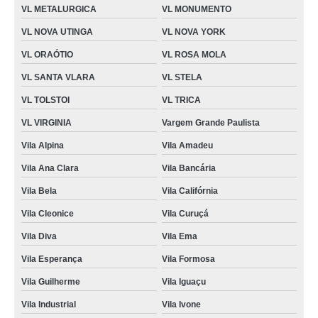
VL METALURGICA
VL MONUMENTO
VL NOVA UTINGA
VL NOVA YORK
VL ORAÓTIO
VL ROSA MOLA
VL SANTA VLARA
VL STELA
VL TOLSTOI
VL TRICA
VL VIRGINIA
Vargem Grande Paulista
Vila Alpina
Vila Amadeu
Vila Ana Clara
Vila Bancária
Vila Bela
Vila Califórnia
Vila Cleonice
Vila Curuçá
Vila Diva
Vila Ema
Vila Esperança
Vila Formosa
Vila Guilherme
Vila Iguaçu
Vila Industrial
Vila Ivone