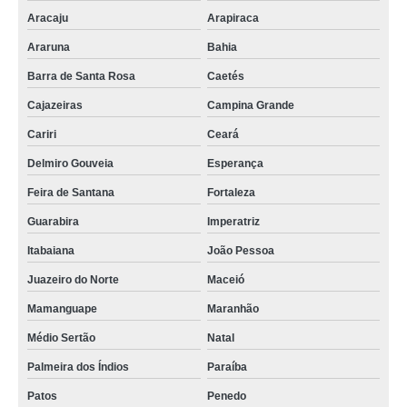
Aracaju
Arapiraca
preço de queijomatic São Luís
Araruna
Bahia
queijomatic comprar Passo Fundo
Barra de Santa Rosa
Caetés
queijomatic 500 litros comprar Patos de Minas
Cajazeiras
Campina Grande
preço de queijomatic 1000 litros Pechincha
Cariri
Ceará
fornecedor de queijomatic 10000 litros Tremembé
Delmiro Gouveia
Esperança
queijomatic mussarela comprar Taboão da Serra
Feira de Santana
Fortaleza
preço de queijomatic usada Caieiras
Guarabira
Imperatriz
queijomatic 10000 litros orçamento Pirituba
Itabaiana
João Pessoa
queijomatic 200 litros orçamento Cidade Tiradentes
Juazeiro do Norte
Maceió
preço de queijomatic 3000 litros Esteio
Mamanguape
Maranhão
queijomatic 5000 litros comprar VILA NOVA
Médio Sertão
Natal
preço de queijomatic 200 litros Lagoa Grande
Palmeira dos Índios
Paraíba
Patos
Penedo
fornecedor de queijomatic 200 litros Nova Venécia