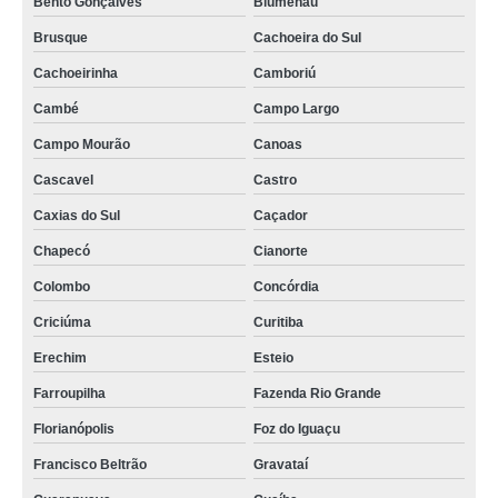
Bento Gonçalves
Blumenau
Brusque
Cachoeira do Sul
Cachoeirinha
Camboriú
Cambé
Campo Largo
Campo Mourão
Canoas
Cascavel
Castro
Caxias do Sul
Caçador
Chapecó
Cianorte
Colombo
Concórdia
Criciúma
Curitiba
Erechim
Esteio
Farroupilha
Fazenda Rio Grande
Florianópolis
Foz do Iguaçu
Francisco Beltrão
Gravataí