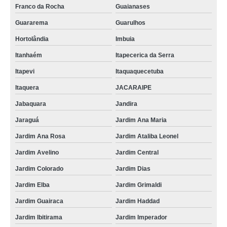
fornecedor de queijomatic 10000 Tremembé
Franco da Rocha
Guaianases
Guararema
Guarulhos
queijomatic mussarela Capão do Embira
Hortolândia
Imbuia
preço de queijomatic 1000 litros Itabaiana
Itanhaém
Itapecerica da Serra
queijomatic 10000 litros comprar Sapopemba
Itapevi
Itaquaquecetuba
queijomatic 200 litros orçamento Salvador
Itaquera
JACARAIPE
queijomatic 3000 litros orçamento Caetés
Jabaquara
Jandira
máquina queijomatic comprar Quinta da Paineira
Jaraguá
Jardim Ana Maria
queijomatic fechada comprar Jardim Elba
Jardim Ana Rosa
Jardim Ataliba Leonel
máquina queijomatic Itatiaia
Jardim Avelino
Jardim Central
queijomatic 500 litros Itajubá
Jardim Colorado
Jardim Dias
preço de queijomatic Balneário Camboriú
Jardim Elba
Jardim Grimaldi
preço de queijomatic fechada Ribeirão Pires
Jardim Guairaca
Jardim Haddad
queijomatic 10000 Piraquara
Jardim Ibitirama
Jardim Imperador