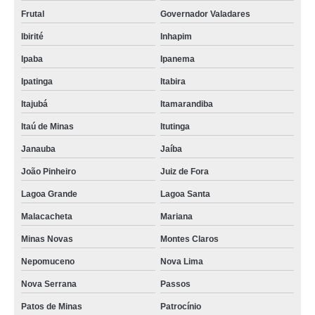
Frutal
Governador Valadares
Ibirité
Inhapim
Ipaba
Ipanema
Ipatinga
Itabira
Itajubá
Itamarandiba
Itaú de Minas
Itutinga
Janauba
Jaíba
João Pinheiro
Juiz de Fora
Lagoa Grande
Lagoa Santa
Malacacheta
Mariana
Minas Novas
Montes Claros
Nepomuceno
Nova Lima
Nova Serrana
Passos
Patos de Minas
Patrocínio