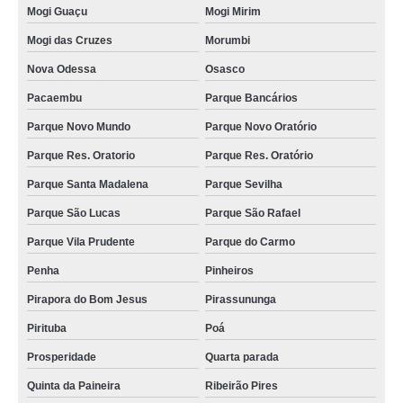
preço de queijomatic 500 litros VL MATILDE
Mogi Guaçu
Mogi Mirim
queijomatic 10000 litros orçamento Quarta parada
Mogi das Cruzes
Morumbi
queijomatic 3000 litros orçamento Novo Hamburgo
Nova Odessa
Osasco
queijomatic 1000 litros Esperança
Pacaembu
Parque Bancários
fornecedor de queijomatic 3000 litros Itaú de Minas
Parque Novo Mundo
Parque Novo Oratório
máquina queijomatic orçamento Cidade Tiradentes
Parque Res. Oratorio
Parque Res. Oratório
queijomatic 10000 litros comprar São João Clímaco
Parque Santa Madalena
Parque Sevilha
Parque São Lucas
Parque São Rafael
fornecedor de queijomatic 200 litros Unaí
Parque Vila Prudente
Parque do Carmo
queijomatic 200 litros Itapecerica da Serra
Penha
Pinheiros
queijomatic 3000 litros Almirante Tamandaré
Pirapora do Bom Jesus
Pirassununga
queijomatic 5000 litros orçamento São Caetano
Pirituba
Poá
preço de queijomatic 10000 litros Francisco Beltrão
Prosperidade
Quarta parada
queijomatic 10000 litros Prosperidade
Quinta da Paineira
Ribeirão Pires
queijomatic usada orçamento Agreste