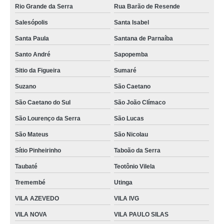
Rio Grande da Serra
Rua Barão de Resende
fornecedor de queijomatic fechada Jardim Textil
Salesópolis
Santa Isabel
preço de máquina queijomatic Cidade Continental
Santa Paula
Santana de Parnaíba
fornecedor de queijomatic mussarela Pinhais
Santo André
Sapopemba
queijomatic 1000 litros Alphaville
Sitio da Figueira
Sumaré
máquina queijomatic VL VIRGINIA
Suzano
São Caetano
fornecedor de queijomatic 3000 litros Vila Sonia
São Caetano do Sul
São João Clímaco
São Lourenço da Serra
São Lucas
São Mateus
São Nicolau
Sítio Pinheirinho
Taboão da Serra
Taubaté
Teotônio Vilela
Tremembé
Utinga
VILA AZEVEDO
VILA IVG
VILA NOVA
VILA PAULO SILAS