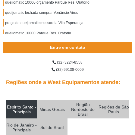
queijomatic 10000 orçamento Parque Res. Oratorio
queijomatic fechada comprar Venâncio Aires
preço de queijomatic mussarela Vila Esperança
queijomatic 10000 Parque Res. Oratorio
queijomatic 10000 comprar São Gonçalo
Entre em contato
queijomatic mussarela comprar São João Clímaco
(32) 3224-8558
fornecedor de queijomatic 10000 Carmésia
(32) 99138-0009
fornecedor de queijomatic fechada Carapicuíba
Regiões onde a West Equipamentos atende:
fornecedor de queijomatic 1000 litros Londrina
queijomatic 200 litros comprar Sergipe
Região
queijomatic 10000 comprar Vila Zelina
Espirito Santo -
Regiões de São
Minas Gerais
Nordeste do
Principais
Paulo
Brasil
fornecedor de queijomatic 500 litros Campo Mourão
Rio de Janeiro -
queijomatic 1000 litros comprar Paranavaí
Sul do Brasil
Principais