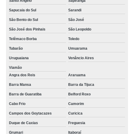
Santo Angelo
Sapiranga
Sapucaia do Sul
Sarandi
São Bento do Sul
São José
São José dos Pinhais
São Leopoldo
Telêmaco Borba
Toledo
Tubarão
Umuarama
Uruguaiana
Venâncio Aires
Viamão
Angra dos Reis
Araruama
Barra Mansa
Barra da Tijuca
Barra de Guaratiba
Belford Roxo
Cabo Frio
Camorim
Campos dos Goytacazes
Curicica
Duque de Caxias
Freguesia
Grumari
Itaboraí