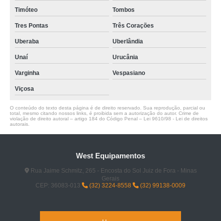
Timóteo
Tombos
Tres Pontas
Três Corações
Uberaba
Uberlândia
Unaí
Urucânia
Varginha
Vespasiano
Viçosa
O conteúdo do texto desta página é de direito reservado. Sua reprodução, parcial ou
total, mesmo citando nossos links, é proibida sem a autorização do autor. Crime de
violação de direito autoral – artigo 184 do Código Penal –
Lei 9610/98 - Lei de direitos
autorais
.
West Equipamentos
Rua Jaime Schmitz, 265 - Encosta do Sol Juiz de Fora - Minas
Gerais
CEP: 36083-013
(32) 3224-8558
(32) 99138-0009